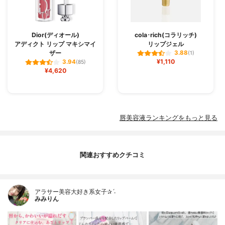
Dior(ディオール)
cola･rich(コラリッチ)
アディクト リップ マキシマイ
リップジェル
ザー
3.88
(1)
¥1,110
3.94
(85)
¥4,620
唇美容液ランキングをもっと見る
関連おすすめクチコミ
アラサー美容大好き系女子✰ˊ˗
みみりん