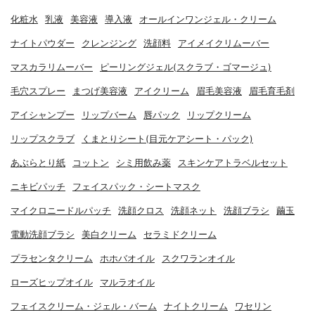
化粧水
乳液
美容液
導入液
オールインワンジェル・クリーム
ナイトパウダー
クレンジング
洗顔料
アイメイクリムーバー
マスカラリムーバー
ピーリングジェル(スクラブ・ゴマージュ)
毛穴スプレー
まつげ美容液
アイクリーム
眉毛美容液
眉毛育毛剤
アイシャンプー
リップバーム
唇パック
リップクリーム
リップスクラブ
くまとりシート(目元ケアシート・パック)
あぶらとり紙
コットン
シミ用飲み薬
スキンケアトラベルセット
ニキビパッチ
フェイスパック・シートマスク
マイクロニードルパッチ
洗顔クロス
洗顔ネット
洗顔ブラシ
繭玉
電動洗顔ブラシ
美白クリーム
セラミドクリーム
プラセンタクリーム
ホホバオイル
スクワランオイル
ローズヒップオイル
マルラオイル
フェイスクリーム・ジェル・バーム
ナイトクリーム
ワセリン