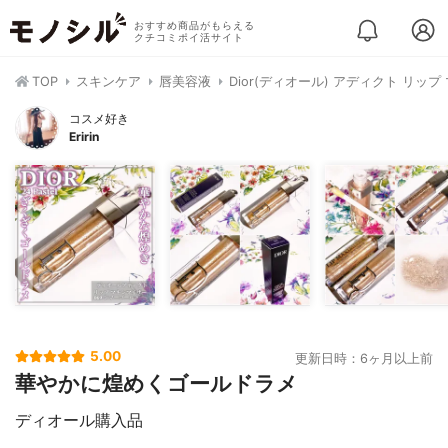
おすすめ商品がもらえる
クチコミポイ活サイト
TOP
スキンケア
唇美容液
Dior(ディオール) アディクト リッ
コスメ好き
Eririn
5.00
更新日時：6ヶ月以上前
華やかに煌めくゴールドラメ
ディオール購入品