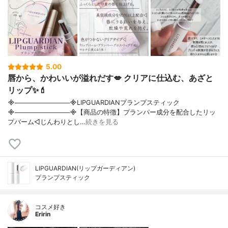
5.00
唇から、かわいいが溢れだす💋 クリアに仕込む、あざと
リップ✨💄
᯽────────────᯽LIPGUARDIANプランプスティック
᯽────────────᯽【商品の特徴】プランパー成分を配合したリッ
プバーム◁じんわりとし…
続きを見る
LIPGUARDIAN(リップガーディアン)
プランプスティック
コスメ好き
Eririn