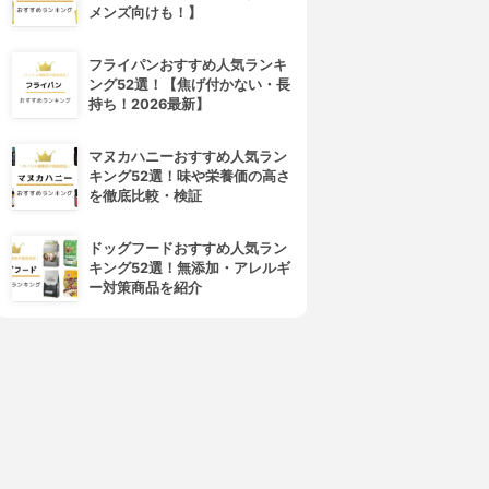
メンズ向けも！】
4位
5位
フライパンおすすめ人気ランキ
ング52選！【焦げ付かない・長
持ち！2026最新】
マヌカハニーおすすめ人気ラン
キング52選！味や栄養価の高さ
を徹底比較・検証
ドッグフードおすすめ人気ラン
キング52選！無添加・アレルギ
ONLY MINERALS(オンリーミ
UZU(ウズ)
ー対策商品を紹介
ネラル)
8℃/99℉ リップトリートメ
ミネラルカラーセラム
ント ±0
3.84
(10)
3.86
(9)
¥2,750
¥400