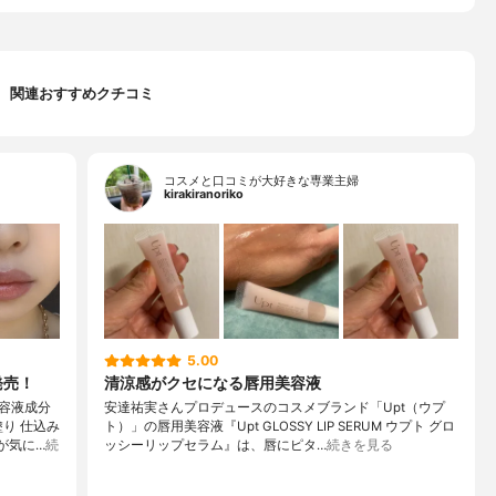
関連おすすめクチコミ
コスメと口コミが大好きな専業主婦
kirakiranoriko
5.00
発売！
清涼感がクセになる唇用美容液
容液成分
安達祐実さんプロデュースのコスメブランド「Upt（ウプ
り 仕込み
ト）」の唇用美容液『Upt GLOSSY LIP SERUM ウプト グロ
が気に…
続
ッシーリップセラム』は、唇にピタ…
続きを見る