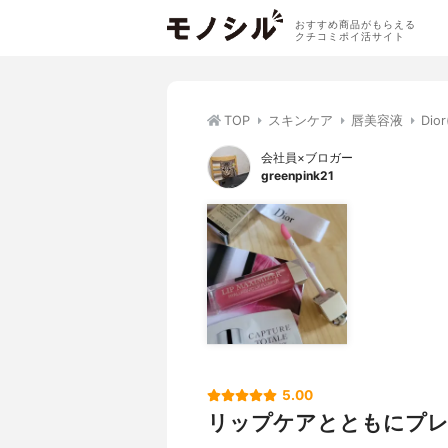
おすすめ商品がもらえる
クチコミポイ活サイト
TOP
スキンケア
唇美容液
Di
会社員×ブロガー
greenpink21
5.00
リップケアとともにプ