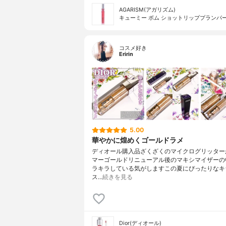
AGARISM(アガリズム)
キューミー ボム ショットリッププランパー
コスメ好き
Eririn
5.00
華やかに煌めくゴールドラメ
ディオール購入品ざくざくのマイクログリッター
マーゴールドリニューアル後のマキシマイザーの
ラキラしている気がしますこの夏にぴったりなキ
ス…
続きを見る
Dior(ディオール)