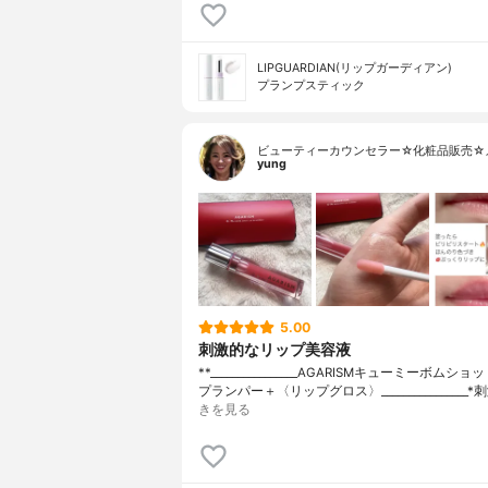
LIPGUARDIAN(リップガーディアン)
プランプスティック
ビューティーカウンセラー☆化粧品販売☆
yung
5.00
刺激的なリップ美容液
**________________⁡AGARISM⁡キューミーボムシ
プランパー＋〈リップグロス〉⁡________________⁡⁡⁡
きを見る