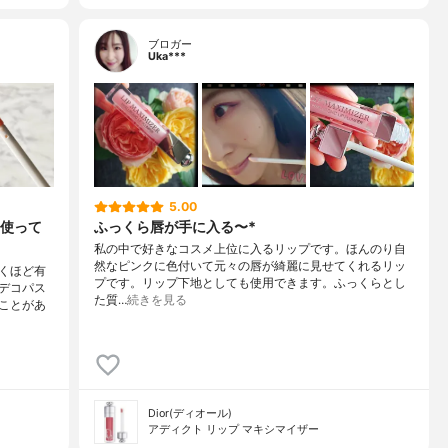
ブロガー
Uka***
5.00
使って
ふっくら唇が手に入る〜*
私の中で好きなコスメ上位に入るリップです。ほんのり自
然なピンクに色付いて元々の唇が綺麗に見せてくれるリッ
くほど有
プです。リップ下地としても使用できます。ふっくらとし
デコパス
た質…
続きを見る
ことがあ
Dior(ディオール)
アディクト リップ マキシマイザー