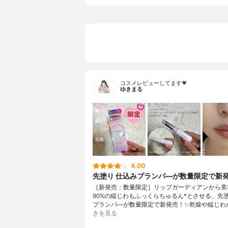
コスメレビューしてます💗
ゆきまる
4.00
先塗り 仕込みプランパ―が数量限定で新
［新発売：数量限定］リップガーディアンから美
90%の縦じわもふっくらちゅるん*とさせる、先塗
プランパ―が数量限定で新発売！✨乾燥や縦じわ
きを見る