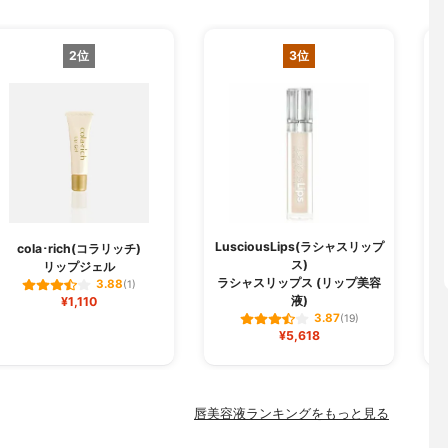
2位
3位
LusciousLips(ラシャスリップ
cola･rich(コラリッチ)
ス)
リップジェル
3
ラシャスリップス (リップ美容
3.88
(1)
液)
¥1,110
3.87
(19)
¥5,618
唇美容液ランキングをもっと見る