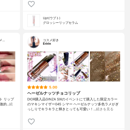
Upt(ウプト)
グロッシーリップセラム
メ…
コスメ好き
Eririn
5.00
ヘーゼルナッツチョコリップ
ョット リップ
DIOR購入品GINZA SIXのイベントにて購入した限定カラー
*刺激的…
続
のマキシマイザー045 シマー ヘーゼルナッツ多色ラメがぎ
っしりでキラキラと輝きとっても可愛い！…
続きを見る