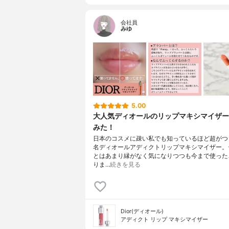
会社員
みゆ
5.00
大人気ディオールのリップマキシマイザー
みた！
日本のコスメに疎い私でも知っているほど超がつ
名ディオールアディクトリップマキシマイザー。
とはあまり縁がなく気になりつつも今まで使った
りま…
続きを見る
Dior(ディオール)
アディクト リップ マキシマイザー