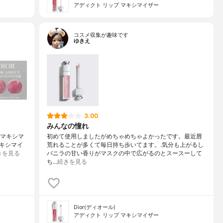
アディクト リップ マキシマイザー
コスメ収集が趣味です
ゆきえ
3.00
みんなの憧れ
 マキシマ
初めて使用しましたがめちゃめちゃよかったです。最近唇
マキシマイ
荒れることが多くて毎日持ち歩いてます。.気分も上がるし
きを見る
バニラの甘い香りがマスクの中で広がるのとスースーして
ち…
続きを見る
Dior(ディオール)
アディクト リップ マキシマイザー