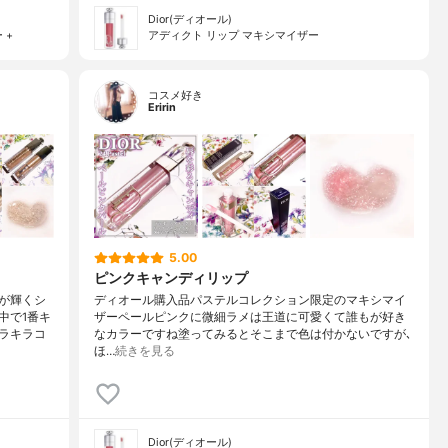
Dior(ディオール)
 +
アディクト リップ マキシマイザー
コスメ好き
Eririn
5.00
ピンクキャンディリップ
が輝くシ
ディオール購入品パステルコレクション限定のマキシマイ
中で1番キ
ザーペールピンクに微細ラメは王道に可愛くて誰もが好き
ラキラコ
なカラーですね塗ってみるとそこまで色は付かないですが､
ほ…
続きを見る
Dior(ディオール)