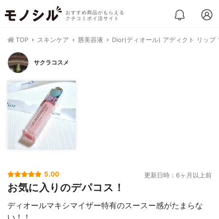
おすすめ商品がもらえる
クチコミポイ活サイト
TOP
スキンケア
唇美容液
Dior(ディオール) アディクト リッ
サクラコスメ
5.00
更新日時：6ヶ月以上前
お気に入りのデパコス！
ディオールマキシマイザー特有のスースー感がたまらな
い！！