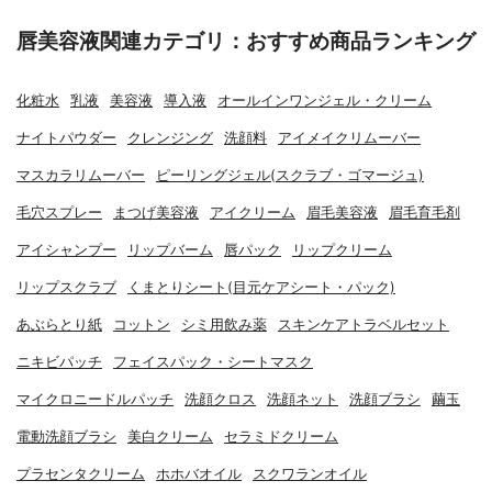
唇美容液関連カテゴリ：おすすめ商品ランキング
化粧水
乳液
美容液
導入液
オールインワンジェル・クリーム
ナイトパウダー
クレンジング
洗顔料
アイメイクリムーバー
マスカラリムーバー
ピーリングジェル(スクラブ・ゴマージュ)
毛穴スプレー
まつげ美容液
アイクリーム
眉毛美容液
眉毛育毛剤
アイシャンプー
リップバーム
唇パック
リップクリーム
リップスクラブ
くまとりシート(目元ケアシート・パック)
あぶらとり紙
コットン
シミ用飲み薬
スキンケアトラベルセット
ニキビパッチ
フェイスパック・シートマスク
マイクロニードルパッチ
洗顔クロス
洗顔ネット
洗顔ブラシ
繭玉
電動洗顔ブラシ
美白クリーム
セラミドクリーム
プラセンタクリーム
ホホバオイル
スクワランオイル