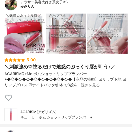
アラサー美容大好き系女子✰ˊ˗
みみりん
5.00
＼刺激強め♡塗るだけで魅惑のぷっくり唇が叶う♪／
AGARISMQ+Me ボムショットリッププランパー
+◆◇◆◇◆◇◆◇◆◇◆◇◆◇◆◇◆【商品の特徴】☑リップ下地 ☑
リップグロス ☑ナイトパック☝1本で3役を…
続きを見る
AGARISM(アガリズム)
キューミー ボム ショットリッププランパー +