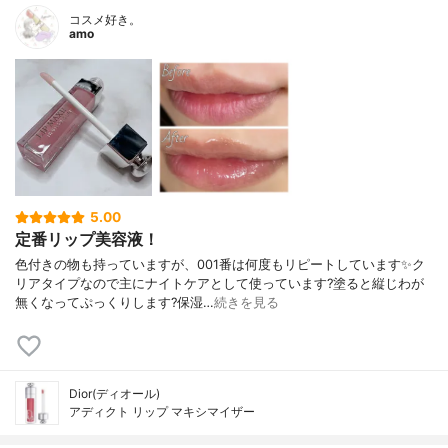
コスメ好き。
amo
5.00
定番リップ美容液！
色付きの物も持っていますが、001番は何度もリピートしています✨ク
リアタイプなので主にナイトケアとして使っています?塗ると縦じわが
無くなってぷっくりします?保湿…
続きを見る
Dior(ディオール)
アディクト リップ マキシマイザー