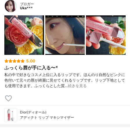
ブロガー
Uka***
5.00
ふっくら唇が手に入る〜*
私の中で好きなコスメ上位に入るリップです。ほんのり自然なピンクに
色付いて元々の唇が綺麗に見せてくれるリップです。リップ下地として
も使用できます。ふっくらとした質…
続きを見る
Dior(ディオール)
アディクト リップ マキシマイザー