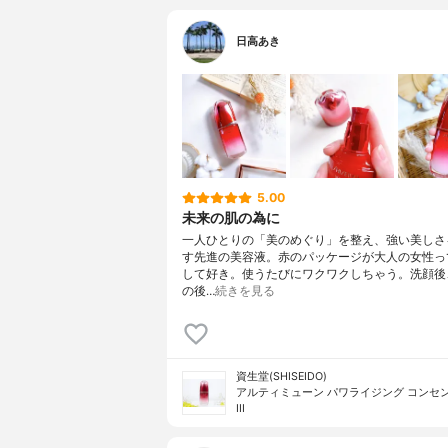
日高あき
5.00
未来の肌の為に
一人ひとりの「美のめぐり」を整え、強い美しさ
す先進の美容液。赤のパッケージが大人の女性っ
して好き。使うたびにワクワクしちゃう。洗顔後
の後…
続きを見る
資生堂(SHISEIDO)
アルティミューン パワライジング コンセ
III