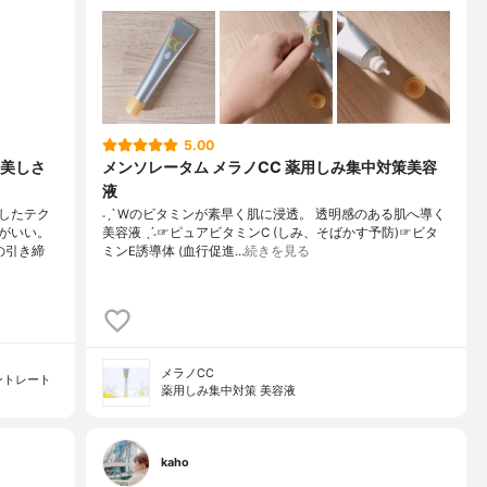
5.00
美しさ
メンソレータム メラノCC 薬用しみ集中対策美容
液
したテク
˗ˏˋ Wのビタミンが素早く肌に浸透。 透明感のある肌へ導く
がいい。
美容液 ˎˊ˗☞ピュアビタミンC (しみ、そばかす予防)☞ビタ
の引き締
ミンE誘導体 (血行促進…
続きを見る
メラノCC
ントレート
薬用しみ集中対策 美容液
kaho