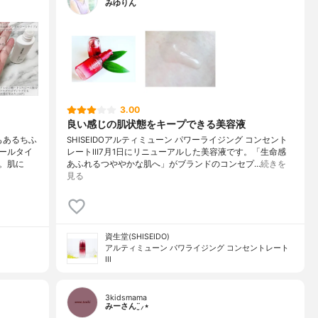
みゆりん
3.00
良い感じの肌状態をキープできる美容液
もあるちふ
SHISEIDOアルティミューン パワーライジング コンセント
ールタイ
レートⅢ7月1日にリニューアルした美容液です。「生命感
。肌に
あふれるつややかな肌へ」がブランドのコンセプ…
続きを
見る
資生堂(SHISEIDO)
アルティミューン パワライジング コンセントレート
III
3kidsmama
みーさん¨̮⸝⋆