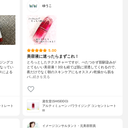
ゆうこ
5.00
美容液に迷ったらまずこれ！
ジングコ
とろっとしたテクスチャーですが、べたつかず肌馴染みが
になってい
とてもいい美容液！3分も経てば肌に浸透してくれるので、
スによる
夜だけでなく朝のスキンケアにもオススメ♪乾燥から肌を
バ…
続きを見る
資生堂(SHISEIDO)
ントレート
アルティミューン パワライジング コンセントレート
III
イメージコンサルタント・元美容部員