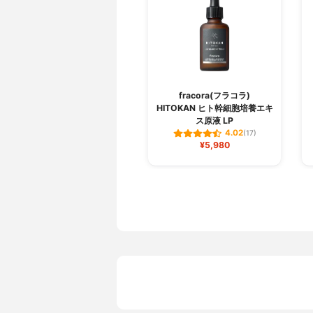
fracora(フラコラ)
HITOKAN ヒト幹細胞培養エキ
ス原液 LP
4.02
(17)
¥5,980