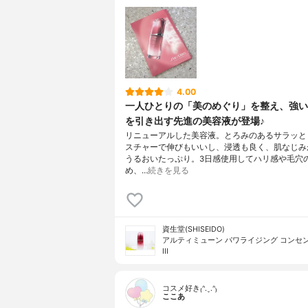
4.00
一人ひとりの「美のめぐり」を整え、強い
を引き出す先進の美容液が登場♪
リニューアルした美容液。とろみのあるサラッと
スチャーで伸びもいいし、浸透も良く、肌なじみ
うるおいたっぷり。3日感使用してハリ感や毛穴
め、…
続きを見る
資生堂(SHISEIDO)
アルティミューン パワライジング コンセ
III
コスメ好き₍ᐢ.ˬ.ᐢ₎
ここあ