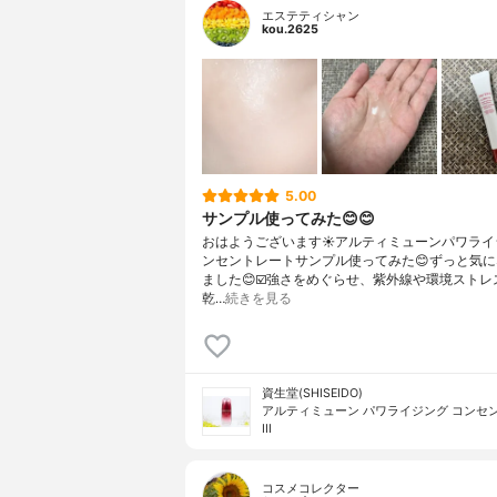
エステティシャン
kou.2625
5.00
サンプル使ってみた😊😊
おはようございます☀アルティミューンパワライ
ンセントレートサンプル使ってみた😊ずっと気
ました😊☑️強さをめぐらせ、紫外線や環境ストレ
乾…
続きを見る
資生堂(SHISEIDO)
アルティミューン パワライジング コンセ
III
コスメコレクター