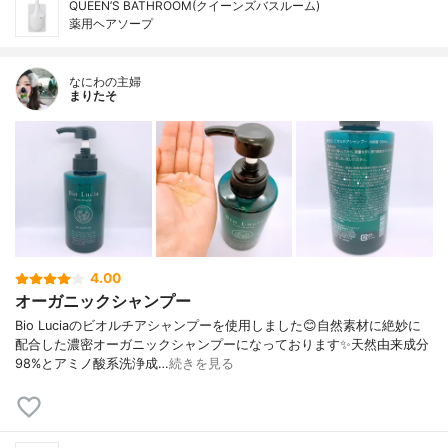
QUEEN’S BATHROOM(クイーンズバスルーム)
薬用ヘアソープ
なにわの主婦
まりたそ
4.00
オーガニックシャンプー
Bio Luciaのビオルチアシャンプーを使用しました😊自然素材に絶妙に
配合した濃密オーガニックシャンプーになっております✨天然由来成分
98%とアミノ酸系洗浄成…
続きを見る