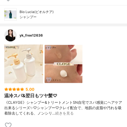
Bio Lucia(ビオルチア)
シャンプー
yk_free12636
5.00
温冷スパ&翌日もツヤ髪♡
《CLAYGE》シャンプー&トリートメントSN自宅でスパ感覚にヘアケア
出来るシリーズ✨♡シャンプー♡クレイ配合で、地肌の皮脂や汚れを吸
着除去してくれる、ノンシリ…
続きを見る