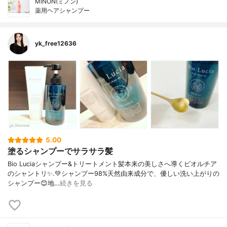
MINON(ミノン)
薬用ヘアシャンプー
yk_free12636
5.00
塗るシャンプーでサラサラ髪
Bio Luciaシャンプー&トリートメント⁡髪本来の美しさへ導くビオルチア
のシャントリ✨⁡.💚シャンプー98%天然由来成分で、優しい洗い上がりの
シャンプー😊地…
続きを見る