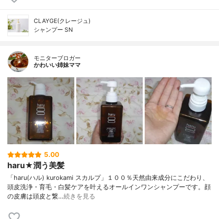
CLAYGE(クレージュ)
シャンプー SN
モニターブロガー
かわいい姉妹ママ
5.00
haru★潤う美髪
「haru(ハル) kurokami スカルプ」１００％天然由来成分にこだわり、
頭皮洗浄・育毛・白髪ケアを叶えるオールインワンシャンプーです。顔
の皮膚は頭皮と繋…
続きを見る