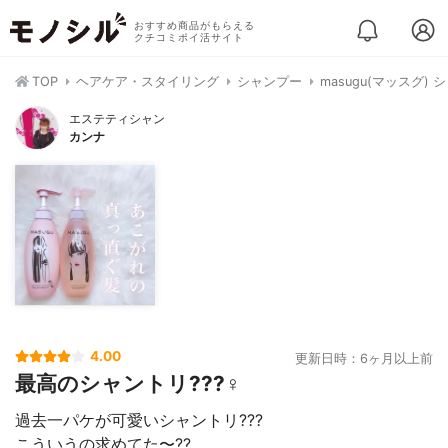
おすすめ商品がもらえる
クチコミポイ活サイト
TOP
ヘアケア・スタイリング
シャンプー
masugu(マッスグ)
エステティシャン
カンナ
4.00
更新日時：6ヶ月以上前
最高のシャントリ???‍♀️
過去一パケが可愛いシャントリ???
こういうの求めてた〜??