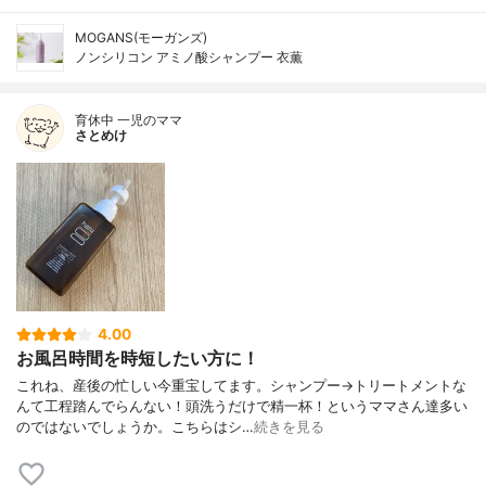
MOGANS(モーガンズ)
ノンシリコン アミノ酸シャンプー 衣薫
育休中 一児のママ
さとめけ
4.00
お風呂時間を時短したい方に！
これね、産後の忙しい今重宝してます。シャンプー→トリートメントな
んて工程踏んでらんない！頭洗うだけで精一杯！というママさん達多い
のではないでしょうか。こちらはシ…
続きを見る