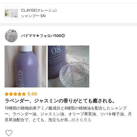
CLAYGE(クレージュ)
シャンプー SN
バドママ★フォロバ100◎
5.00
ラベンダー、ジャスミンの香りがとても癒される。
19種類の植物由来アミノ酸成分と8種類の植物油を配合したシャンプ
ー。ラベンダー油、ジャスミン油、オリーブ果実油、ツバキ種子油、月
見草油配合で、とても、泡立ちが良…
続きを見る