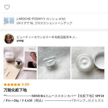
LAROCHE-POSAY(ラ ロッシュ ポゼ)
UVイデア XL プロテクショントーンアップ
ビューティーカウンセラー☆化粧品販売☆メ…
yung
5.00
万能化粧下地
**⁡⁡⁡————————⁡𝐌𝐈𝐌𝐔𝐑𝐀スムーススキンカバー【化粧下地】𝐒𝐏𝐅𝟐𝟎
/ 𝐏𝐀++⁡𝟐𝟎𝐠 / ¥ 𝟒,𝟔𝟐𝟎（税込）⁡————————パラベンフ…
続きを見る