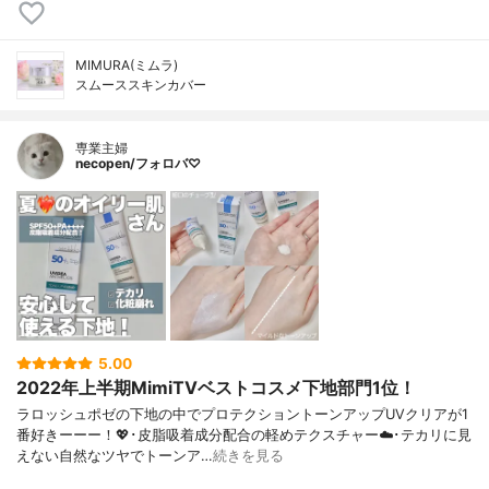
MIMURA(ミムラ)
スムーススキンカバー
専業主婦
necopen/フォロバ♡
5.00
2022年上半期MimiTVベストコスメ下地部門1位！
ラロッシュポゼの下地の中でプロテクショントーンアップUVクリアが1
番好きーーー！💖･皮脂吸着成分配合の軽めテクスチャー☁️･テカリに見
えない自然なツヤでトーンア…
続きを見る