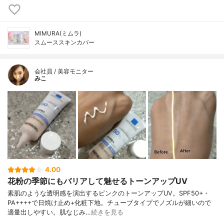
MIMURA(ミムラ)
スムーススキンカバー
会社員 / 美容モニター
みこ
4.00
花粉の季節にもバリアして魅せるトーンアップUV
素肌のような透明感を演出するピンクのトーンアップUV。SPF50+・
PA++++で日焼け止め+化粧下地。チューブタイプでノズルが細いので
適量出しやすい。肌なじみ…
続きを見る