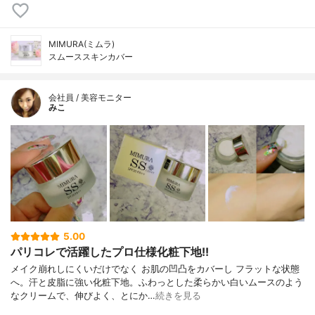
MIMURA(ミムラ)
スムーススキンカバー
会社員 / 美容モニター
みこ
5.00
パリコレで活躍したプロ仕様化粧下地!!
メイク崩れしにくいだけでなく お肌の凹凸をカバーし フラットな状態
へ。汗と皮脂に強い化粧下地。ふわっとした柔らかい白いムースのよう
なクリームで、伸びよく、とにか…
続きを見る