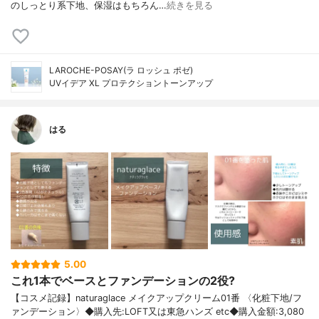
のしっとり系下地、保湿はもちろん…
続きを見る
LAROCHE-POSAY(ラ ロッシュ ポゼ)
UVイデア XL プロテクショントーンアップ
はる
5.00
これ1本でベースとファンデーションの2役?
【コスメ記録】naturaglace メイクアップクリーム01番 〈化粧下地/フ
ァンデーション〉◆購入先:LOFT又は東急ハンズ etc◆購入金額:3,080