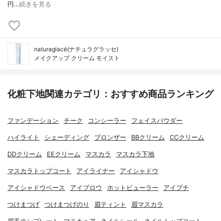
円…
続きを見る
naturaglacé(ナチュラグラッセ)
メイクアップ クリーム モイスト
化粧下地関連カテゴリ：おすすめ商品ランキング
ファンデーション
チーク
コンシーラー
フェイスパウダー
ハイライト
シェーディング
ブロンザー
BBクリーム
CCクリーム
DDクリーム
EEクリーム
マスカラ
マスカラ下地
マスカラトップコート
アイライナー
アイシャドウ
アイシャドウベース
アイブロウ
ホットビューラー
アイプチ
つけまつげ
つけまつげのり
眉ティント
眉マスカラ