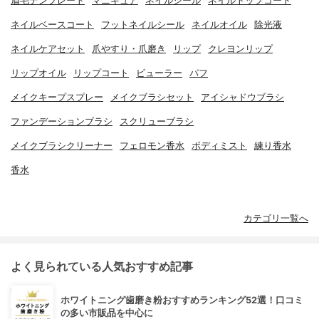
眉毛テンプレート
マニキュア
ネイルシール
ネイルトップコート
ネイルベースコート
フットネイルシール
ネイルオイル
除光液
ネイルケアセット
爪やすり・爪磨き
リップ
クレヨンリップ
リップオイル
リップコート
ビューラー
パフ
メイクキープスプレー
メイクブラシセット
アイシャドウブラシ
ファンデーションブラシ
スクリューブラシ
メイクブラシクリーナー
フェロモン香水
ボディミスト
練り香水
香水
カテゴリ一覧へ
よく見られている人気おすすめ記事
ホワイトニング歯磨き粉おすすめランキング52選！口コミ
の多い市販品を中心に