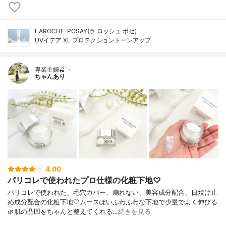
LAROCHE-POSAY(ラ ロッシュ ポゼ)
UVイデア XL プロテクショントーンアップ
専業主婦🍒´-
ちゃんあり
4.00
パリコレで使われたプロ仕様の化粧下地♡
パリコレで使われた、毛穴カバー、崩れない、美容成分配合、日焼け止
め成分配合の化粧下地🤍ムースぽいふわふわな下地で少量でよく伸びる
🌿肌の凸凹をちゃんと整えてくれる…
続きを見る