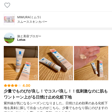
MIMURA(ミムラ)
スムーススキンカバー
旅と美容ブロガー
Lotus
4.00
少量でものびが良し！でコスパ良し！！低刺激なのに肌も
ワントーン上がる日焼け止め化粧下地
紫外線が気になるシーズンになりました。日焼け止め効果のある化粧下
地を真剣に探して出会ったのがこちら。少量でもかなり肌にのびますの