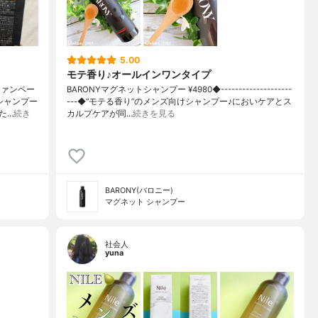
5.00
モテ香り♪オールインワンタイプ
ファンペー
BARONYマグネットシャンプー ¥4980◆--------------------
シャンプー
---◆“モテる香り”のメンズ向けシャンプー♪においケアとス
た…
続き
カルプケアが同…
続きを見る
BARONY(バロニー)
マグネット シャンプー
社会人
yuna