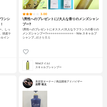
3.00
ワンシ
\男性へのプレゼントに/大人な香りのメンズシャン
！
プー?
ー。しっ
\男性へのプレゼントにオススメ/大人なラフランスの香りの
、頭皮ケ
メンズシャンプー?⭐️⭐️⭐️⭐️⭐️⭐️⭐️⭐️⭐️⭐️⭐️⭐️⭐️⭐️・Nile スキャルプ
ールイン
シャンプ…
続きを見る
Nile(ナイル)
スキャルプシャンプー
美容室オーナー / 商品開発アドバイザー
吉野 裕太