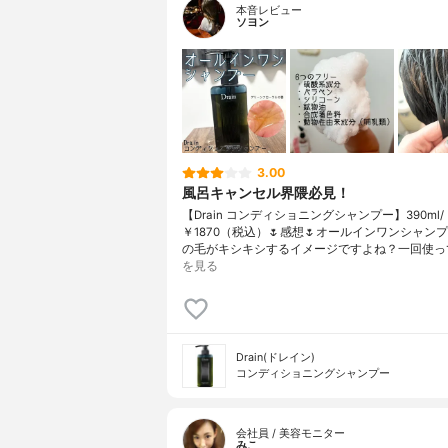
本音レビュー
ソヨン
3.00
風呂キャンセル界隈必見！
【Drain コンディショニングシャンプー】390ml/
￥1870（税込）🌷感想🌷オールインワンシャン
の毛がキシキシするイメージですよね？一回使っ
を見る
Drain(ドレイン)
コンディショニングシャンプー
会社員 / 美容モニター
みこ