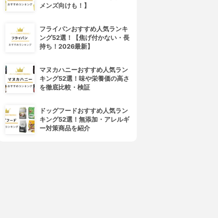
メンズ向けも！】
フライパンおすすめ人気ランキ
ング52選！【焦げ付かない・長
持ち！2026最新】
MARO17(マーロ17)
ZIGEN(ジゲン)
ラーゲンシャンプーパーフェ
シャンプー&ボディーウォッシ
マヌカハニーおすすめ人気ラン
クトウォッシュ
ュ
キング52選！味や栄養価の高さ
3.93
3.92
(1)
(23)
を徹底比較・検証
¥1,944
¥4,642
ドッグフードおすすめ人気ラン
キング52選！無添加・アレルギ
ー対策商品を紹介