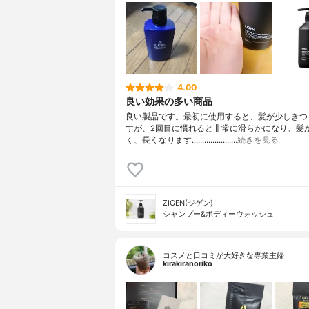
4.00
良い効果の多い商品
良い製品です。最初に使用すると、髪が少しきつ
すが、2回目に慣れると非常に滑らかになり、髪
く、長くなります...................…
続きを見る
ZIGEN(ジゲン)
シャンプー&ボディーウォッシュ
コスメと口コミが大好きな専業主婦
kirakiranoriko