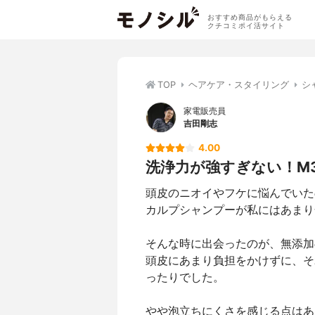
おすすめ商品がもらえる
クチコミポイ活サイト
TOP
ヘアケア・スタイリング
シ
家電販売員
吉田剛志
4.00
洗浄力が強すぎない！M
頭皮のニオイやフケに悩んでいた
カルプシャンプーが私にはあまり
そんな時に出会ったのが、無添加
頭皮にあまり負担をかけずに、そ
ったりでした。
やや泡立ちにくさを感じる点はあ