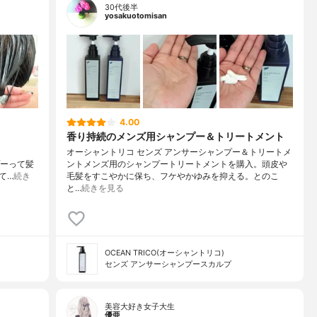
30代後半
yosakuotomisan
4.00
香り持続のメンズ用シャンプー＆トリートメント
オーシャントリコ センズ アンサーシャンプー＆トリートメ
プーって髪
ントメンズ用のシャンプートリートメントを購入。頭皮や
て…
続き
毛髪をすこやかに保ち、フケやかゆみを抑える。とのこ
と…
続きを見る
OCEAN TRICO(オーシャントリコ)
センズ アンサーシャンプースカルプ
美容大好き女子大生
優亜