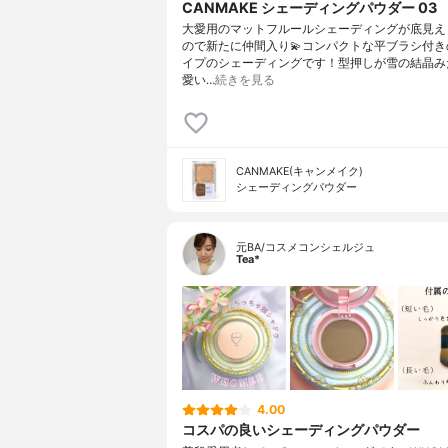
CANMAKE シェーディングパウダー 03
大愛用のマットフルールシェーディングが底見え
ので新たに仲間入り💫コンパクトな平ブラシ付き
イプのシェーディングです！型押しが雪の結晶み
愛い…
続きを見る
CANMAKE(キャンメイク)
シェーディングパウダー
元BA/コスメコンシェルジュ
Tea*
4.00
コスパの良いシェーディングパウダー