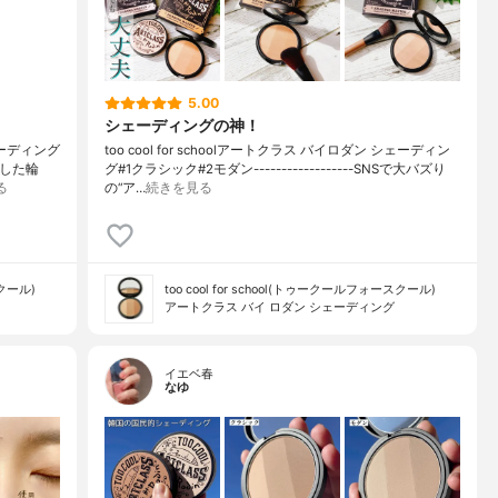
5.00
シェーディングの神！
シェーディング
too cool for schoolアートクラス バイロダン シェーディン
とした輪
グ#1クラシック#2モダン------------------SNSで大バズり
る
の“ア…
続きを見る
スクール)
too cool for school(トゥークールフォースクール)
アートクラス バイ ロダン シェーディング
イエベ春
なゆ