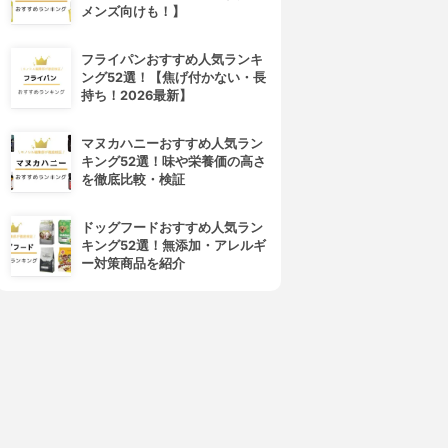
メンズ向けも！】
AJOLICA MAJORCA(マジ
&be(アンドビー)
ョリカ マジョルカ)
コントゥアペン
フォルムリメイカー
3.83
(22)
フライパンおすすめ人気ランキ
3.86
(3)
¥2,750
ング52選！【焦げ付かない・長
¥1,141
持ち！2026最新】
マヌカハニーおすすめ人気ラン
キング52選！味や栄養価の高さ
を徹底比較・検証
ドッグフードおすすめ人気ラン
キング52選！無添加・アレルギ
ー対策商品を紹介