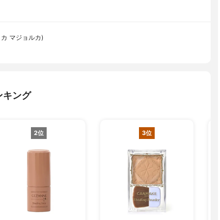
ョリカ マジョルカ)
ンキング
2位
3位