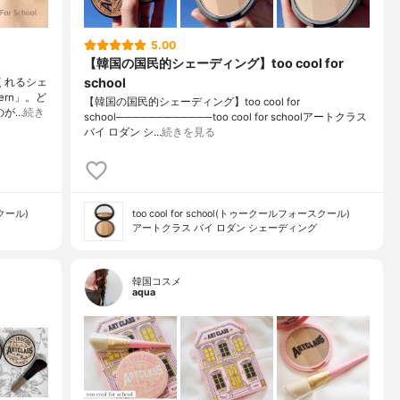
5.00
【韓国の国民的シェーディング】too cool for
school
くれるシェ
rn」。ど
【韓国の国民的シェーディング】too cool for
のが…
続き
school────────────too cool for schoolアートクラス
バイ ロダン シ…
続きを見る
スクール)
too cool for school(トゥークールフォースクール)
アートクラス バイ ロダン シェーディング
韓国コスメ
aqua