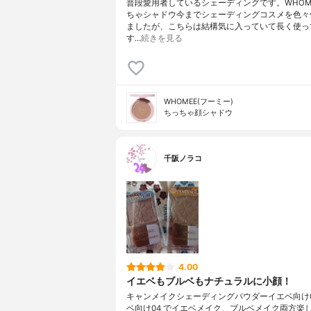
普段愛用者しているシェーディングです。WHOM
ちゃシャドウ今までシェーディングコスメを色々
ましたが、こちらは結構気に入っていて長く使っ
す…
続きを見る
WHOMEE(フーミー)
ちっちゃ顔シャドウ
千阪ノラコ
4.00
イエベもブルベもナチュラルに小顔！
キャンメイクシェーディングパウダーイエベ向け05
ベ向け04 でイエベメイク、ブルベメイク両方楽