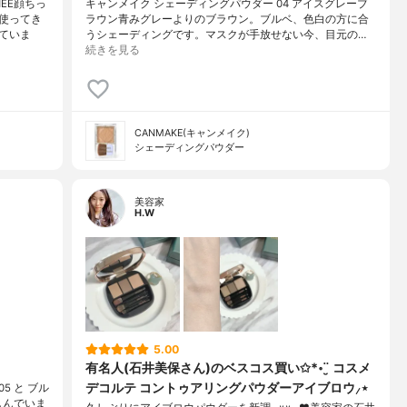
EE顔ちっ
キャンメイク シェーディングパウダー 04 アイスグレーブ
使ってき
ラウン青みグレーよりのブラウン。ブルベ、色白の方に合
ていま
うシェーディングです。マスクが手放せない今、目元の…
続きを見る
CANMAKE(キャンメイク)
シェーディングパウダー
美容家
H.W
5.00
有名人(石井美保さん)のベスコス買い✩*॰¨̮ コスメ
デコルテ コントゥアリングパウダーアイブロウ⸝⋆
 と ブル
しんでいま