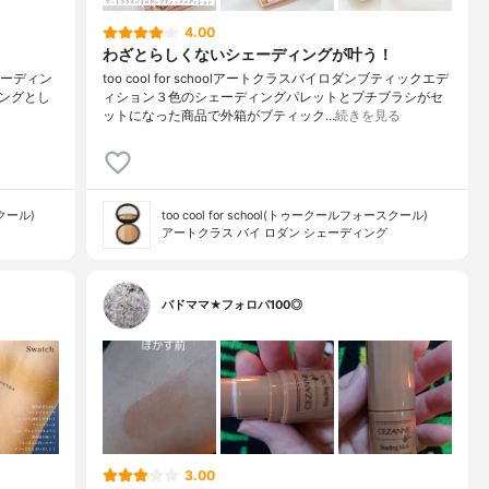
4.00
わざとらしくないシェーディングが叶う！
シェーディン
too cool for schoolアートクラスバイロダンブティックエデ
ングとし
ィション３色のシェーディングパレットとプチブラシがセ
ットになった商品で外箱がブティック…
続きを見る
スクール)
too cool for school(トゥークールフォースクール)
アートクラス バイ ロダン シェーディング
バドママ★フォロバ100◎
3.00