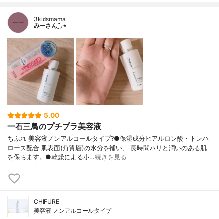
3kidsmama
みーさん¨̮⸝⋆
5.00
一石三鳥のプチプラ美容液
ちふれ 美容液ノンアルコールタイプ?●保湿成分ヒアルロン酸・トレハ
ロース配合 肌表面(角質層)の水分を補い、 長時間ハリと潤いのある肌
を保ちます。●乾燥による小…
続きを見る
CHIFURE
美容液 ノンアルコールタイプ