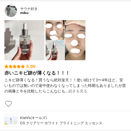
サウナ好き
miku
5.00
赤いニキビ跡が薄くなる！！！
ニキビ跡薄くなる！買うなら絶対楽天！！使い続けて3〜4年ほど。安
いものでは無いので途中使わなくなってしまった時期もありましたが昔
の画像と今を比較したらこんなにも…
続きを見る
Kiehl’s(キールズ)
DS クリアリー ホワイト ブライトニング エッセンス