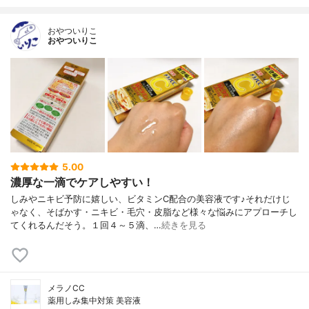
おやついりこ
おやついりこ
5.00
濃厚な一滴でケアしやすい！
しみやニキビ予防に嬉しい、ビタミンC配合の美容液です♪それだけじ
ゃなく、そばかす・ニキビ・毛穴・皮脂など様々な悩みにアプローチし
てくれるんだそう。１回４～５滴、…
続きを見る
メラノCC
薬用しみ集中対策 美容液