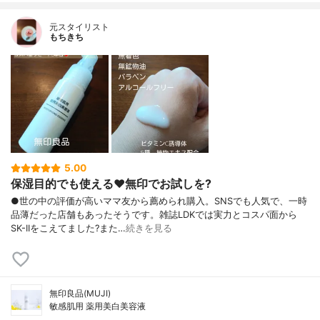
元スタイリスト
もちきち
5.00
保湿目的でも使える♥️無印でお試しを?
●世の中の評価が高いママ友から薦められ購入。SNSでも人気で、一時
品薄だった店舗もあったそうです。雑誌LDKでは実力とコスパ面から
SK-IIをこえてました?また…
続きを見る
無印良品(MUJI)
敏感肌用 薬用美白美容液