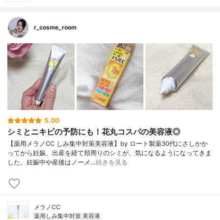
r_cosme_room
5.00
シミとニキビの予防にも！花丸コスパの美容液◎
【薬用メラノCC しみ集中対策美容液】by ロート製薬30代にさしかか
ってから妊娠、出産を経て頬周りのシミが、気になるようになってきま
した。妊娠中や産後はノーメ…
続きを見る
メラノCC
薬用しみ集中対策 美容液