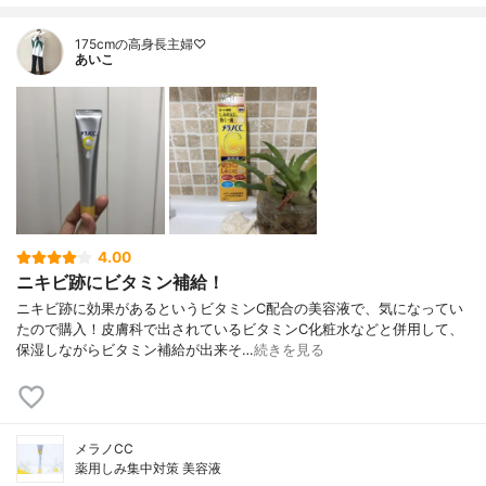
175cmの高身長主婦♡
あいこ
4.00
ニキビ跡にビタミン補給！
ニキビ跡に効果があるというビタミンC配合の美容液で、気になってい
たので購入！皮膚科で出されているビタミンC化粧水などと併用して、
保湿しながらビタミン補給が出来そ…
続きを見る
メラノCC
薬用しみ集中対策 美容液