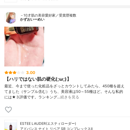
－10才肌の美容愛好家／受賞歴複数
かずおいーめい
3.00
【ハリではない肌の硬化(;ω;)】
最近、今まで使った化粧品をざっとカウントしてみたら、450種を超え
てました（サンプル含む）うち、美容液は50～55種ほど。そんな私的
には★３評価です。ランキング…
続きを見る
ESTEE LAUDER(エスティローダー)
アドバンス ナイト リペア SR コンプレックスⅡ