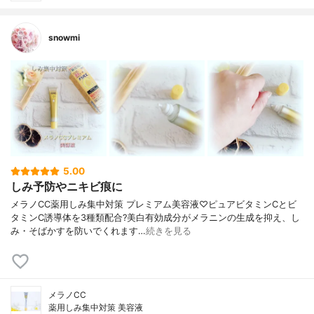
snowmi
5.00
しみ予防やニキビ痕に
メラノCC薬用しみ集中対策 プレミアム美容液♡ピュアビタミンCとビ
タミンC誘導体を3種類配合?美白有効成分がメラニンの生成を抑え、し
み・そばかすを防いでくれます…
続きを見る
メラノCC
薬用しみ集中対策 美容液