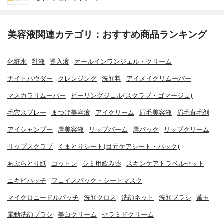
美容液関連カテゴリ：おすすめ商品ランキング
化粧水
乳液
導入液
オールインワンジェル・クリーム
ナイトパウダー
クレンジング
洗顔料
アイメイクリムーバー
マスカラリムーバー
ピーリングジェル(スクラブ・ゴマージュ)
毛穴スプレー
まつげ美容液
アイクリーム
眉毛美容液
眉毛育毛剤
アイシャンプー
唇美容液
リップバーム
唇パック
リップクリーム
リップスクラブ
くまとりシート(目元ケアシート・パック)
あぶらとり紙
コットン
シミ用飲み薬
スキンケアトラベルセット
ニキビパッチ
フェイスパック・シートマスク
マイクロニードルパッチ
洗顔クロス
洗顔ネット
洗顔ブラシ
繭玉
電動洗顔ブラシ
美白クリーム
セラミドクリーム