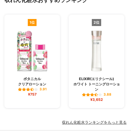
収れん化粧水おすすめランキング
1位
2位
ボタニカル
ELIXIR(エリクシール)
クリアローション
ホワイト トーニングローショ
ン
3.91
¥757
3.88
¥3,652
収れん化粧水ランキングをもっと見る