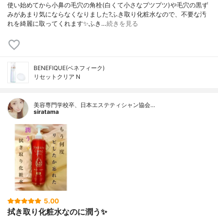
使い始めてから小鼻の毛穴の角栓(白くて小さなプツプツ)や毛穴の黒ず
みがあまり気にならなくなりました?ふき取り化粧水なので、不要な汚
れを綺麗に取ってくれます✨ふき…
続きを見る
BENEFIQUE(ベネフィーク)
リセットクリア N
美容専門学校卒、日本エステティシャン協会…
siratama
5.00
拭き取り化粧水なのに潤う✨