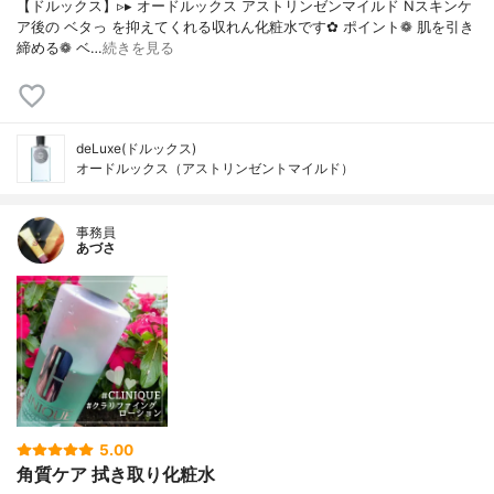
【ドルックス】▹▸ オードルックス アストリンゼンマイルド Nスキンケ
ア後の ベタっ を抑えてくれる収れん化粧水です✿ ポイント❁︎ 肌を引き
締める❁︎ ベ…
続きを見る
deLuxe(ドルックス)
オードルックス（アストリンゼントマイルド）
事務員
あづさ
5.00
角質ケア 拭き取り化粧水