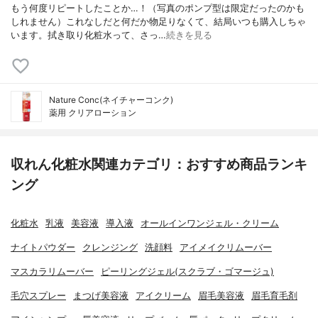
もう何度リピートしたことか…！（写真のポンプ型は限定だったのかも
しれません）これなしだと何だか物足りなくて、結局いつも購入しちゃ
います。拭き取り化粧水って、さっ…
続きを見る
Nature Conc(ネイチャーコンク)
薬用 クリアローション
収れん化粧水関連カテゴリ：おすすめ商品ランキ
ング
化粧水
乳液
美容液
導入液
オールインワンジェル・クリーム
ナイトパウダー
クレンジング
洗顔料
アイメイクリムーバー
マスカラリムーバー
ピーリングジェル(スクラブ・ゴマージュ)
毛穴スプレー
まつげ美容液
アイクリーム
眉毛美容液
眉毛育毛剤