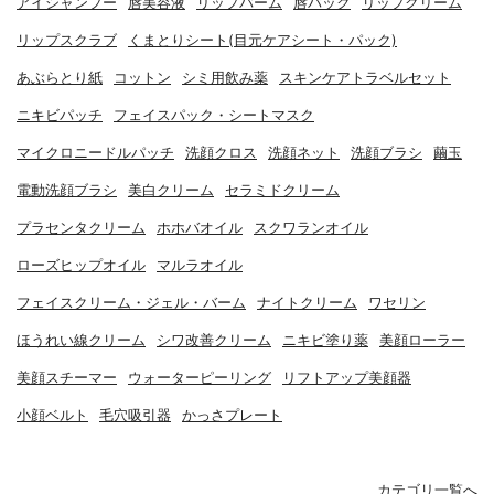
アイシャンプー
唇美容液
リップバーム
唇パック
リップクリーム
リップスクラブ
くまとりシート(目元ケアシート・パック)
あぶらとり紙
コットン
シミ用飲み薬
スキンケアトラベルセット
ニキビパッチ
フェイスパック・シートマスク
マイクロニードルパッチ
洗顔クロス
洗顔ネット
洗顔ブラシ
繭玉
電動洗顔ブラシ
美白クリーム
セラミドクリーム
プラセンタクリーム
ホホバオイル
スクワランオイル
ローズヒップオイル
マルラオイル
フェイスクリーム・ジェル・バーム
ナイトクリーム
ワセリン
ほうれい線クリーム
シワ改善クリーム
ニキビ塗り薬
美顔ローラー
美顔スチーマー
ウォーターピーリング
リフトアップ美顔器
小顔ベルト
毛穴吸引器
かっさプレート
カテゴリ一覧へ