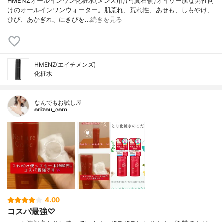
HMENZオールインワン化粧水(メンズ用)(写真右側)オイリー肌な男性向
けのオールインワンウォーター。肌荒れ、荒れ性、あせも、しもやけ、
ひび、あかぎれ、にきびを…
続きを見る
HMENZ(エイチメンズ)
化粧水
なんでもお試し屋
orizou_com
4.00
コスパ最強♡