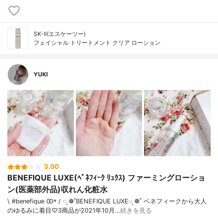
SK-II(エスケーツー)
フェイシャル トリートメント クリア ローション
YUKI
3.00
BENEFIQUE LUXE(ﾍﾞﾈﾌｨｰｸ ﾘｭｸｽ) ファーミングローショ
ン(医薬部外品)収れん化粧水
\ #benefique Ꙭ꙳ / ◌ ͙❁˚BENEFIQUE LUXE◌ ͙❁˚ ベネフィークから大人
のゆるみに着目♡3商品が2021年10月…
続きを見る