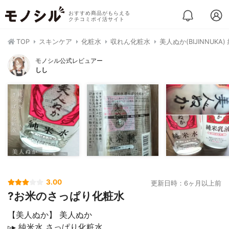
おすすめ商品がもらえる
クチコミポイ活サイト
TOP
スキンケア
化粧水
収れん化粧水
美人ぬか(BIJINNUK
モノシル公式レビュアー
しし
3.00
更新日時：6ヶ月以上前
?お米のさっぱり化粧水
【美人ぬか】 美人ぬか
▹▸ 純米水 さっぱり化粧水