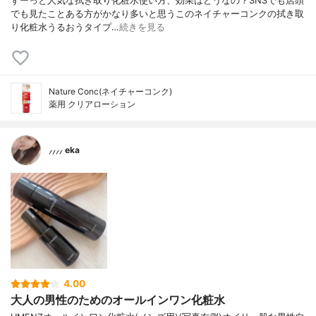
ずーっと人気な拭き取り化粧水使い方、効果はどうなの？⁡⁡⁡SNSでも店頭
でも見たことある方がかなり多いと思うこのネイチャーコンクの拭き取
り化粧水⁡うるおうタイプ…
続きを見る
Nature Conc(ネイチャーコンク)
薬用 クリアローション
⸝⸝⸝⸝ eka
4.00
大人の男性のためのオールインワン化粧水