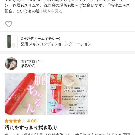
ン」容器もスリムで、洗面台の場所も取らずに良いです。「植物エキス
配合」という名の通…
続きを見る
DHC(ディーエイチシー)
薬用 スキンコンディショニング ローション
美容ブロガー
まみやこ
4.00
汚れをすっきり拭き取り