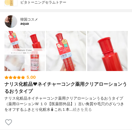
ビタトーニングセラムトナー
韓国コスメ
aqua
5.00
ナリス化粧品❤️ネイチャーコンク薬用クリアローションう
るおうタイプ
ナリス化粧品ネイチャーコンク薬用クリアローションうるおうタイプ
（薬用ローションW １０【医薬部外品】）古い角質や毛穴のざらつき
をオフするふきとり化粧水🧴これ１本…
続きを見る