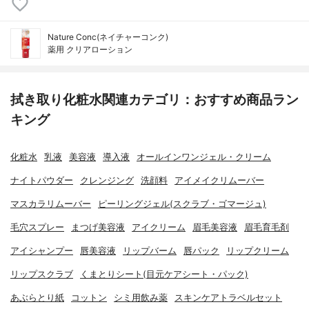
Nature Conc(ネイチャーコンク)
薬用 クリアローション
拭き取り化粧水関連カテゴリ：おすすめ商品ラン
キング
化粧水
乳液
美容液
導入液
オールインワンジェル・クリーム
ナイトパウダー
クレンジング
洗顔料
アイメイクリムーバー
マスカラリムーバー
ピーリングジェル(スクラブ・ゴマージュ)
毛穴スプレー
まつげ美容液
アイクリーム
眉毛美容液
眉毛育毛剤
アイシャンプー
唇美容液
リップバーム
唇パック
リップクリーム
リップスクラブ
くまとりシート(目元ケアシート・パック)
あぶらとり紙
コットン
シミ用飲み薬
スキンケアトラベルセット