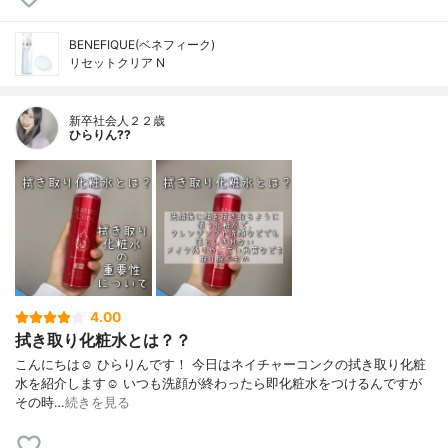
BENEFIQUE(ベネフィーク)
リセットクリア N
新卒社会人２２歳
ひらりん??
4.00
拭き取り化粧水とは？？
こんにちは☺️ ひらりんです！ 今日はネイチャーコンクの拭き取り化粧
水を紹介します☺️ いつも洗顔が終わったら即化粧水をつけるんですが
その時…
続きを見る