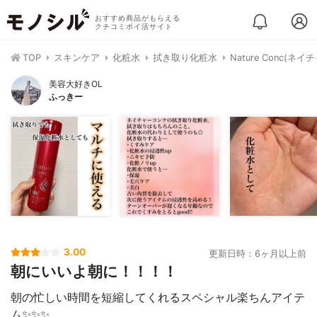
おすすめ商品がもらえる
クチコミポイ活サイト
TOP
スキンケア
化粧水
拭き取り化粧水
Nature Conc(
美容大好きOL
ふっきー
3.00
更新日時：6ヶ月以上前
朝にいいよ朝に！！！！
朝の忙しい時間を短縮してくれるスペシャル楽ちんアイテ
ム✨✨✨