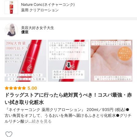
Nature Conc(ネイチャーコンク)
薬用 クリアローション
美容大好き女子大生
優亜
5.00
ドラッグストアに行ったら絶対買うべき！コスパ最強・赤
い拭き取り化粧水
『ネイチャーコンク 薬用クリアローション』 200ml／935円 (税込)●
古い角質をオフして、うるおいを角層へ届けるふきとり化粧水●グリチ
ルリチン酸ジ…
続きを見る