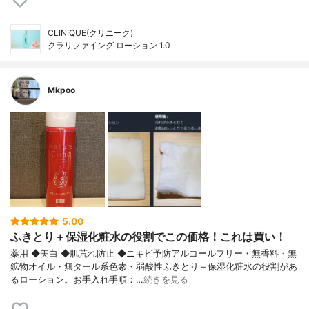
CLINIQUE(クリニーク)
クラリファイング ローション 1.0
Mkpoo
5.00
ふきとり＋保湿化粧水の役割でこの価格！これは買い！
薬用 ◆美白 ◆肌荒れ防止 ◆ニキビ予防アルコールフリー・無香料・無
鉱物オイル・無タール系色素・弱酸性ふきとり＋保湿化粧水の役割があ
るローション。お手入れ手順：…
続きを見る