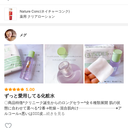
Nature Conc(ネイチャーコンク)
薬用 クリアローション
メグ
5.00
ずっと愛用してる化粧水
〇商品特徴*クリニーク誕生からのロングセラー*全６種類展開 肌の状
態に合わせて選べる*2番→乾燥～混合肌向け┈┈┈┈┈┈┈┈┈┈※ア
ルコール=悪いは🙅‍♀️❌皮…
続きを見る