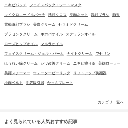
ニキビパッチ
フェイスパック・シートマスク
マイクロニードルパッチ
洗顔クロス
洗顔ネット
洗顔ブラシ
繭玉
電動洗顔ブラシ
美白クリーム
セラミドクリーム
プラセンタクリーム
ホホバオイル
スクワランオイル
ローズヒップオイル
マルラオイル
フェイスクリーム・ジェル・バーム
ナイトクリーム
ワセリン
ほうれい線クリーム
シワ改善クリーム
ニキビ塗り薬
美顔ローラー
美顔スチーマー
ウォーターピーリング
リフトアップ美顔器
小顔ベルト
毛穴吸引器
かっさプレート
カテゴリ一覧へ
よく見られている人気おすすめ記事