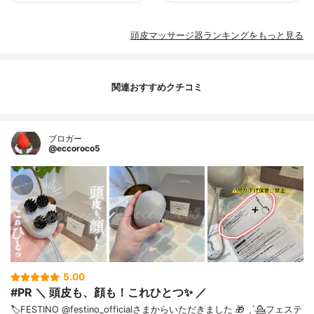
頭皮マッサージ器ランキングをもっと見る
関連おすすめクチコミ
ブロガー
@eccoroco5
5.00
#PR ＼ 頭皮も、顔も！これひとつ✨ ／
🏷️FESTINO @festino_officialさまからいただきました 🎁 ˎˊ˗⁡⁡💁フェステ