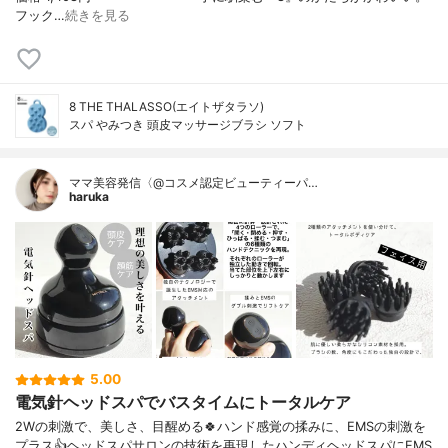
フック…
続きを見る
8 THE THALASSO(エイトザタラソ)
スパ やみつき 頭皮マッサージブラシ ソフト
ママ美容発信〈@コスメ認定ビューティーパ…
haruka
5.00
電気針ヘッドスパでバスタイムにトータルケア
2Wの刺激で、美しさ、目醒める🍀ハンド感覚の揉みに、EMSの刺激を
プラス👍ヘッドスパサロンの技術を再現したハンディヘッドスパにEMS