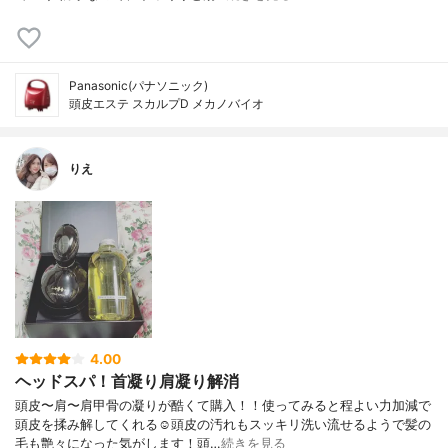
Panasonic(パナソニック)
頭皮エステ スカルプD メカノバイオ
りえ
4.00
ヘッドスパ！首凝り肩凝り解消
頭皮〜肩〜肩甲骨の凝りが酷くて購入！！使ってみると程よい力加減で
頭皮を揉み解してくれる☺️頭皮の汚れもスッキリ洗い流せるようで髪の
毛も艶々になった気がします！頭…
続きを見る