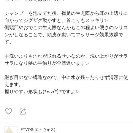
シャンプーを泡立てた後、襟足の生え際から耳の上辺りに
向かってジグザグ動かすと、首こりもスッキリ✨
側頭部やおでこの生え際なんかもこの程よい硬さのシリコ
ンがしなることで、頭皮が動いてマッサージ効果抜群で
す。
手洗いよりも汚れが取れるせいなのか、洗い上がりがサラ
サラになり髪の手触りが全然違います✨
継ぎ目のない構造なので、中に水が残ったりせず清潔に使
えます。
握りやすい形状も(*•̀ᴗ•́*)?ですよ✨
ETVOS(エトヴォス)