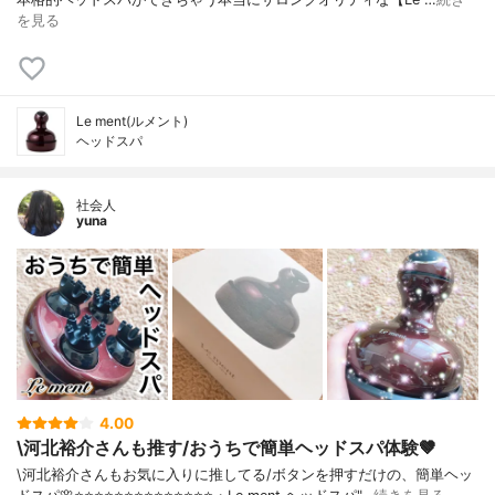
を見る
Le ment(ルメント)
ヘッドスパ
社会人
yuna
4.00
\河北裕介さんも推す/おうちで簡単ヘッドスパ体験🤎
\河北裕介さんもお気に入りに推してる/ボタンを押すだけの、簡単ヘッ