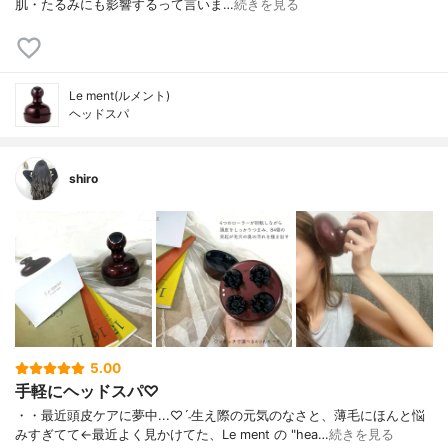
肌・たるみにも影響するって言いま…
続きを見る
Le ment(ルメント)
ヘッドスパ
shiro
5.00
手軽にヘッドスパ♡
・ ・ 最近頭皮ケアに夢中...♡ˊ˗ 生え際の元気のなさと、薄毛に ほんと悩
みすぎてて← 最近よく見かけてた、 Le ment の "hea…
続きを見る