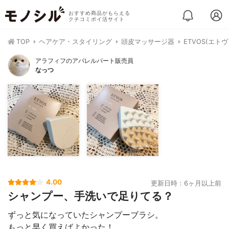
おすすめ商品がもらえる
クチコミポイ活サイト
TOP
ヘアケア・スタイリング
頭皮マッサージ器
ETVOS(エ
アラフィフのアパレルパート販売員
なっつ
4.00
更新日時：6ヶ月以上前
シャンプー、手洗いで足りてる？
ずっと気になっていたシャンプーブラシ。
もっと早く買えばよかった！