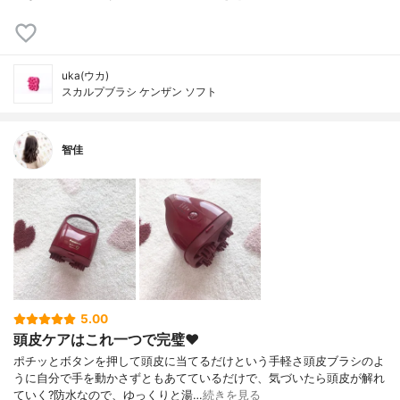
uka(ウカ)
スカルプブラシ ケンザン ソフト
智佳
5.00
頭皮ケアはこれ一つで完璧❤️
ポチッとボタンを押して頭皮に当てるだけという手軽さ頭皮ブラシのよ
うに自分で手を動かさずともあてているだけで、気づいたら頭皮が解れ
ていく?防水なので、ゆっくりと湯…
続きを見る