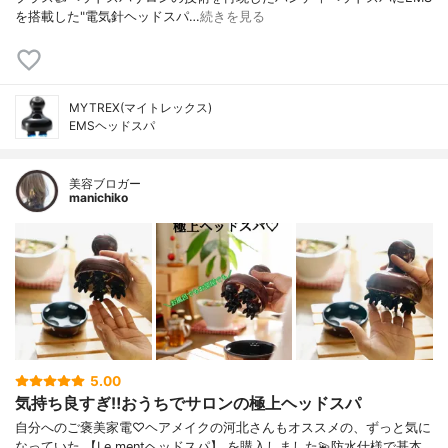
を搭載した"電気針ヘッドスパ…
続きを見る
MYTREX(マイトレックス)
EMSヘッドスパ
美容ブロガー
manichiko
5.00
気持ち良すぎ‼︎おうちでサロンの極上ヘッドスパ
自分へのご褒美家電♡ヘアメイクの河北さんもオススメの、ずっと気に
なっていた 【Le mentヘッドスパ】 を購入しました💫防水仕様で基本