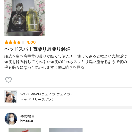
4.00
ヘッドスパ！首凝り肩凝り解消
頭皮〜肩〜肩甲骨の凝りが酷くて購入！！使ってみると程よい力加減で
頭皮を揉み解してくれる☺️頭皮の汚れもスッキリ洗い流せるようで髪の
毛も艶々になった気がします！頭…
続きを見る
WAVE WAVE(ウェイブ ウェイブ)
ヘッドリリース スパ
美容部員
hmoc.o