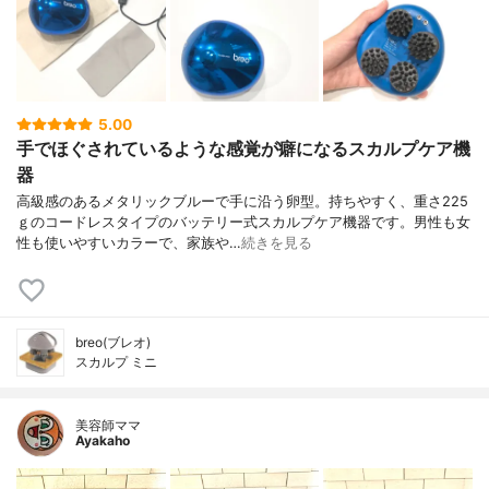
5.00
手でほぐされているような感覚が癖になるスカルプケア機
器
高級感のあるメタリックブルーで手に沿う卵型。持ちやすく、重さ225
ｇのコードレスタイプのバッテリー式スカルプケア機器です。男性も女
性も使いやすいカラーで、家族や…
続きを見る
breo(ブレオ)
スカルプ ミニ
美容師ママ
Ayakaho