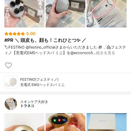
5.00
#PR ＼ 頭皮も、顔も！これひとつ✨ ／
🏷️FESTINO @festino_officialさまからいただきました 🎁 ˎˊ˗⁡⁡💁フェステ
ィノ【充電式EMSヘッドスパ ミニ】を@eccoroco5…
続きを見る
FESTINO(フェスティノ)
充電式 EMSヘッドスパ ミニ
スキンケア大好き
トラネコ