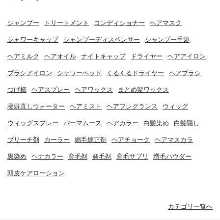
シャンプー
トリートメント
コンディショナー
ヘアマスク
シャワーキャップ
シャンプーディスペンサー
シャンプー手袋
ヘアミルク
ヘアオイル
ナイトキャップ
ドライヤー
ヘアアイロン
ブラシアイロン
シャワーヘッド
くるくるドライヤー
ヘアブラシ
つげ櫛
ヘアスプレー
ヘアワックス
まとめ髪ワックス
寝癖直しウォーター
ヘアミスト
ヘアフレグランス
ウィッグ
ウィッグスプレー
パーマムース
ヘアカラー
白髪染め
白髪隠し
ブリーチ剤
カーラー
縮毛矯正剤
ヘアチョーク
ヘアマスカラ
黒染め
ヘナカラー
育毛剤
発毛剤
育毛サプリ
増毛パウダー
頭皮ケアローション
カテゴリ一覧へ