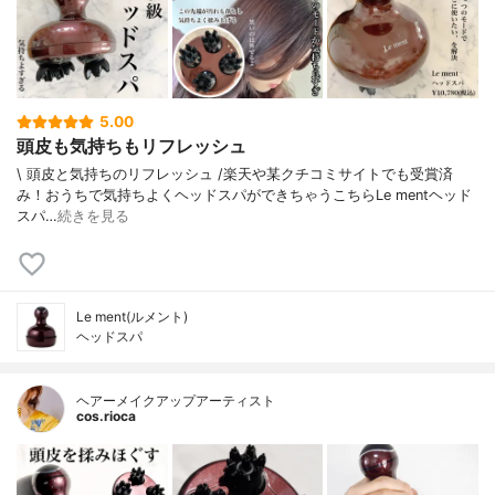
5.00
頭皮も気持ちもリフレッシュ
\ 頭皮と気持ちのリフレッシュ /⁡楽天や某クチコミサイトでも受賞済
み！⁡⁡おうちで気持ちよくヘッドスパができちゃうこちら⁡⁡⁡Le mentヘッド
スパ⁡⁡⁡⁡…
続きを見る
Le ment(ルメント)
ヘッドスパ
ヘアーメイクアップアーティスト
cos.rioca