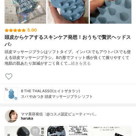
5.00
頭皮からケアするスキンケア発想！おうちで贅沢ヘッドス
パ♪
頭皮マッサージブラシはソフトタイプ。インバスでもアウトバスでも使
える頭皮マッサージブラシ。8の形でフィット感が良くて握りやすくて
地肌の肌あたり加減がすごく良くて…
続きを見る
8 THE THALASSO(エイトザタラソ)
スパ やみつき 頭皮マッサージブラシ ソフト
ママ美容発信〈@コスメ認定ビューティーパ…
haruka