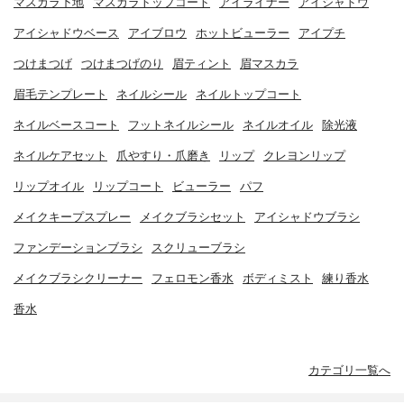
マスカラ下地
マスカラトップコート
アイライナー
アイシャドウ
アイシャドウベース
アイブロウ
ホットビューラー
アイプチ
つけまつげ
つけまつげのり
眉ティント
眉マスカラ
眉毛テンプレート
ネイルシール
ネイルトップコート
ネイルベースコート
フットネイルシール
ネイルオイル
除光液
ネイルケアセット
爪やすり・爪磨き
リップ
クレヨンリップ
リップオイル
リップコート
ビューラー
パフ
メイクキープスプレー
メイクブラシセット
アイシャドウブラシ
ファンデーションブラシ
スクリューブラシ
メイクブラシクリーナー
フェロモン香水
ボディミスト
練り香水
香水
カテゴリ一覧へ