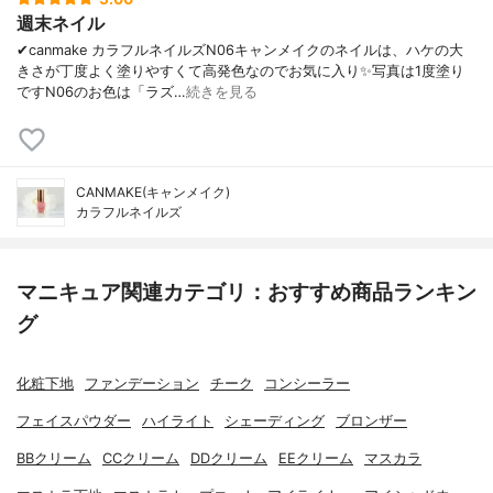
週末ネイル
✔canmake カラフルネイルズN06キャンメイクのネイルは、ハケの大
きさが丁度よく塗りやすくて高発色なのでお気に入り✨写真は1度塗り
ですN06のお色は「ラズ…
続きを見る
CANMAKE(キャンメイク)
カラフルネイルズ
マニキュア関連カテゴリ：おすすめ商品ランキン
グ
化粧下地
ファンデーション
チーク
コンシーラー
フェイスパウダー
ハイライト
シェーディング
ブロンザー
BBクリーム
CCクリーム
DDクリーム
EEクリーム
マスカラ