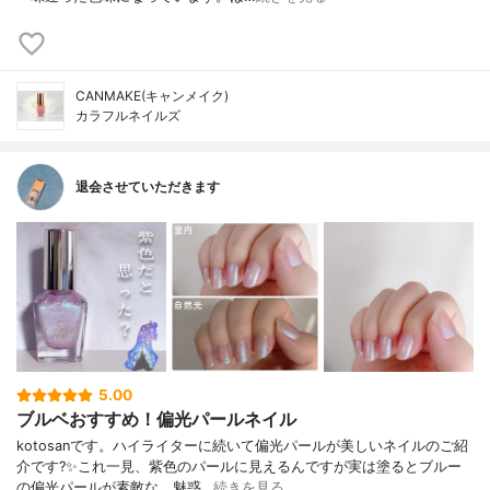
CANMAKE(キャンメイク)
カラフルネイルズ
退会させていただきます
5.00
ブルベおすすめ！偏光パールネイル
kotosanです。ハイライターに続いて偏光パールが美しいネイルのご紹
介です?✨これ一見、紫色のパールに見えるんですが実は塗るとブルー
の偏光パールが素敵な、魅惑…
続きを見る