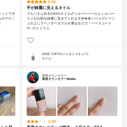
5.00
手が綺麗に見えるネイル
ーケットでポ
ブルベさん向きDAISOネイル💅シルバーパールとシルバー
るのでそこ
ラメがお肌を綺麗に見せてくれます💎💎💎パールグレージ
る
ュの上にラベンダーダズルを重ねるだけ！ベースコート
や…
続きを見る
GENE TOKYO(ジェネトウキョウ)
ネイル
美容カウンセラー
美容カウンセラーMaiko
3.00