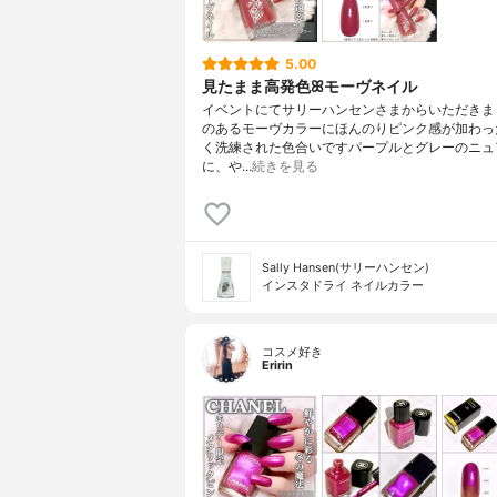
5.00
見たまま高発色ꕤモーヴネイル
イベントにてサリーハンセンさまからいただきま
のあるモーヴカラーにほんのりピンク感が加わっ
く洗練された色合いですパープルとグレーのニュ
に、や…
続きを見る
Sally Hansen(サリーハンセン)
インスタドライ ネイルカラー
コスメ好き
Eririn