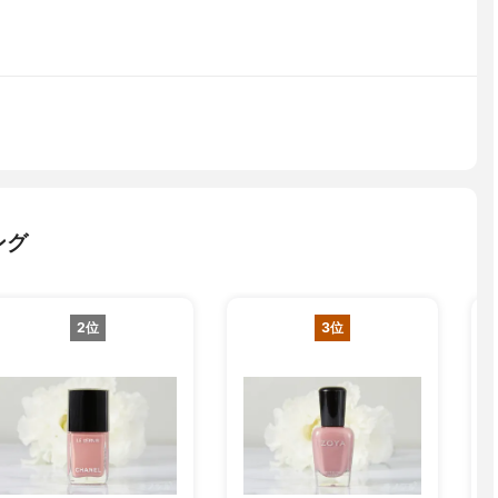
ング
2位
3位