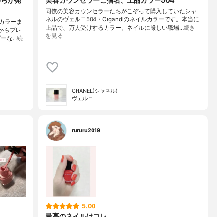
めらか発
美容カウンセラーご指名、上品カラー504
同僚の美容カウンセラーたちがこぞって購入していたシャ
ネルのヴェルニ504・Organdiのネイルカラーです。本当に
カラーま
上品で、万人受けするカラー。ネイルに厳しい職場…
続き
からプレ
を見る
ピーな…
続
CHANEL(シャネル)
ヴェルニ
rururu2019
5.00
最高のネイルはコレ