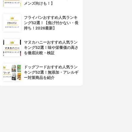
メンズ向けも！】
CANMAKE(キャンメイク)
Sugar Doll(シュガードール)
カラフルネイルズ
オールインワンネイルR
フライパンおすすめ人気ランキ
3.90
3.90
(105)
(36)
ング52選！【焦げ付かない・長
¥388
¥990
持ち！2026最新】
マヌカハニーおすすめ人気ラン
キング52選！味や栄養価の高さ
を徹底比較・検証
ドッグフードおすすめ人気ラン
キング52選！無添加・アレルギ
ー対策商品を紹介