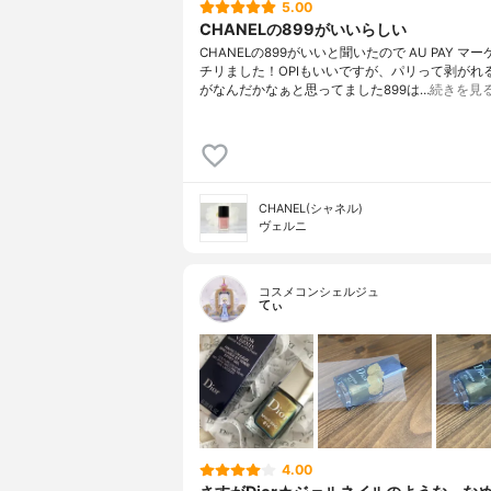
5.00
CHANELの899がいいらしい
CHANELの899がいいと聞いたので AU PAY マ
チリました！OPIもいいですが、パリって剥がれ
がなんだかなぁと思ってました899は…
続きを見
CHANEL(シャネル)
ヴェルニ
コスメコンシェルジュ
てぃ
4.00