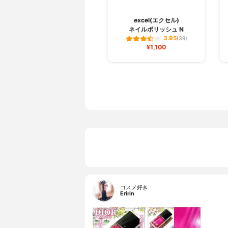
excel(エクセル)
ネイルポリッシュ N
3.95
(39)
¥1,100
コスメ好き
Eririn