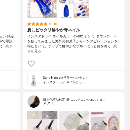
5.00
夏にピッタリ鮮やか青ネイル
ョン 限定
インスタドライ ネイルカラーの492 オン ザ ダウンロード
事で即決
を使ってみました海外のお菓子からインスピレーションを
て…
続き
得たという、ポップで鮮やかなブルーぱっと目を惹く…
続
きを見る
Sally Hansen(サリーハンセン)
インスタドライ ネイルカラー
日本化粧品検定1級 コスメコンシェルジュ…
メ グ ミ