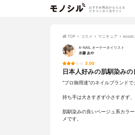
おすすめ商品がもらえる
クチコミポイ活サイト
TOP
コスメ
マニキュア
ess
A-NAIL オーナーネイリスト
水藤 あや
3.00
日本人好みの肌馴染みの
"プロ御用達"のネイルブランド
持ち手は大きすぎず小さすぎず、
肌馴染みの良いベージュ系カラー
メです。