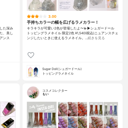
3.00
手持ちカラーの幅を広げるラメカラー！
した深み
キラキラが可愛い2色が登場したよ〜💫▶︎シュガードール
た、美し
トッピングラメネイル 限定2色 ¥1,540(税込)ニュアンスチェ
アンス
ンジしたいときに使えるラメネイル。…
続きを見る
Sugar Doll(シュガードール)
トッピングラメネイル
コスメコレクター
もい