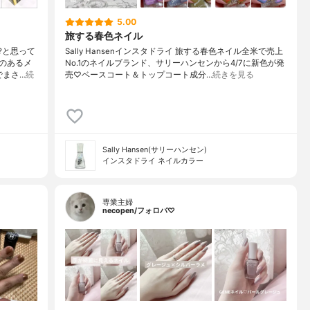
5.00
旅する春色ネイル
?と思って
Sally Hansenインスタドライ 旅する春色ネイル全米で売上
のあるメ
No.1のネイルブランド、サリーハンセンから4/7に新色が発
でまさ…
続
売♡ベースコート＆トップコート成分…
続きを見る
Sally Hansen(サリーハンセン)
インスタドライ ネイルカラー
専業主婦
necopen/フォロバ♡