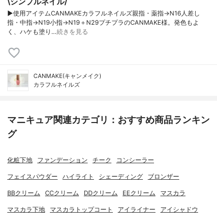
\シンプルネイル/
▶使用アイテムCANMAKEカラフルネイルズ親指・薬指→N16人差し
指・中指→N19小指→N19＋N29プチプラのCANMAKE様。発色もよ
く、ハケも塗り…
続きを見る
CANMAKE(キャンメイク)
カラフルネイルズ
マニキュア関連カテゴリ：おすすめ商品ランキン
グ
化粧下地
ファンデーション
チーク
コンシーラー
フェイスパウダー
ハイライト
シェーディング
ブロンザー
BBクリーム
CCクリーム
DDクリーム
EEクリーム
マスカラ
マスカラ下地
マスカラトップコート
アイライナー
アイシャドウ