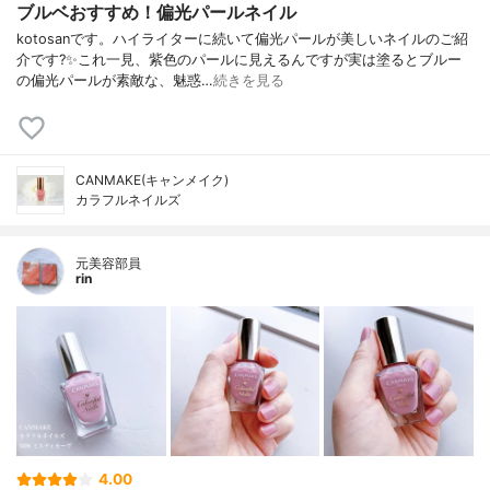
ブルベおすすめ！偏光パールネイル
kotosanです。ハイライターに続いて偏光パールが美しいネイルのご紹
介です?✨これ一見、紫色のパールに見えるんですが実は塗るとブルー
の偏光パールが素敵な、魅惑…
続きを見る
CANMAKE(キャンメイク)
カラフルネイルズ
元美容部員
rin
4.00