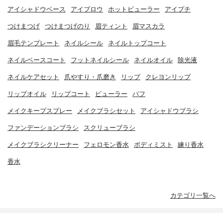
アイシャドウベース
アイブロウ
ホットビューラー
アイプチ
つけまつげ
つけまつげのり
眉ティント
眉マスカラ
眉毛テンプレート
ネイルシール
ネイルトップコート
ネイルベースコート
フットネイルシール
ネイルオイル
除光液
ネイルケアセット
爪やすり・爪磨き
リップ
クレヨンリップ
リップオイル
リップコート
ビューラー
パフ
メイクキープスプレー
メイクブラシセット
アイシャドウブラシ
ファンデーションブラシ
スクリューブラシ
メイクブラシクリーナー
フェロモン香水
ボディミスト
練り香水
香水
カテゴリ一覧へ