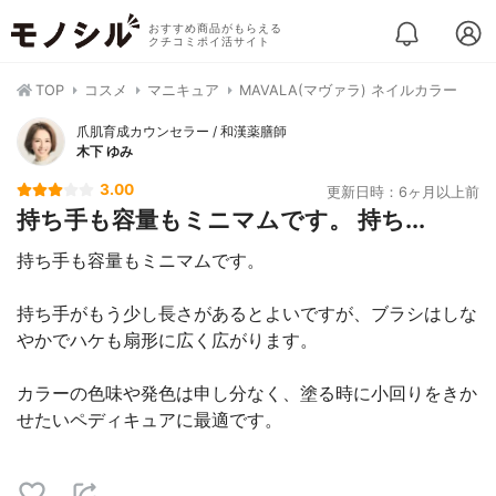
おすすめ商品がもらえる
クチコミポイ活サイト
TOP
コスメ
マニキュア
MAVALA(マヴァラ) ネイルカラー
爪肌育成カウンセラー / 和漢薬膳師
木下 ゆみ
3.00
更新日時：6ヶ月以上前
持ち手も容量もミニマムです。 持ち...
持ち手も容量もミニマムです。
持ち手がもう少し長さがあるとよいですが、ブラシはしな
やかでハケも扇形に広く広がります。
カラーの色味や発色は申し分なく、塗る時に小回りをきか
せたいペディキュアに最適です。