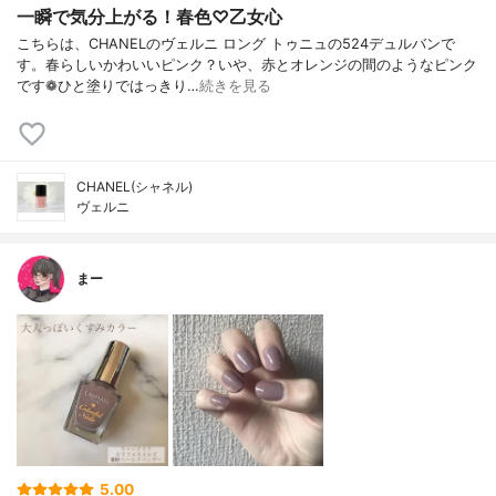
一瞬で気分上がる！春色♡乙女心
こちらは、CHANELのヴェルニ ロング トゥニュの524デュルバンで
す。春らしいかわいいピンク？いや、赤とオレンジの間のようなピンク
です❁︎ひと塗りではっきり…
続きを見る
CHANEL(シャネル)
ヴェルニ
まー
5.00