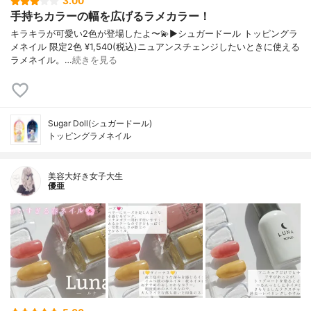
3.00
手持ちカラーの幅を広げるラメカラー！
キラキラが可愛い2色が登場したよ〜💫▶︎シュガードール トッピングラ
メネイル 限定2色 ¥1,540(税込)ニュアンスチェンジしたいときに使える
ラメネイル。…
続きを見る
Sugar Doll(シュガードール)
トッピングラメネイル
美容大好き女子大生
優亜