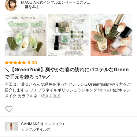
MAQUIA公式インフルエンサー・コスメ…
｜ほなみ｜
5.00
＼【Green?nail】爽やかな春の訪れにパステルなGreen
で手元を飾ろっ?✨／
今回は、濃淡いろんな緑色を使ったフレッシュGreen?nailのやり方をご
紹介しますっ!プチプラネイルポリッシュランキング?堂々の1位?キャン
メイク カラフルネ…
続きを見る
CANMAKE(キャンメイク)
カラフルネイルズ