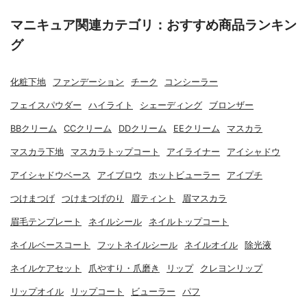
マニキュア関連カテゴリ：おすすめ商品ランキン
グ
化粧下地
ファンデーション
チーク
コンシーラー
フェイスパウダー
ハイライト
シェーディング
ブロンザー
BBクリーム
CCクリーム
DDクリーム
EEクリーム
マスカラ
マスカラ下地
マスカラトップコート
アイライナー
アイシャドウ
アイシャドウベース
アイブロウ
ホットビューラー
アイプチ
つけまつげ
つけまつげのり
眉ティント
眉マスカラ
眉毛テンプレート
ネイルシール
ネイルトップコート
ネイルベースコート
フットネイルシール
ネイルオイル
除光液
ネイルケアセット
爪やすり・爪磨き
リップ
クレヨンリップ
リップオイル
リップコート
ビューラー
パフ