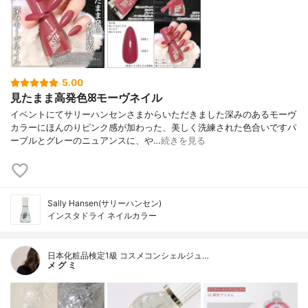
5.00
見たまま高発色ꕤモーヴネイル
イベントにてサリーハンセンさまからいただきました深みのあるモーヴ
カラーにほんのりピンク感が加わった、美しく洗練された色合いですパ
ープルとグレーのニュアンスに、や…
続きを見る
Sally Hansen(サリーハンセン)
インスタドライ ネイルカラー
日本化粧品検定1級 コスメコンシェルジュ…
メ グ ミ