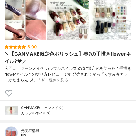
5.00
＼【CANMAKE限定色ポリッシュ】春?の手描きflowerネ
イル?❤️／
今回は、キャンメイク カラフルネイルズ の春?限定色を使った＂手描き
flowerネイル＂のやり方レビューです!発売されてから「くすみ春カラ
ーがたまらんっ!」「ぎ…
続きを見る
CANMAKE(キャンメイク)
カラフルネイルズ
元美容部員
rin