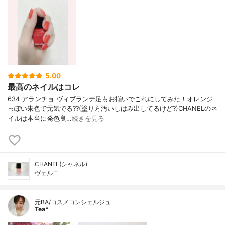
5.00
最高のネイルはコレ
634 アランチョ ヴィブランテ足もお揃いでこれにしてみた！オレンジ
っぽい朱色で元気でる??(塗り方汚いしはみ出してるけど?)CHANELのネ
イルは本当に発色良…
続きを見る
CHANEL(シャネル)
ヴェルニ
元BA/コスメコンシェルジュ
Tea*