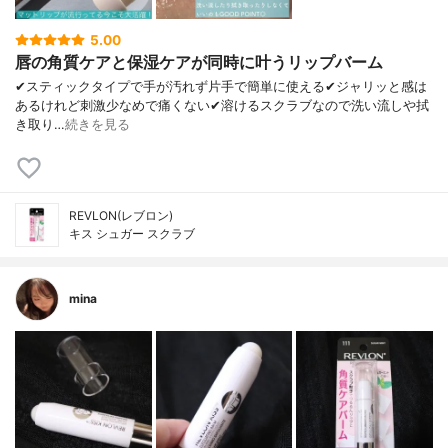
5.00
唇の角質ケアと保湿ケアが同時に叶うリップバーム
✔︎スティックタイプで手が汚れず片手で簡単に使える✔︎ジャリッと感は
あるけれど刺激少なめで痛くない✔︎溶けるスクラブなので洗い流しや拭
き取り…
続きを見る
REVLON(レブロン)
キス シュガー スクラブ
mina