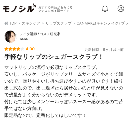
おすすめ商品がもらえる
クチコミポイ活サイト
TOP
スキンケア
リップスクラブ
CANMAKE(キャンメイク) 
メイク講師 / コスメ研究家
nana
4.00
更新日時：6ヶ月以上前
手軽なリップのシュガースクラブ！
マットリップの流行で必須なリップスクラブ。
安いし、パッケージがリップクリームサイズで小さくて細
いので、塗りやすいし持ち運びやすいのが良いです！繰り
出し式なので、出し過ぎたら戻せないのと中が見えないの
で残量がよく分からないのがデメリットです。
付けたては少しメンソールっぽいスースー感があるので苦
手ではない方向け。
限定品なので、定番化してほしいです！