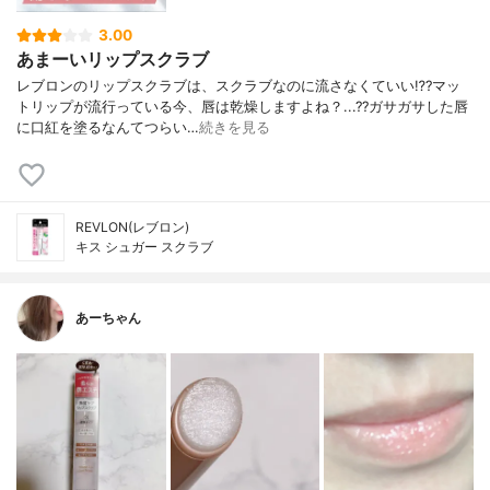
3.00
あまーいリップスクラブ
レブロンのリップスクラブは、スクラブなのに流さなくていい⁉︎?マッ
トリップが流行っている今、唇は乾燥しますよね？...??ガサガサした唇
に口紅を塗るなんてつらい…
続きを見る
REVLON(レブロン)
キス シュガー スクラブ
あーちゃん