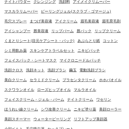
ナイトパウダー
クレンジング
洗顔料
アイメイクリムーバー
マスカラリムーバー
ピーリングジェル(スクラブ・ゴマージュ)
毛穴スプレー
まつげ美容液
アイクリーム
眉毛美容液
眉毛育毛剤
アイシャンプー
唇美容液
リップバーム
唇パック
リップクリーム
くまとりシート(目元ケアシート・パック)
あぶらとり紙
コットン
シミ用飲み薬
スキンケアトラベルセット
ニキビパッチ
フェイスパック・シートマスク
マイクロニードルパッチ
洗顔クロス
洗顔ネット
洗顔ブラシ
繭玉
電動洗顔ブラシ
美白クリーム
セラミドクリーム
プラセンタクリーム
ホホバオイル
スクワランオイル
ローズヒップオイル
マルラオイル
フェイスクリーム・ジェル・バーム
ナイトクリーム
ワセリン
ほうれい線クリーム
シワ改善クリーム
ニキビ塗り薬
美顔ローラー
美顔スチーマー
ウォーターピーリング
リフトアップ美顔器
小顔ベルト
毛穴吸引器
かっさプレート