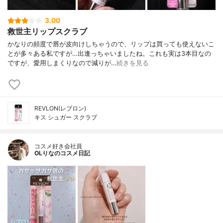
3.00
救世主リップスクラブ
かなりの頻度で唇が皮向けしちゃうので、リップは買っても使えないこ
とが多々ある私ですが…出逢っちゃいましたね。これも実は3本目なの
ですが、愛用しまくりなので減りが…
続きを見る
REVLON(レブロン)
キス シュガー スクラブ
コスメ好き会社員
OLりなのコスメ日記