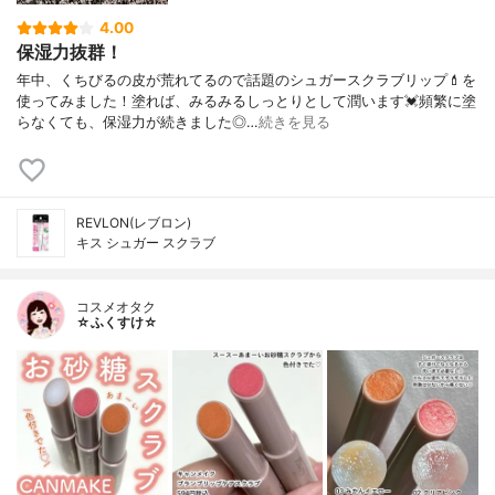
4.00
保湿力抜群！
年中、くちびるの皮が荒れてるので話題のシュガースクラブリップ💄を
使ってみました！塗れば、みるみるしっとりとして潤います💓頻繁に塗
らなくても、保湿力が続きました◎…
続きを見る
REVLON(レブロン)
キス シュガー スクラブ
コスメオタク
☆ふくすけ☆