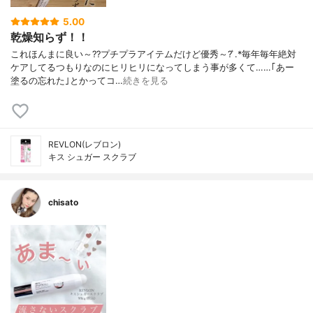
5.00
乾燥知らず！！
これほんまに良い～??プチプラアイテムだけど優秀～? ͛.*毎年毎年絶対
ケアしてるつもりなのにヒリヒリになってしまう事が多くて……｢あー
塗るの忘れた｣とかってコ…
続きを見る
REVLON(レブロン)
キス シュガー スクラブ
chisato