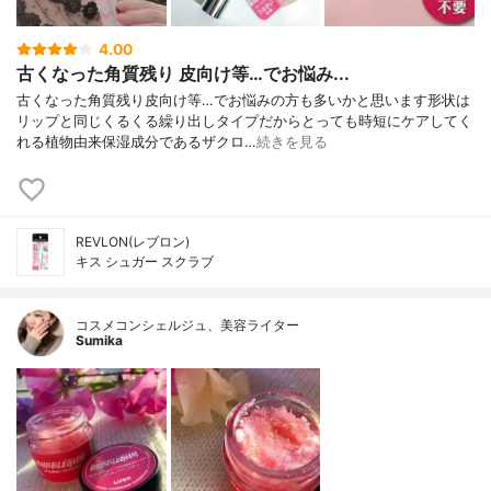
4.00
古くなった角質残り 皮向け等…でお悩み...
古くなった角質残り皮向け等…でお悩みの方も多いかと思います形状は
リップと同じくるくる繰り出しタイプだからとっても時短にケアしてく
れる植物由来保湿成分であるザクロ…
続きを見る
REVLON(レブロン)
キス シュガー スクラブ
コスメコンシェルジュ、美容ライター
Sumika