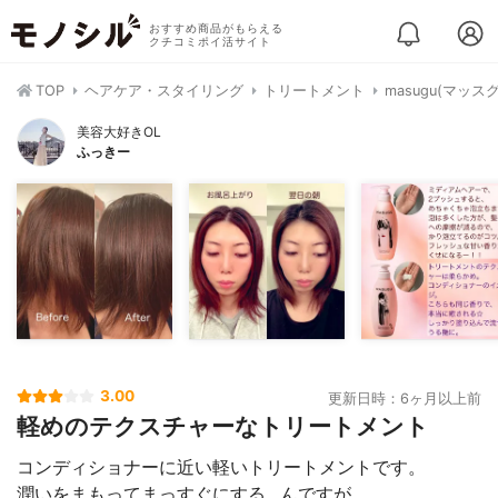
おすすめ商品がもらえる
クチコミポイ活サイト
TOP
ヘアケア・スタイリング
トリートメント
masugu(マッス
美容大好きOL
ふっきー
3.00
更新日時：6ヶ月以上前
軽めのテクスチャーなトリートメント
コンディショナーに近い軽いトリートメントです。
潤いをまもってまっすぐにする…んですが、