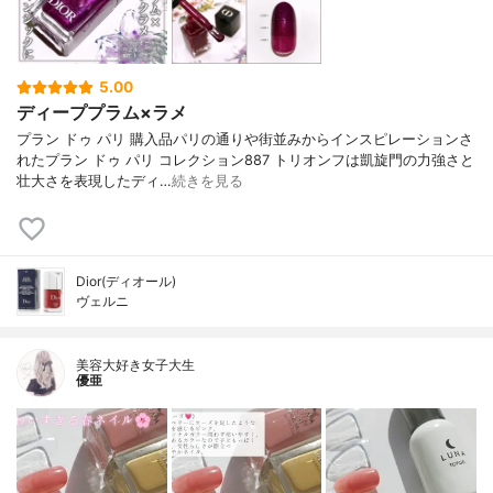
5.00
ディーププラム×ラメ
プラン ドゥ パリ 購入品パリの通りや街並みからインスピレーションさ
れたプラン ドゥ パリ コレクション887 トリオンフは凱旋門の力強さと
壮大さを表現したディ…
続きを見る
Dior(ディオール)
ヴェルニ
美容大好き女子大生
優亜