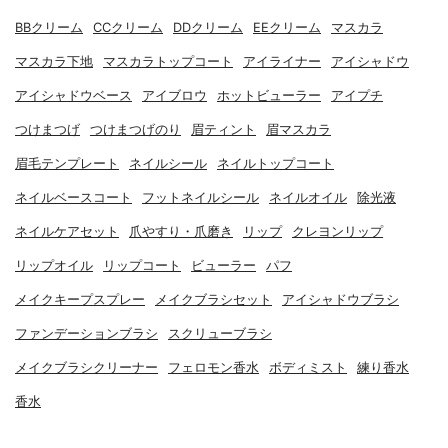
BBクリーム
CCクリーム
DDクリーム
EEクリーム
マスカラ
マスカラ下地
マスカラトップコート
アイライナー
アイシャドウ
アイシャドウベース
アイブロウ
ホットビューラー
アイプチ
つけまつげ
つけまつげのり
眉ティント
眉マスカラ
眉毛テンプレート
ネイルシール
ネイルトップコート
ネイルベースコート
フットネイルシール
ネイルオイル
除光液
ネイルケアセット
爪やすり・爪磨き
リップ
クレヨンリップ
リップオイル
リップコート
ビューラー
パフ
メイクキープスプレー
メイクブラシセット
アイシャドウブラシ
ファンデーションブラシ
スクリューブラシ
メイクブラシクリーナー
フェロモン香水
ボディミスト
練り香水
香水