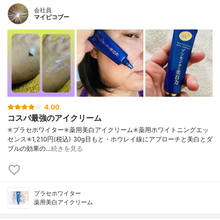
会社員
マイピコブー
4.00
コスパ最強のアイクリーム
✳️プラセホワイター✳️薬用美白アイクリーム✳️薬用ホワイトニングエッ
センス✳️1,210円(税込) 30g目もと・ホウレイ線にアプローチと美白とダ
ブルの効果の…
続きを見る
プラセホワイター
薬用美白アイクリーム