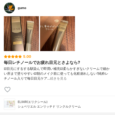
gumo
5.00
毎日レチノールでお疲れ目元とさよなら?
☑️目元にするする馴染んで即潤い補充☑️柔らかすぎないクリームで細か
い所まで塗りやすい☑️朝のメイク前に使っても化粧崩れしない?純粋レ
チノール入りで毎日目元ケア…
続きを見る
ELIXIR(エリクシール)
シュペリエル エンリッチド リンクルクリーム