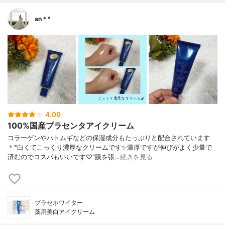
an＊°
4.00
100%国産プラセンタアイクリーム
コラーゲンやハトムギなどの保湿成分もたっぷりと配合されています
＊°白くてこっくり濃厚なクリームです✨濃厚ですが伸びがよく少量で
済むのでコスパもいいです♡"膜を張…
続きを見る
プラセホワイター
薬用美白アイクリーム