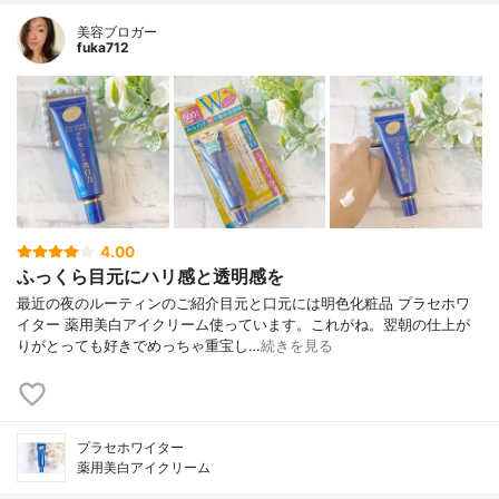
美容ブロガー
fuka712
4.00
ふっくら目元にハリ感と透明感を
最近の夜のルーティンのご紹介目元と口元には明色化粧品 プラセホワ
イター 薬用美白アイクリーム使っています。これがね。翌朝の仕上が
りがとっても好きでめっちゃ重宝し…
続きを見る
プラセホワイター
薬用美白アイクリーム