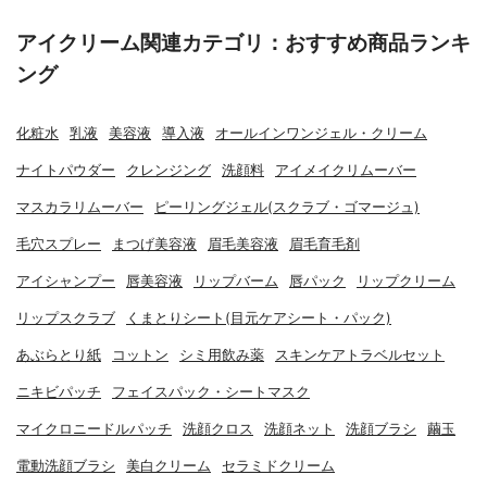
アイクリーム関連カテゴリ：おすすめ商品ランキ
ング
化粧水
乳液
美容液
導入液
オールインワンジェル・クリーム
ナイトパウダー
クレンジング
洗顔料
アイメイクリムーバー
マスカラリムーバー
ピーリングジェル(スクラブ・ゴマージュ)
毛穴スプレー
まつげ美容液
眉毛美容液
眉毛育毛剤
アイシャンプー
唇美容液
リップバーム
唇パック
リップクリーム
リップスクラブ
くまとりシート(目元ケアシート・パック)
あぶらとり紙
コットン
シミ用飲み薬
スキンケアトラベルセット
ニキビパッチ
フェイスパック・シートマスク
マイクロニードルパッチ
洗顔クロス
洗顔ネット
洗顔ブラシ
繭玉
電動洗顔ブラシ
美白クリーム
セラミドクリーム