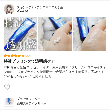
スキンケア&ヘアケアマニア大学生
ぎんむぎ
5.00
特濃プラセンタで透明感ケア
💭▶️明色化粧品 プラセホワイター薬用美白アイクリーム☾ココがイチオ
シpoint！☽✏️プラセンタ特農配合で透明感引き出す✏️保湿力高めだけ
どベタつかない✏️さ…
続きを見る
プラセホワイター
薬用美白アイクリーム