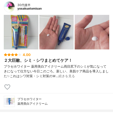
30代後半
yosakuotomisan
4.00
２大巨敵、シミ・シワまとめてケア！
プラセホワイター 薬用美白アイクリーム両目尻下のシミが気になって
きになって仕方ない今日このごろ。新しい、美肌ケア商品を導入しまし
た✨これはシワ対策・シミ対策のＷ…
続きを見る
プラセホワイター
薬用美白アイクリーム