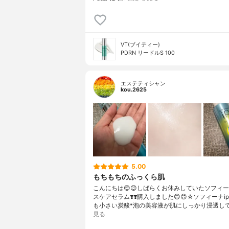
VT(ブイティー)
PDRN リードルS 100
エステティシャン
kou.2625
5.00
もちもちのふっくら肌
こんにちは😊😊しばらくお休みしていたソフィー
スケアセラム❣️❣️購入しました😊😊☆ソフィーナi
も小さい炭酸*泡の美容液が肌にしっかり浸透し
見る