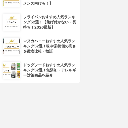
メンズ向けも！】
フライパンおすすめ人気ランキ
ング52選！【焦げ付かない・長
4位
5位
持ち！2026最新】
マヌカハニーおすすめ人気ラン
キング52選！味や栄養価の高さ
を徹底比較・検証
ドッグフードおすすめ人気ラン
キング52選！無添加・アレルギ
ー対策商品を紹介
CNP Laboratory(シーエヌピ
shimaboshi(シマボシ)
ーラボラトリー)
レストレーションセラム
インビジブル ピーリング ブー
3.85
(18)
スター
¥2,980
3.84
(10)
¥1,790