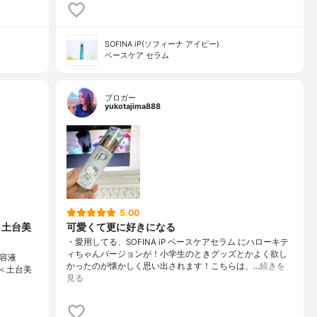
SOFINA iP(ソフィーナ アイピー)
ベースケア セラム
ブロガー
yukotajima888
5.00
 土台美
可愛くて更に好きになる
・愛用してる、SOFINA iP ベースケアセラム にハローキテ
ィちゃんバージョンが！小学生のときグッズとかよく欲し
美容液
かったのが懐かしく思い出されます！こちらは、…
続きを
ム＜土台美
見る