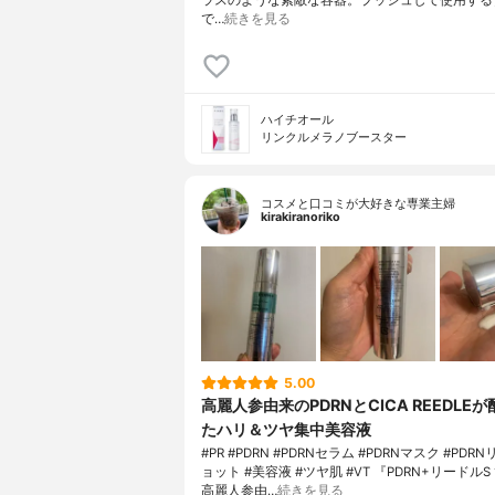
で…
続きを見る
ハイチオール
リンクルメラノブースター
コスメと口コミが大好きな専業主婦
kirakiranoriko
5.00
高麗人参由来のPDRNとCICA REEDLE
たハリ＆ツヤ集中美容液
#PR #PDRN #PDRNセラム #PDRNマスク #PD
ョット #美容液 #ツヤ肌 #VT 『PDRN+リードルS
高麗人参由…
続きを見る