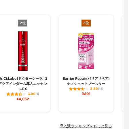
2位
3位
Dr.Ci:Labo(ドクターシーラボ)
Barrier Repair(バリアリペア)
アクアインダーム導入エッセン
ナノショットブースター
スEX
3.89
(15)
¥801
3.90
(1)
¥4,052
導入液ランキングをもっと見る