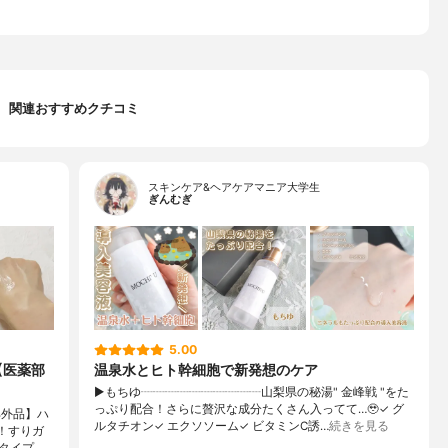
関連おすすめクチコミ
スキンケア&ヘアケアマニア大学生
ぎんむぎ
5.00
【医薬部
温泉水とヒト幹細胞で新発想のケア
▶もちゆ┈┈┈┈┈┈┈┈┈┈山梨県の秘湯" 金峰戦 "をた
っぷり配合！さらに贅沢な成分たくさん入ってて…🥹✓ グ
部外品】ハ
ルタチオン✓ エクソソーム✓ ビタミンC誘…
続きを見る
！すりガ
タイプ