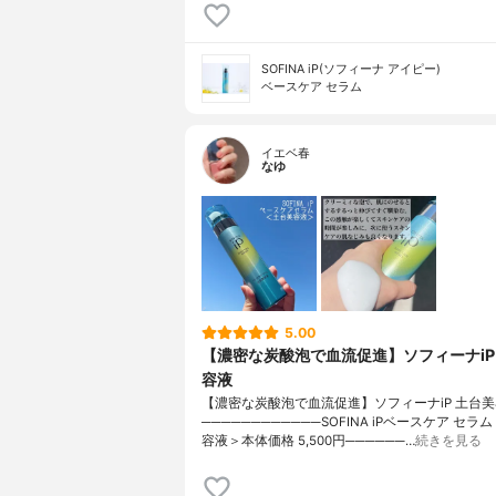
SOFINA iP(ソフィーナ アイピー)
ベースケア セラム
イエベ春
なゆ
5.00
【濃密な炭酸泡で血流促進】ソフィーナiP
容液
【濃密な炭酸泡で血流促進】ソフィーナiP 土台
────────────SOFINA iPベースケア セラ
容液＞本体価格 5,500円──────…
続きを見る