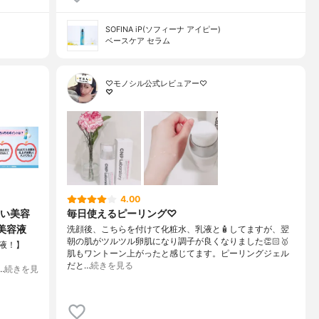
SOFINA iP(ソフィーナ アイピー)
ベースケア セラム
♡モノシル公式レビュアー♡
♡
4.00
い美容
毎日使えるピーリング♡
台美容液
洗顔後、こちらを付けて化粧水、乳液と🧴してますが、翌
朝の肌がツルツル卵肌になり調子が良くなりました👏🏻🥇
液！】
肌もワントーン上がったと感じてます。ピーリングジェル
だと…
続きを見る
…
続きを見