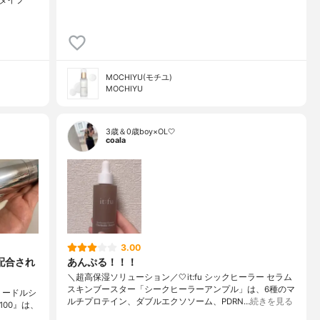
MOCHIYU(モチユ)
MOCHIYU
3歳＆0歳boy×OL🤍
coala
3.00
が配合され
あんぷる！！！
＼超高保湿ソリューション／🤍it:fu シックヒーラー セラム
スキンブースター「シークヒーラーアンプル」は、6種のマ
RNリードルシ
ルチプロテイン、ダブルエクソソーム、PDRN…
続きを見る
 100』は、