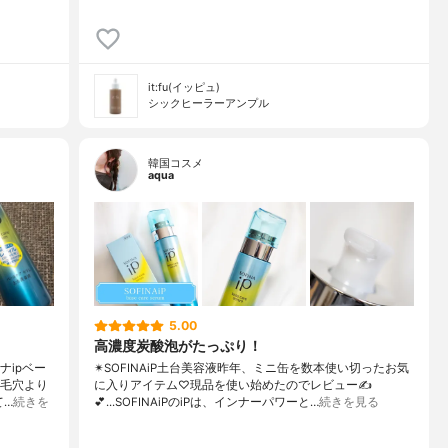
it:fu(イッピュ)
シックヒーラーアンプル
韓国コスメ
aqua
5.00
高濃度炭酸泡がたっぷり！
ナipベー
✴︎SOFINAiP土台美容液昨年、ミニ缶を数本使い切ったお気
p毛穴より
に入りアイテム♡現品を使い始めたのでレビュー✍️
て…
続きを
💕...SOFINAiPのiPは、インナーパワーと…
続きを見る