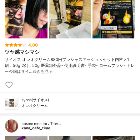
4.00
ツヤ感マシマシ
サイオス オレオクリーム880円プレシャスアッシュ＜セット内容＞1
剤：50g 2剤：50g 医薬部外品- 使⽤説明書- ⼿袋- コームブラシ- トレ
ー今回はサイ…
続きを見る
syoss(サイオス)
オレオクリーム
cosme monitor / Trav…
kana_cafe_time