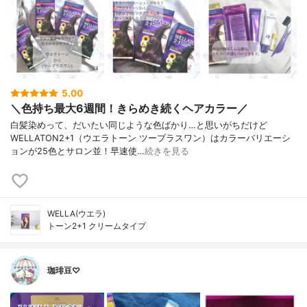
5.00
＼色持ち最大6週間！きらめき続くヘアカラー／
白髪染めって、だいたい同じような色ばかり…と思いがちだけど
WELLATON2+1（ウエラトーン ツープラスワン）はカラーバリエーシ
ョンが25色とサロン並！早速使…
続きを見る
WELLA(ウエラ)
トーン2+1 クリームタイプ
珈琲豆♡