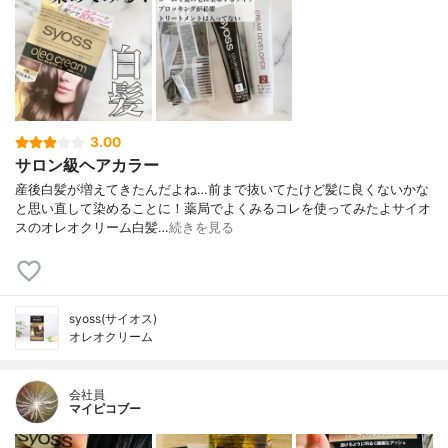
3.00
サロン級ヘアカラー
産後白髪が増えてきたんだよね…前まで抜いてたけど髪に良くないかな
と思い直して染めることに！⁡⁡薬局でよくみるコレを使ってみたよ⁡サイオ
スのオレオクリーム⁡⁡白髪…
続きを見る
syoss(サイオス)
オレオクリーム
会社員
マイピコブー