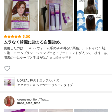
5.00
ムラなく綺麗に染まる白髪染め。
使用したのは、6WB（ウォーム系のやや明るい栗色）。トレイに１剤、
２剤、コームブラシ、シャンプーとトリートメントが入っています。説
明書の中にケープと手袋がはさま…
続きを見る
L'ORÉAL PARIS(ロレアル パリ)
エクセランス ヘアカラー クリームタイプ
cosme monitor / Trav…
kana_cafe_time