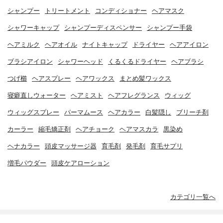
シャンプー
トリートメント
コンディショナー
ヘアマスク
シャワーキャップ
シャンプーディスペンサー
シャンプー手袋
ヘアミルク
ヘアオイル
ナイトキャップ
ドライヤー
ヘアアイロン
ブラシアイロン
シャワーヘッド
くるくるドライヤー
ヘアブラシ
つげ櫛
ヘアスプレー
ヘアワックス
まとめ髪ワックス
寝癖直しウォーター
ヘアミスト
ヘアフレグランス
ウィッグ
ウィッグスプレー
パーマムース
ヘアカラー
白髪隠し
ブリーチ剤
カーラー
縮毛矯正剤
ヘアチョーク
ヘアマスカラ
黒染め
ヘナカラー
頭皮マッサージ器
育毛剤
発毛剤
育毛サプリ
増毛パウダー
頭皮ケアローション
カテゴリ一覧へ