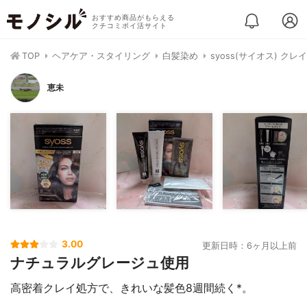
おすすめ商品がもらえる
クチコミポイ活サイト
TOP
ヘアケア・スタイリング
白髪染め
syoss(サイオス) ク
恵未
3.00
更新日時：6ヶ月以上前
ナチュラルグレージュ使用
高密着クレイ処方で、きれいな髪色8週間続く*。