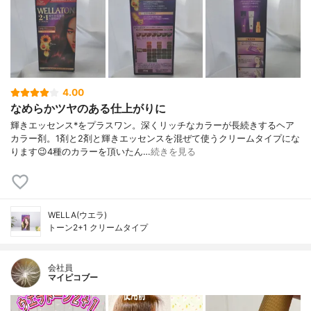
4.00
なめらかツヤのある仕上がりに
輝きエッセンス*をプラスワン。深くリッチなカラーが長続きするヘア
カラー剤。1剤と2剤と輝きエッセンスを混ぜて使うクリームタイプにな
ります😉4種のカラーを頂いたん…
続きを見る
WELLA(ウエラ)
トーン2+1 クリームタイプ
会社員
マイピコブー