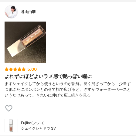
谷山由華
5.00
よれずにほどよいラメ感で艶っぽい瞳に
まずシェイクしてから使うというのが新鮮。良く混ざってから、少量ず
つまぶたにポンポンとのせて指で広げると、さすがウォーターベースと
いうだけあって、きれいに伸びて広…
続きを見る
Fujiko(フジコ)
シェイクシャドウ SV