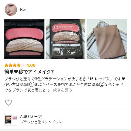
Kor
4.00
簡単❤️秒でアイメイク?
ブラシひと塗りで3色グラデーションが決まる☝️『15 レッド系』です❤️
使い方は簡単‼️①まぶたベースを指でまぶた全体に塗る②３色シャド
ウをブラシで表と裏にとっ…
続きを見る
AUBE(オーブ)
ブラシひと塗りシャドウN