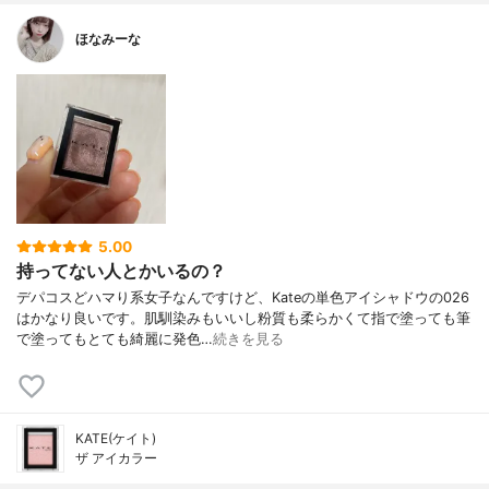
ほなみーな
5.00
持ってない人とかいるの？
デパコスどハマり系女子なんですけど、Kateの単色アイシャドウの026
はかなり良いです。肌馴染みもいいし粉質も柔らかくて指で塗っても筆
で塗ってもとても綺麗に発色…
続きを見る
KATE(ケイト)
ザ アイカラー