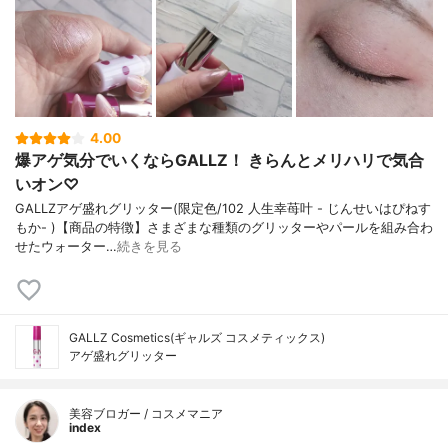
4.00
爆アゲ気分でいくならGALLZ！ きらんとメリハリで気合
いオン♡
GALLZアゲ盛れグリッター(限定色/102 人生幸苺叶 - じんせいはぴねす
もか- )【商品の特徴】さまざまな種類のグリッターやパールを組み合わ
せたウォーター…
続きを見る
GALLZ Cosmetics(ギャルズ コスメティックス)
アゲ盛れグリッター
美容ブロガー / コスメマニア
index