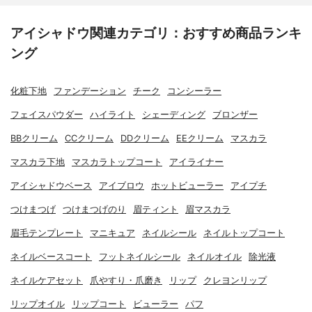
アイシャドウ関連カテゴリ：おすすめ商品ランキ
ング
化粧下地
ファンデーション
チーク
コンシーラー
フェイスパウダー
ハイライト
シェーディング
ブロンザー
BBクリーム
CCクリーム
DDクリーム
EEクリーム
マスカラ
マスカラ下地
マスカラトップコート
アイライナー
アイシャドウベース
アイブロウ
ホットビューラー
アイプチ
つけまつげ
つけまつげのり
眉ティント
眉マスカラ
眉毛テンプレート
マニキュア
ネイルシール
ネイルトップコート
ネイルベースコート
フットネイルシール
ネイルオイル
除光液
ネイルケアセット
爪やすり・爪磨き
リップ
クレヨンリップ
リップオイル
リップコート
ビューラー
パフ