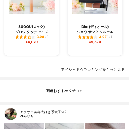
SUQQU(スック)
Dior(ディオール)
グロウ タッチ アイズ
ショウ サンク クルール
3.98
3.97
(8)
(98)
¥4,070
¥9,570
アイシャドウランキングをもっと見る
関連おすすめクチコミ
アラサー美容大好き系女子✰ˊ˗
みみりん