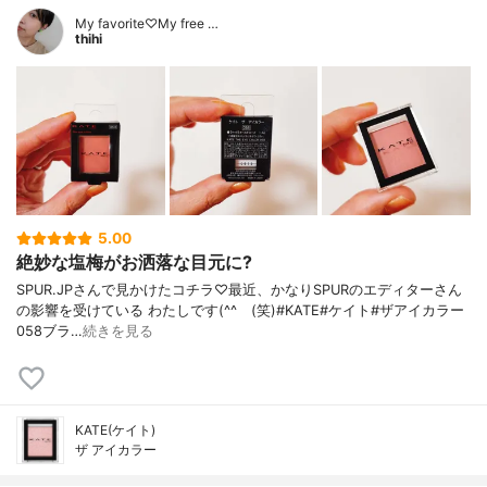
My favorite♡My free …
thihi
5.00
絶妙な塩梅がお洒落な目元に?
SPUR.JPさんで見かけたコチラ♡最近、かなりSPURのエディターさん
の影響を受けている わたしです(^^ゞ(笑)#KATE#ケイト#ザアイカラー
058ブラ…
続きを見る
KATE(ケイト)
ザ アイカラー