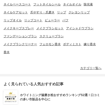
ネイルベースコート
フットネイルシール
ネイルオイル
除光液
ネイルケアセット
爪やすり・爪磨き
リップ
クレヨンリップ
リップオイル
リップコート
ビューラー
パフ
メイクキープスプレー
メイクブラシセット
アイシャドウブラシ
ファンデーションブラシ
スクリューブラシ
メイクブラシクリーナー
フェロモン香水
ボディミスト
練り香水
香水
カテゴリ一覧へ
よく見られている人気おすすめ記事
ホワイトニング歯磨き粉おすすめランキング52選！口コミ
の多い市販品を中心に