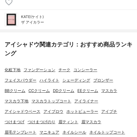
KATE(ケイト)
ザ アイカラー
アイシャドウ関連カテゴリ：おすすめ商品ランキ
ング
化粧下地
ファンデーション
チーク
コンシーラー
フェイスパウダー
ハイライト
シェーディング
ブロンザー
BBクリーム
CCクリーム
DDクリーム
EEクリーム
マスカラ
マスカラ下地
マスカラトップコート
アイライナー
アイシャドウベース
アイブロウ
ホットビューラー
アイプチ
つけまつげ
つけまつげのり
眉ティント
眉マスカラ
眉毛テンプレート
マニキュア
ネイルシール
ネイルトップコート