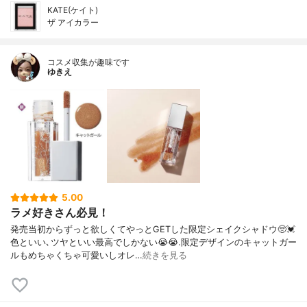
KATE(ケイト)
ザ アイカラー
コスメ収集が趣味です
ゆきえ
5.00
ラメ好きさん必見！
発売当初からずっと欲しくてやっとGETした限定シェイクシャドウ🥺💓
色といい､ツヤといい最高でしかない😭😭.限定デザインのキャットガー
ルもめちゃくちゃ可愛いしオレ…
続きを見る