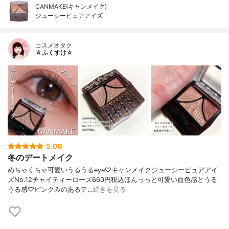
CANMAKE(キャンメイク)
ジューシーピュアアイズ
コスメオタク
☆ふくすけ☆
5.00
冬のデートメイク
めちゃくちゃ可愛いうるうるeye♡キャンメイクジューシーピュアアイ
ズNo.12チャイティーローズ660円税込ほんっっと可愛い血色感とうる
うる感♡ピンクみのあるテ…
続きを見る