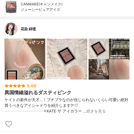
CANMAKE(キャンメイク)
ジューシーピュアアイズ
花染 緋毬
5.00
異国情緒溢れるダスティピンク
ケイトの新作が天才…！プチプラなのが信じられないくらい可愛い絶対
買うべきなアイシャドウを紹介します🏹🤍
┈┈┈┈┈┈┈┈┈┈⚪︎KATE ザ アイカラー …
続きを見る