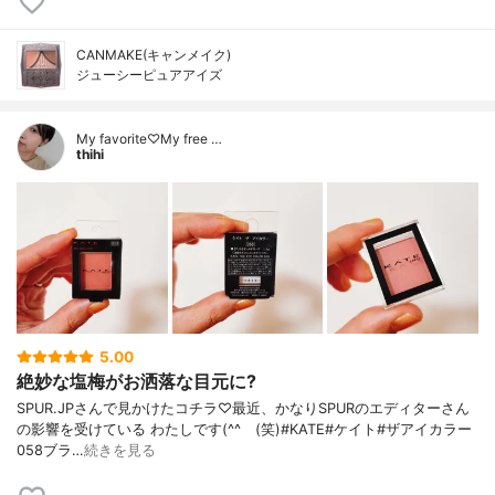
CANMAKE(キャンメイク)
ジューシーピュアアイズ
My favorite♡My free …
thihi
5.00
絶妙な塩梅がお洒落な目元に?
SPUR.JPさんで見かけたコチラ♡最近、かなりSPURのエディターさん
の影響を受けている わたしです(^^ゞ(笑)#KATE#ケイト#ザアイカラー
058ブラ…
続きを見る