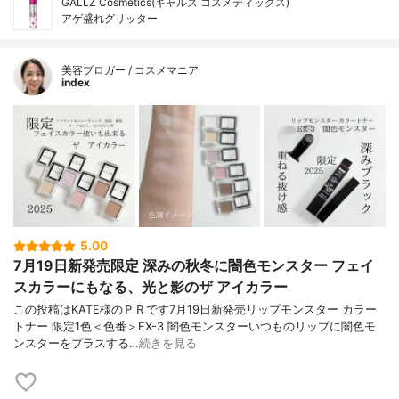
GALLZ Cosmetics(ギャルズ コスメティックス)
アゲ盛れグリッター
美容ブロガー / コスメマニア
index
5.00
7月19日新発売限定 深みの秋冬に闇色モンスター フェイ
スカラーにもなる、光と影のザ アイカラー
この投稿はKATE様のＰＲです7月19日新発売リップモンスター カラー
トナー 限定1色＜色番＞EX-3 闇色モンスターいつものリップに闇色モ
ンスターをプラスする…
続きを見る