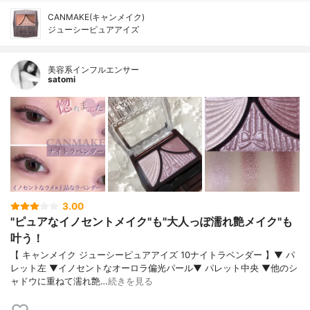
CANMAKE(キャンメイク)
ジューシーピュアアイズ
美容系インフルエンサー
satomi
3.00
"ピュアなイノセントメイク"も"大人っぽ濡れ艶メイク"も
叶う！
【 キャンメイク ジューシーピュアアイズ 10ナイトラベンダー 】▼ パ
レット左 ▼イノセントなオーロラ偏光パール▼ パレット中央 ▼他のシ
ャドウに重ねて濡れ艶…
続きを見る