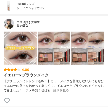
Fujiko(フジコ)
シェイクシャドウ SV
コスメ好き大学生
みぃぽな
4.00
イエロー×ブラウンメイク
【ナチュラルにトレンドをIN！】カラーメイクを普段しない人にもぜひ
イエローの良さをわかって欲しくて、イエローとブラウンのメイクをし
てみました！！ラメを無くせばも…
続きを見る