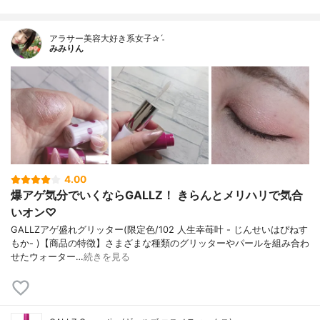
アラサー美容大好き系女子✰ˊ˗
みみりん
4.00
爆アゲ気分でいくならGALLZ！ きらんとメリハリで気合
いオン♡
GALLZアゲ盛れグリッター(限定色/102 人生幸苺叶 - じんせいはぴねす
もか- )【商品の特徴】さまざまな種類のグリッターやパールを組み合わ
せたウォーター…
続きを見る