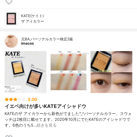
KATE(ケイト)
ザ アイカラー
元BA,パーソナルカラー検定2級
imacos
3.00
イエベ向けが多いKATEアイシャドウ
KATEのザ アイカラーから新色がでました^_^パーソナルカラー、スウォ
ッチは2枚目に載せてます。2020年10月にでたKATEのアイシャドウで
す。6色のうち5…
続きを見る