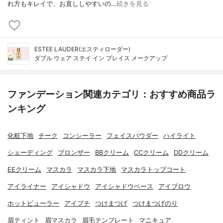
れ方もキレイで、お直ししやすいの…
続きを見る
ESTEE LAUDER(エスティローダー)
ダブル ウェア ステイ イン プレイス メークアップ
ファンデーション関連カテゴリ：おすすめ商品ラ
ンキング
化粧下地
チーク
コンシーラー
フェイスパウダー
ハイライト
シェーディング
ブロンザー
BBクリーム
CCクリーム
DDクリーム
EEクリーム
マスカラ
マスカラ下地
マスカラトップコート
アイライナー
アイシャドウ
アイシャドウベース
アイブロウ
ホットビューラー
アイプチ
つけまつげ
つけまつげのり
眉ティント
眉マスカラ
眉毛テンプレート
マニキュア