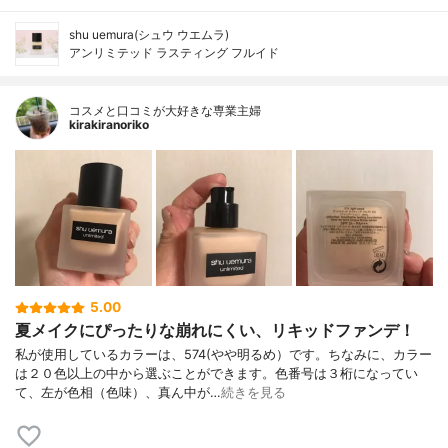
shu uemura(シュウ ウエムラ)
アンリミテッド ラスティング フルイド
コスメと口コミが大好きな専業主婦
kirakiranoriko
5.00
夏メイクにぴったりな崩れにくい、リキッドファンデ！
私が使用しているカラーは、574(やや明るめ）です。ちなみに、カラー
は２０色以上の中から選ぶことができます。色番号は３桁になってい
て、左が色相（色味）、真ん中が…
続きを見る