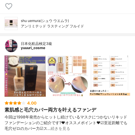
shu uemura(シュウ ウエムラ)
アンリミテッド ラスティング フルイド
日本化粧品検定3級
yuuuri_cosme
4.00
素肌感と毛穴カバー両方を叶えるファンデ
今回は1998年発売からヒットし続けているマスクにつかないリキッド
ファンデーションのご紹介です?❤︎オススメポイント❤︎☑︎至近距離でも
毛穴ゼロのカバー力☑︎ス…
続きを見る