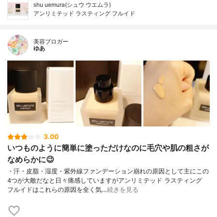
shu uemura(シュウ ウエムラ)
アンリミテッド ラスティング フルイド
美容ブロガー
ゆあ
3.00
いつものように簡単に塗っただけなのに毛穴や肌の粗さが
なめらかに😉
・汗・皮脂・湿度・紫外線ファンデーション崩れの原因として主にこの
4つが大敵だなと日々痛感していますがアンリミテッド ラスティング
フルイドはこれらの原因を全く気…
続きを見る