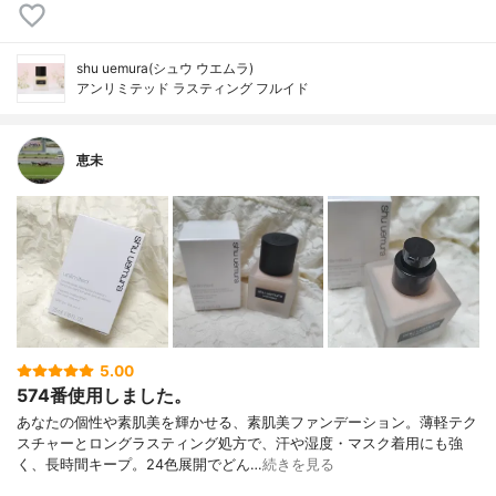
shu uemura(シュウ ウエムラ)
アンリミテッド ラスティング フルイド
恵未
5.00
574番使用しました。
あなたの個性や素肌美を輝かせる、素肌美ファンデーション。薄軽テク
スチャーとロングラスティング処方で、汗や湿度・マスク着用にも強
く、長時間キープ。24色展開でどん…
続きを見る