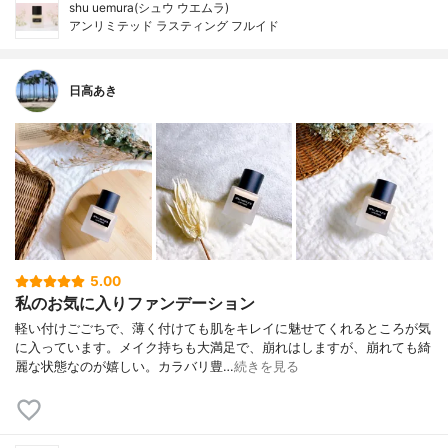
shu uemura(シュウ ウエムラ)
アンリミテッド ラスティング フルイド
日高あき
5.00
私のお気に入りファンデーション
軽い付けごごちで、薄く付けても肌をキレイに魅せてくれるところが気
に入っています。メイク持ちも大満足で、崩れはしますが、崩れても綺
麗な状態なのが嬉しい。カラバリ豊…
続きを見る