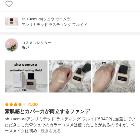
shu uemura(シュウ ウエムラ)
アンリミテッド ラスティング フルイド
コスメコレクター
もい
4.00
素肌感とカバー力が両立するファンデ
shu uemuraアンリミテッド ラスティング フルイド594CPに当選してい
ただきました♡シュウのカラーコスメは使ったことがあるのですが、ベ
ースメイクは初め…
続きを見る