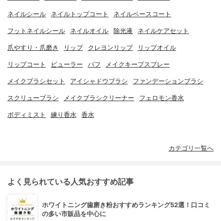
ネイルシール
ネイルトップコート
ネイルベースコート
フットネイルシール
ネイルオイル
除光液
ネイルケアセット
爪やすり・爪磨き
リップ
クレヨンリップ
リップオイル
リップコート
ビューラー
パフ
メイクキープスプレー
メイクブラシセット
アイシャドウブラシ
ファンデーションブラシ
スクリューブラシ
メイクブラシクリーナー
フェロモン香水
ボディミスト
練り香水
香水
カテゴリ一覧へ
よく見られている人気おすすめ記事
ホワイトニング歯磨き粉おすすめランキング52選！口コミ
の多い市販品を中心に