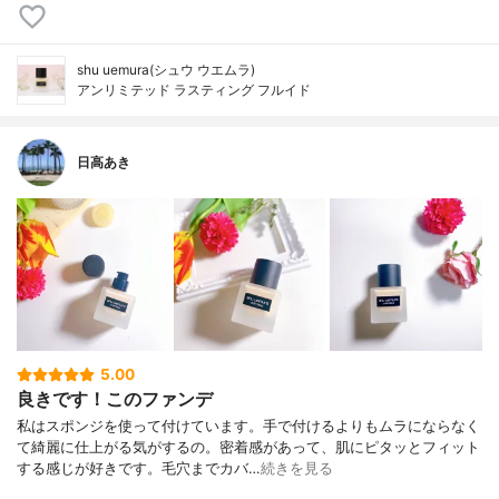
shu uemura(シュウ ウエムラ)
アンリミテッド ラスティング フルイド
日高あき
5.00
良きです！このファンデ
私はスポンジを使って付けています。手で付けるよりもムラにならなく
て綺麗に仕上がる気がするの。密着感があって、肌にピタッとフィット
する感じが好きです。毛穴までカバ…
続きを見る