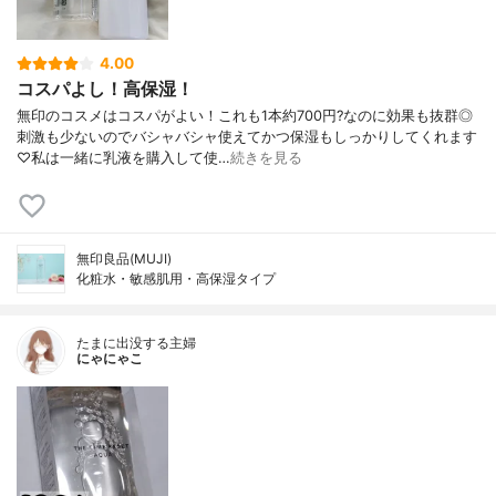
4.00
コスパよし！高保湿！
無印のコスメはコスパがよい！これも1本約700円?なのに効果も抜群◎
刺激も少ないのでバシャバシャ使えてかつ保湿もしっかりしてくれます
♡私は一緒に乳液を購入して使…
続きを見る
無印良品(MUJI)
化粧水・敏感肌用・高保湿タイプ
たまに出没する主婦
にゃにゃこ