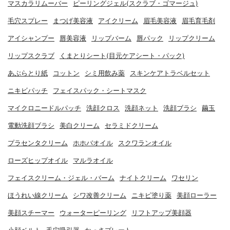
マスカラリムーバー
ピーリングジェル(スクラブ・ゴマージュ)
毛穴スプレー
まつげ美容液
アイクリーム
眉毛美容液
眉毛育毛剤
アイシャンプー
唇美容液
リップバーム
唇パック
リップクリーム
リップスクラブ
くまとりシート(目元ケアシート・パック)
あぶらとり紙
コットン
シミ用飲み薬
スキンケアトラベルセット
ニキビパッチ
フェイスパック・シートマスク
マイクロニードルパッチ
洗顔クロス
洗顔ネット
洗顔ブラシ
繭玉
電動洗顔ブラシ
美白クリーム
セラミドクリーム
プラセンタクリーム
ホホバオイル
スクワランオイル
ローズヒップオイル
マルラオイル
フェイスクリーム・ジェル・バーム
ナイトクリーム
ワセリン
ほうれい線クリーム
シワ改善クリーム
ニキビ塗り薬
美顔ローラー
美顔スチーマー
ウォーターピーリング
リフトアップ美顔器