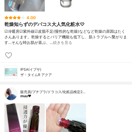
4.00
乾燥知らずのデパコス大人気化粧水♡
☑︎冷暖房☑︎紫外線☑︎皮脂不足(慢性的な乾燥)などなど乾燥の原因はたく
さんあります。乾燥するとバリア機能も低下し、肌トラブルへ繋がりま
す…そんな時お肌が喜ぶ、…
続きを見る
IPSA(イプサ)
ザ・タイムR アクア
販売員/プチプラ/ドラコス/化粧品検定2…
muu❤︎