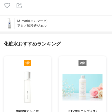
M-mark(エムマーク)
アミノ酸浸透ジェル
化粧水おすすめランキング
1位
2位
ORBIS(オルビス)
ETVOS(エトヴォス)