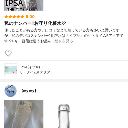
5.00
私のナンバー1お守り化粧水♡
使ったことがある方や、口コミなどで知っている方も多いと思います
が、私のデパコスナンバー1化粧水は「イプサ」のザ・タイムRアクアで
す??‍♀️今、普段は違うお品を…
続きを見る
IPSA(イプサ)
ザ・タイムR アクア
【my my】