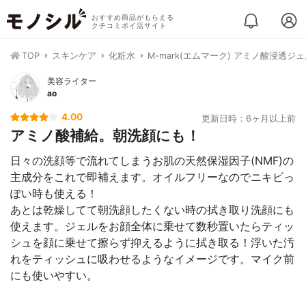
おすすめ商品がもらえる
クチコミポイ活サイト
TOP
スキンケア
化粧水
M-mark(エムマーク) アミノ酸浸透ジ
美容ライター
ao
4.00
更新日時：6ヶ月以上前
アミノ酸補給。朝洗顔にも！
日々の洗顔等で流れてしまうお肌の天然保湿因子(NMF)の
主成分をこれで即補えます。オイルフリーなのでニキビっ
ぽい時も使える！
あとは乾燥してて朝洗顔したくない時の拭き取り洗顔にも
使えます。ジェルをお顔全体に乗せて数秒置いたらティッ
シュを顔に乗せて擦らず抑えるように拭き取る！浮いた汚
れをティッシュに吸わせるようなイメージです。マイク前
にも使いやすい。