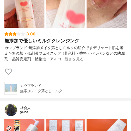
3.00
無添加で優しいミルククレンジング
カウブランド 無添加メイク落としミルクの紹介ですデリケート肌を考
えた無添加・低刺激フェイスケア (着色料・香料・パラベンなどの防腐
剤・品質安定剤・鉱物油・アルコ…
続きを見る
カウブランド
無添加メイク落としミルク
社会人
yuna