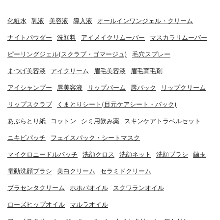
化粧水
乳液
美容液
導入液
オールインワンジェル・クリーム
ナイトパウダー
洗顔料
アイメイクリムーバー
マスカラリムーバー
ピーリングジェル(スクラブ・ゴマージュ)
毛穴スプレー
まつげ美容液
アイクリーム
眉毛美容液
眉毛育毛剤
アイシャンプー
唇美容液
リップバーム
唇パック
リップクリーム
リップスクラブ
くまとりシート(目元ケアシート・パック)
あぶらとり紙
コットン
シミ用飲み薬
スキンケアトラベルセット
ニキビパッチ
フェイスパック・シートマスク
マイクロニードルパッチ
洗顔クロス
洗顔ネット
洗顔ブラシ
繭玉
電動洗顔ブラシ
美白クリーム
セラミドクリーム
プラセンタクリーム
ホホバオイル
スクワランオイル
ローズヒップオイル
マルラオイル