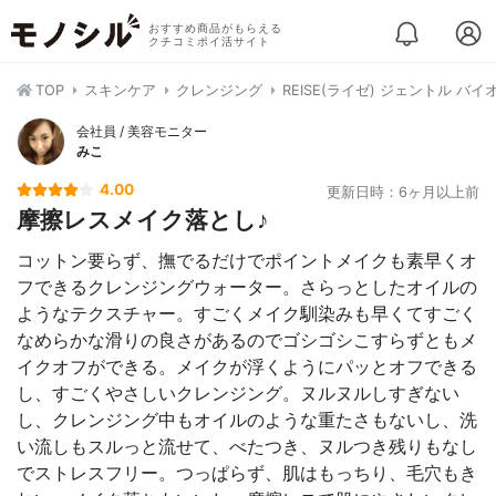
おすすめ商品がもらえる
クチコミポイ活サイト
TOP
スキンケア
クレンジング
REISE(ライゼ) ジェントル バ
会社員 / 美容モニター
みこ
4.00
更新日時：6ヶ月以上前
摩擦レスメイク落とし♪
コットン要らず、撫でるだけでポイントメイクも素早くオ
フできるクレンジングウォーター。さらっとしたオイルの
ようなテクスチャー。すごくメイク馴染みも早くてすごく
なめらかな滑りの良さがあるのでゴシゴシこすらずともメ
イクオフができる。メイクが浮くようにパッとオフできる
し、すごくやさしいクレンジング。ヌルヌルしすぎない
し、クレンジング中もオイルのような重たさもないし、洗
い流しもスルっと流せて、べたつき、ヌルつき残りもなし
でストレスフリー。つっぱらず、肌はもっちり、毛穴もき