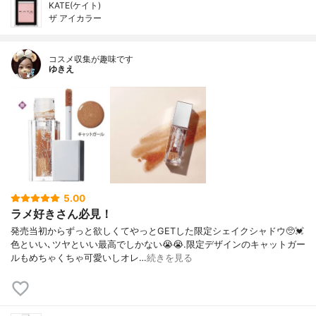
KATE(ケイト)
ザ アイカラー
コスメ収集が趣味です
ゆきえ
5.00
ラメ好きさん必見！
発売当初からずっと欲しくてやっとGETした限定シェイクシャドウ🥺💓
色といい､ツヤといい最高でしかない😭😭.限定デザインのキャットガー
ルもめちゃくちゃ可愛いしオレ…
続きを見る