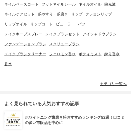
ネイルベースコート
フットネイルシール
ネイルオイル
除光液
ネイルケアセット
爪やすり・爪磨き
リップ
クレヨンリップ
リップオイル
リップコート
ビューラー
パフ
メイクキープスプレー
メイクブラシセット
アイシャドウブラシ
ファンデーションブラシ
スクリューブラシ
メイクブラシクリーナー
フェロモン香水
ボディミスト
練り香水
香水
カテゴリ一覧へ
よく見られている人気おすすめ記事
ホワイトニング歯磨き粉おすすめランキング52選！口コミ
の多い市販品を中心に