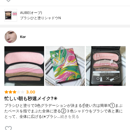
AUBE(オーブ)
ブラシひと塗りシャドウN
Kor
3.00
忙しい朝も秒速メイク?️✴️
ブラシひと塗りで3色グラデーションが決まる☝️使い方は簡単‼️①まぶ
たベースを指でまぶた全体に塗る②３色シャドウをブラシで表と裏に
とって、全体に広げる(※ブラシ…
続きを見る