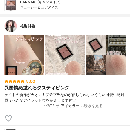
CANMAKE(キャンメイク)
ジューシーピュアアイズ
花染 緋毬
5.00
異国情緒溢れるダスティピンク
ケイトの新作が天才…！プチプラなのが信じられないくらい可愛い絶対
買うべきなアイシャドウを紹介します🏹🤍
┈┈┈┈┈┈┈┈┈┈⚪︎KATE ザ アイカラー …
続きを見る