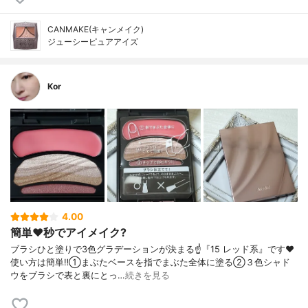
CANMAKE(キャンメイク)
ジューシーピュアアイズ
Kor
4.00
簡単❤️秒でアイメイク?
ブラシひと塗りで3色グラデーションが決まる☝️『15 レッド系』です❤️
使い方は簡単‼️①まぶたベースを指でまぶた全体に塗る②３色シャド
ウをブラシで表と裏にとっ…
続きを見る