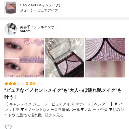
CANMAKE(キャンメイク)
ジューシーピュアアイズ
美容系インフルエンサー
satomi
3.00
"ピュアなイノセントメイク"も"大人っぽ濡れ艶メイク"も
叶う！
【 キャンメイク ジューシーピュアアイズ 10ナイトラベンダー 】▼ パ
レット左 ▼イノセントなオーロラ偏光パール▼ パレット中央 ▼他のシ
ャドウに重ねて濡れ艶…
続きを見る