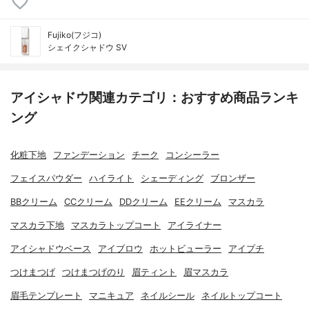
Fujiko(フジコ)
シェイクシャドウ SV
アイシャドウ関連カテゴリ：おすすめ商品ランキ
ング
化粧下地
ファンデーション
チーク
コンシーラー
フェイスパウダー
ハイライト
シェーディング
ブロンザー
BBクリーム
CCクリーム
DDクリーム
EEクリーム
マスカラ
マスカラ下地
マスカラトップコート
アイライナー
アイシャドウベース
アイブロウ
ホットビューラー
アイプチ
つけまつげ
つけまつげのり
眉ティント
眉マスカラ
眉毛テンプレート
マニキュア
ネイルシール
ネイルトップコート