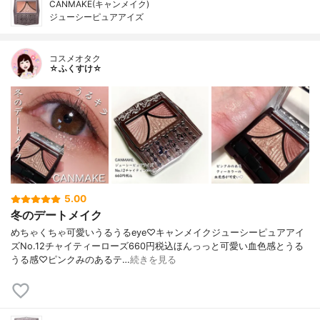
CANMAKE(キャンメイク)
ジューシーピュアアイズ
コスメオタク
☆ふくすけ☆
5.00
冬のデートメイク
めちゃくちゃ可愛いうるうるeye♡キャンメイクジューシーピュアアイ
ズNo.12チャイティーローズ660円税込ほんっっと可愛い血色感とうる
うる感♡ピンクみのあるテ…
続きを見る