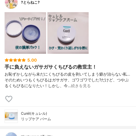
?とらねこ?
5.00
手に負えないガサガサくちびるの救世主！
お恥ずかしながら未だにくちびるの皮を剥いてしまう癖が治らない私…
そのためいつもくちびるはガサガサ、ゴワゴワでした?だけど、つやぷ
るくちびるになりたい！しかし、今…
続きを見る
Curél(キュレル)
リップケア バーム