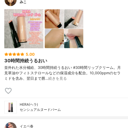
みこ
5.00
30時間持続うるおい
並外れた水分補給、30時間持続うるおい #30時間リップクリーム。月
見草油やフィトステロールなどの保湿成分を配合。10,000ppmのセラ
ミドを含み、翌日まで唇…
続きを見る
HERA(ヘラ)
センシュアルヌードバーム
イエベ春