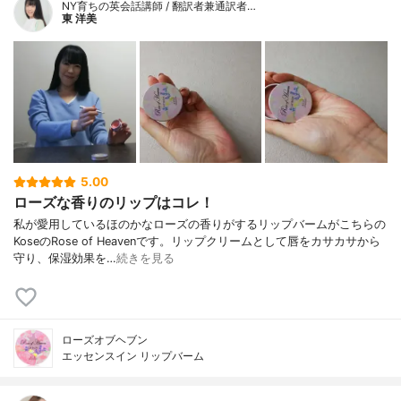
NY育ちの英会話講師 / 翻訳者兼通訳者…
東 洋美
5.00
ローズな香りのリップはコレ！
私が愛用しているほのかなローズの香りがするリップバームがこちらの
KoseのRose of Heavenです。リップクリームとして唇をカサカサから
守り、保湿効果を…
続きを見る
ローズオブヘブン
エッセンスイン リップバーム