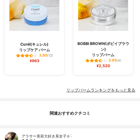
BOBBI BROWN(ボビイブラウ
Curél(キュレル)
ン)
リップケア バーム
リップバーム
3.95
(12)
3.95
¥963
(4)
¥2,520
リップバームランキングをもっと見る
関連おすすめクチコミ
アラサー美容大好き系女子✰ˊ˗