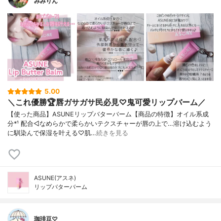
みみりん
5.00
＼これ優勝🏆唇ガサガサ民必見♡鬼可愛リップバーム／
【使った商品】ASUNEリップバターバーム【商品の特徴】オイル系成
分*¹ 配合◁なめらかで柔らかいテクスチャーが唇の上で…溶け込むよう
に馴染んで保湿を叶える♡肌…
続きを見る
ASUNE(アスネ)
リップバターバーム
珈琲豆♡