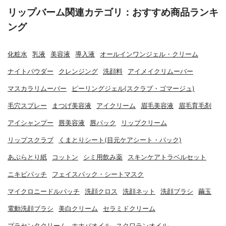
リップバーム関連カテゴリ：おすすめ商品ランキ
ング
化粧水
乳液
美容液
導入液
オールインワンジェル・クリーム
ナイトパウダー
クレンジング
洗顔料
アイメイクリムーバー
マスカラリムーバー
ピーリングジェル(スクラブ・ゴマージュ)
毛穴スプレー
まつげ美容液
アイクリーム
眉毛美容液
眉毛育毛剤
アイシャンプー
唇美容液
唇パック
リップクリーム
リップスクラブ
くまとりシート(目元ケアシート・パック)
あぶらとり紙
コットン
シミ用飲み薬
スキンケアトラベルセット
ニキビパッチ
フェイスパック・シートマスク
マイクロニードルパッチ
洗顔クロス
洗顔ネット
洗顔ブラシ
繭玉
電動洗顔ブラシ
美白クリーム
セラミドクリーム
プラセンタクリーム
ホホバオイル
スクワランオイル