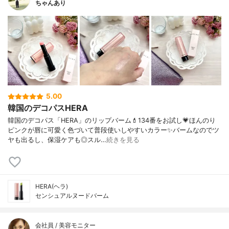
ちゃんあり
5.00
韓国のデコパスHERA
韓国のデコパス「HERA」のリップバーム💄134番をお試し💗ほんのり
ピンクが唇に可愛く色づいて普段使いしやすいカラー✨バームなのでツ
ヤも出るし、保湿ケアも◎スル…
続きを見る
HERA(ヘラ)
センシュアルヌードバーム
会社員 / 美容モニター