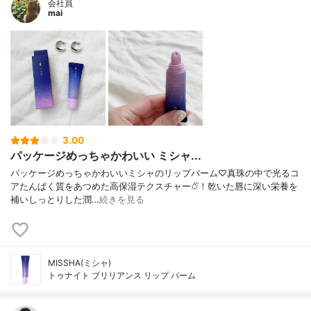
会社員
mai
3.00
パッケージめっちゃかわいい ミシャ...
パッケージめっちゃかわいいミシャのリップバーム♡真珠の中で光るコ
アたんぱく質をあつめた高保湿テクスチャー✩⃛！乾いた唇に深い栄養を
補いしっとりした潤…
続きを見る
MISSHA(ミシャ)
トゥナイト ブリリアンス リップ バーム