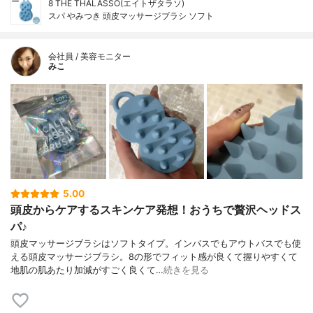
8 THE THALASSO(エイトザタラソ)
スパ やみつき 頭皮マッサージブラシ ソフト
会社員 / 美容モニター
みこ
5.00
頭皮からケアするスキンケア発想！おうちで贅沢ヘッドス
パ♪
頭皮マッサージブラシはソフトタイプ。インバスでもアウトバスでも使
える頭皮マッサージブラシ。8の形でフィット感が良くて握りやすくて
地肌の肌あたり加減がすごく良くて…
続きを見る