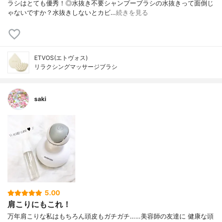
ラシはとても優秀！◎水抜き不要シャンプーブラシの水抜きって面倒じ
ゃないですか？水抜きしないとカビ…
続きを見る
ETVOS(エトヴォス)
リラクシングマッサージブラシ
saki
5.00
肩こりにもこれ！
万年肩こりな私はもちろん頭皮もガチガチ…… 美容師の友達に 健康な頭