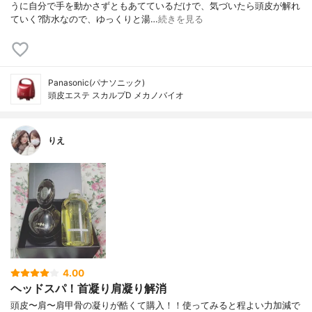
うに自分で手を動かさずともあてているだけで、気づいたら頭皮が解れ
ていく?防水なので、ゆっくりと湯…
続きを見る
Panasonic(パナソニック)
頭皮エステ スカルプD メカノバイオ
りえ
4.00
ヘッドスパ！首凝り肩凝り解消
頭皮〜肩〜肩甲骨の凝りが酷くて購入！！使ってみると程よい力加減で