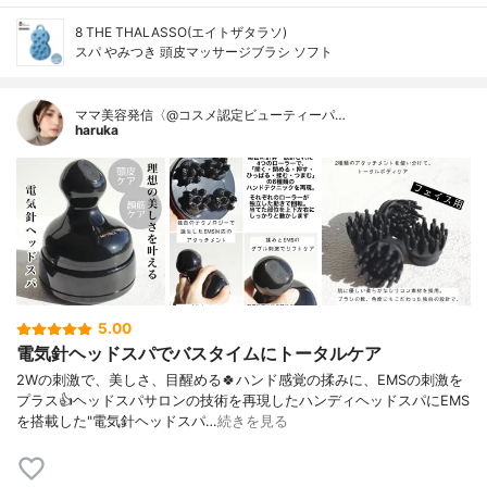
8 THE THALASSO(エイトザタラソ)
スパ やみつき 頭皮マッサージブラシ ソフト
ママ美容発信〈@コスメ認定ビューティーパ…
haruka
5.00
電気針ヘッドスパでバスタイムにトータルケア
2Wの刺激で、美しさ、目醒める🍀ハンド感覚の揉みに、EMSの刺激を
プラス👍ヘッドスパサロンの技術を再現したハンディヘッドスパにEMS
を搭載した"電気針ヘッドスパ…
続きを見る