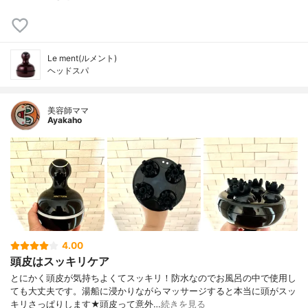
Le ment(ルメント)
ヘッドスパ
美容師ママ
Ayakaho
4.00
頭皮はスッキリケア
とにかく頭皮が気持ちよくてスッキリ！防水なのでお風呂の中で使用し
ても大丈夫です。湯船に浸かりながらマッサージすると本当に頭がスッ
キリさっぱりします★頭皮って意外…
続きを見る