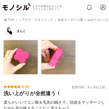
おすすめ商品がもらえる
クチコミポイ活サイト
TOP
ヘアケア・スタイリング
頭皮マッサージ器
uka(ウカ) 
きんぐ
5.00
更新日時：6ヶ月以上前
洗い上がりが全然違う！
柔らかいシリコン製＆毛先の細さで、頭皮をマッサージし
ながら毛が絡まることなく洗えちゃう。