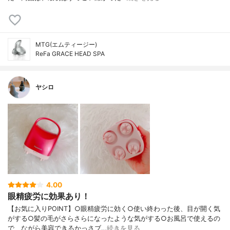
MTG(エムティージー)
ReFa GRACE HEAD SPA
ヤシロ
4.00
眼精疲労に効果あり！
【お気に入りPOINT】○眼精疲労に効く○使い終わった後、目が開く気
がする○髪の毛がさらさらになったような気がする○お風呂で使えるの
で、ながら美容できるかっさブ…
続きを見る