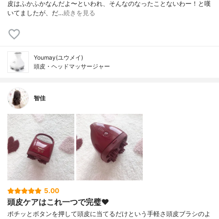
皮はふかふかなんだよ〜 といわれ、そんなのなったことないわー！ と嘆
いてましたが、 だ…
続きを見る
Youmay(ユウメイ)
頭皮・ヘッドマッサージャー
智佳
5.00
頭皮ケアはこれ一つで完璧❤️
ポチッとボタンを押して頭皮に当てるだけという手軽さ頭皮ブラシのよ