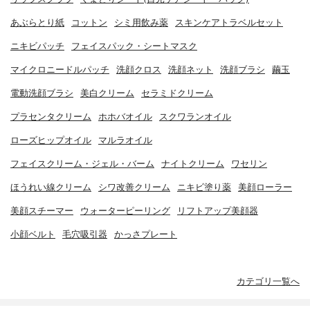
あぶらとり紙
コットン
シミ用飲み薬
スキンケアトラベルセット
ニキビパッチ
フェイスパック・シートマスク
マイクロニードルパッチ
洗顔クロス
洗顔ネット
洗顔ブラシ
繭玉
電動洗顔ブラシ
美白クリーム
セラミドクリーム
プラセンタクリーム
ホホバオイル
スクワランオイル
ローズヒップオイル
マルラオイル
フェイスクリーム・ジェル・バーム
ナイトクリーム
ワセリン
ほうれい線クリーム
シワ改善クリーム
ニキビ塗り薬
美顔ローラー
美顔スチーマー
ウォーターピーリング
リフトアップ美顔器
小顔ベルト
毛穴吸引器
かっさプレート
カテゴリ一覧へ