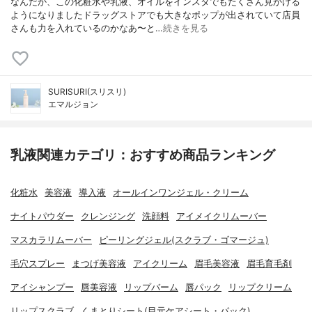
なんだか、この化粧水や乳液、オイルをインスタでもたくさん見かける
ようになりましたドラッグストアでも大きなポップが出されていて店員
さんも力を入れているのかなあ〜と…
続きを見る
SURISURI(スリスリ)
エマルジョン
乳液関連カテゴリ：おすすめ商品ランキング
化粧水
美容液
導入液
オールインワンジェル・クリーム
ナイトパウダー
クレンジング
洗顔料
アイメイクリムーバー
マスカラリムーバー
ピーリングジェル(スクラブ・ゴマージュ)
毛穴スプレー
まつげ美容液
アイクリーム
眉毛美容液
眉毛育毛剤
アイシャンプー
唇美容液
リップバーム
唇パック
リップクリーム
リップスクラブ
くまとりシート(目元ケアシート・パック)