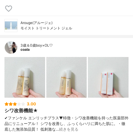
Arouge(アルージェ)
モイスト トリートメント ジェル
3歳＆0歳boy×OL🤍
coala
3.00
シワ改善機能★
✔︎ファンケル エンリッチプラス▼特徴・シワ改善機能を持った医薬部外
品にリニューアル！ シワを改善し、ふっくらハリに満ちた肌に。・徹
底した無添加品質！ 低刺激な…
続きを見る