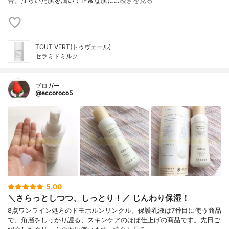
合。揺らいだ肌を潤いで正常な肌に…
続きを見る
TOUT VERT(トゥヴェール)
セラミドミルク
ブロガー
@eccoroco5
5.00
＼さらっとしつつ、しっとり！／ じんわり保湿！
8点ワンライン処方のドモホルンリンクル。保護乳液は7番目に使う商品
で、角層をしっかり護る、スキンケアのほぼ仕上げの商品です。先日ご