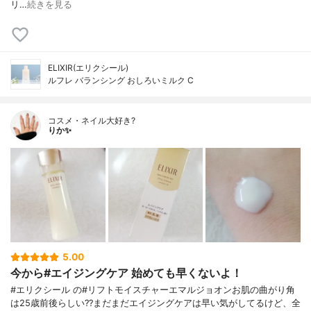
リ…
続きを見る
ELIXIR(エリクシール)
ルフレ バランシング おしろいミルク C
コスメ・ネイル大好き?
りか✨
5.00
今から#エイジングケア 始めても早くないよ！
#エリクシール の#リフトモイスチャーエマルジョオンお肌の曲がり角
は25歳前後らしい??まだまだエイジングケアは早い気がしてるけど、全