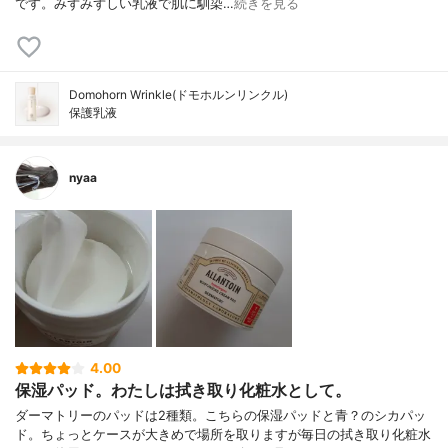
です。みずみずしい乳液で肌に馴染…
続きを見る
Domohorn Wrinkle(ドモホルンリンクル)
保護乳液
nyaa
4.00
保湿パッド。わたしは拭き取り化粧水として。
ダーマトリーのパッドは2種類。こちらの保湿パッドと青？のシカパッ
ド。ちょっとケースが大きめで場所を取りますが毎日の拭き取り化粧水