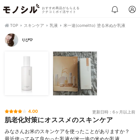
おすすめ商品がもらえる
クチコミポイ活サイト
TOP
スキンケア
乳液
米一途(comeitto) 塗る米ぬか乳液
りぴ♡
4.00
更新日時：6ヶ月以上前
肌老化対策にオススメのスキンケア
みなさんお米のスキンケアを使ったことがありますか？
最近使ってみて良かった乳液が米一途の米ぬか乳液。