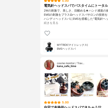
5.00
電気針ヘッドスパでバスタイムにトータル
2Wの刺激で、美しさ、目醒める🍀ハンド感覚の
EMSの刺激をプラス👍ヘッドスパサロンの技術
ハンディヘッドスパにEMSを搭載した"電気針ヘ
続きを見る
MYTREX(マイトレックス)
EMSヘッドスパ
cosme monitor / Trav…
kana_cafe_time
5.00
自宅で本格的ヘッドスパできちゃう♡