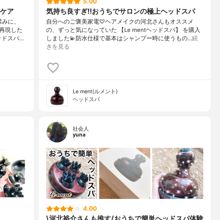
5.00
ケア
気持ち良すぎ‼︎おうちでサロンの極上ヘッドスパ
揉みに、
自分へのご褒美家電♡ヘアメイクの河北さんもオススメ
を再現した
の、ずっと気になっていた 【Le mentヘッドスパ】 を購入
ッドスパ…
しました💫防水仕様で基本はシャンプー時に使うもの…
続
きを見る
Le ment(ルメント)
ヘッドスパ
社会人
yuna
4.00
\河北裕介さんも推す/おうちで簡単ヘッドスパ体験