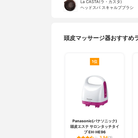
La CASTA(ラ・カスタ)
ヘッドスパ スキャルプブラシ
頭皮マッサージ器おすすめ
1位
Panasonic(パナソニック)
頭皮エステ サロンタッチタイ
プ EH-HE96
3.94
(3)