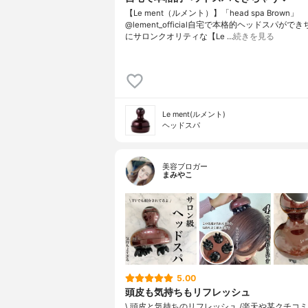
【Le ment（ルメント）】「head spa Brown」
@lement_official自宅で本格的ヘッドスパがで
にサロンクオリティな【Le …
続きを見る
Le ment(ルメント)
ヘッドスパ
美容ブロガー
まみやこ
5.00
頭皮も気持ちもリフレッシュ
\ 頭皮と気持ちのリフレッシュ /⁡楽天や某クチコ