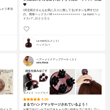
🤎
きちゃう本当
\河北裕介さんもお気に入りに推してる/ボタンを押すだけ
の、簡単ヘッドスパ🌸⭐️⭐️⭐️⭐️⭐️⭐️⭐️⭐️⭐️⭐️⭐️⭐️⭐️⭐️・Le ment ヘッ
ドスパ"…
続きを見る
Le ment(ルメント)
ヘッドスパ
ヘアーメイクアップアーティスト
cos.rioca
5.00
まるでハンドマッサージされているよう！
ミサイトで
お家でサロンケアができちゃう😍✨頭皮ケアに注力してい