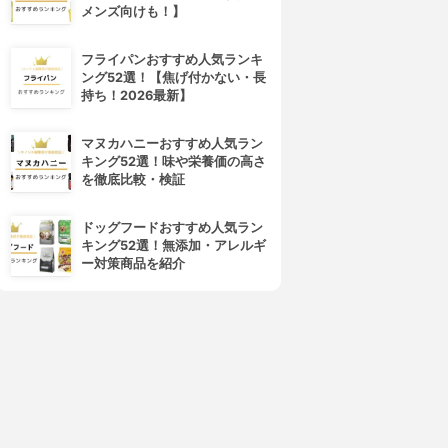
メンズ向けも！】
フライパンおすすめ人気ランキ
ング52選！【焦げ付かない・長
持ち！2026最新】
マヌカハニーおすすめ人気ラン
キング52選！味や栄養価の高さ
を徹底比較・検証
4位
5位
ドッグフードおすすめ人気ラン
キング52選！無添加・アレルギ
ー対策商品を紹介
Panasonic(パナソニック)
MTG(エムティージー)
頭皮エステ スカルプD メカノ
ReFa GRACE HEAD SPA
バイオ
3.83
(13)
¥29,800
3.84
(2)