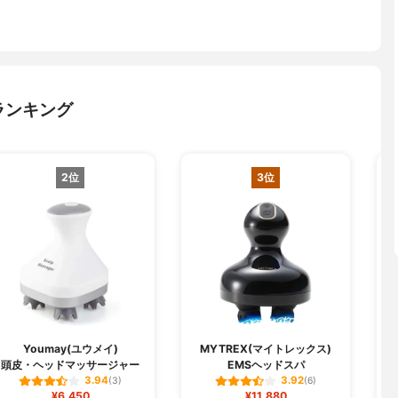
ランキング
2位
3位
Youmay(ユウメイ)
MYTREX(マイトレックス)
頭皮・ヘッドマッサージャー
EMSヘッドスパ
3.94
3.92
(3)
(6)
¥6,450
¥11,880