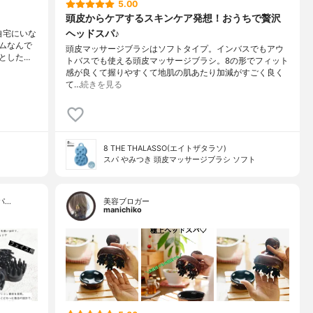
5.00
頭皮からケアするスキンケア発想！おうちで贅沢
ヘッドスパ♪
自宅にいな
ムなんで
頭皮マッサージブラシはソフトタイプ。インバスでもアウ
とした…
トバスでも使える頭皮マッサージブラシ。8の形でフィット
感が良くて握りやすくて地肌の肌あたり加減がすごく良く
て…
続きを見る
8 THE THALASSO(エイトザタラソ)
スパ やみつき 頭皮マッサージブラシ ソフト
パ…
美容ブロガー
manichiko