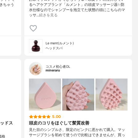
できちゃう
るヘアケアブランド「ルメント」の頭皮マッサージ器✨防
水仕様なのでシャンプーを泡立てた状態の頭にこちらのマ
ッサ…
続きを見る
Le ment(ルメント)
ヘッドスパ
コスメ初心者OL
mineraru
5.00
ッドス
頭皮のコリをほぐして髪質改善
見た目のシンプルさ、限定のピンクに惹かれて購入。マッ
サージブラシを初めて使うので比較はできませんが、買っ
パ価格