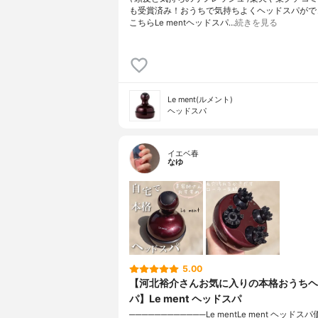
も受賞済み！⁡⁡おうちで気持ちよくヘッドスパが
こちら⁡⁡⁡Le mentヘッドスパ⁡⁡⁡⁡…
続きを見る
Le ment(ルメント)
ヘッドスパ
イエベ春
なゆ
5.00
【河北裕介さんお気に入りの本格おうちヘ
パ】Le ment ヘッドスパ
────────────Le mentLe ment ヘッドス