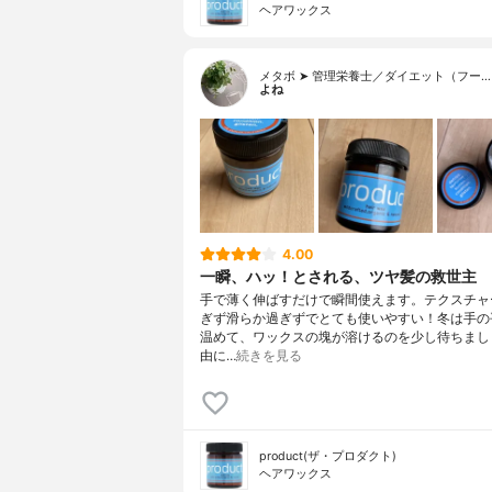
ヘアワックス
メタボ ➤ 管理栄養士／ダイエット（フー…
よね
4.00
一瞬、ハッ！とされる、ツヤ髪の救世主
手で薄く伸ばすだけで瞬間使えます。テクスチャ
ぎず滑らか過ぎずでとても使いやすい！冬は手の
温めて、ワックスの塊が溶けるのを少し待ちまし
由に…
続きを見る
product(ザ・プロダクト)
ヘアワックス