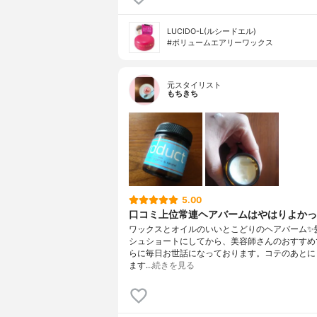
LUCIDO-L(ルシードエル)
#ボリュームエアリーワックス
元スタイリスト
もちきち
5.00
口コミ上位常連ヘアバームはやはりよかっ
ワックスとオイルのいいとこどりのヘアバーム✨
シュショートにしてから、美容師さんのおすすめ
らに毎日お世話になっております。コテのあとに
ます…
続きを見る