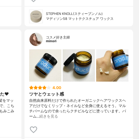
STEPHEN KNOLL(スティーブンノル)
マディソン58 マットテクスチュア ワックス
コスメ好き主婦
minori
4.00
た❤️
ツヤとウェット感
髪をマッ
自然由来原料だけで作られたオーガニックヘアワックスヘ
で、こち
アだけでなくリップ・ネイルなど全身に使えるそう。マル
もみこみ
チバームなので余ったらクチビルなどに塗っています。バ
ーム…
続きを見る