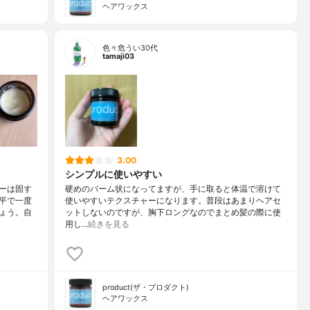
ヘアワックス
色々危うい30代
tamaji03
3.00
シンプルに使いやすい
ーは固す
硬めのバーム状になってますが、手に取ると体温で溶けて
平で一度
使いやすいテクスチャーになります。普段はあまりヘアセ
ょう。自
ットしないのですが、胸下ロングなのでまとめ髪の際に使
用し…
続きを見る
product(ザ・プロダクト)
ヘアワックス