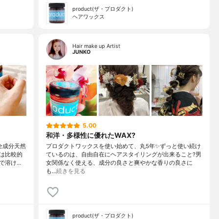
product(ザ・プロダクト)
ヘアワックス
Hair make up Artist
JUNKO
5.00
和洋・多様性に優れたWAX?
全成分天然
プロダクトワックスを使い始めて、丸5年✨ずっと使い続け
は比較的
ているのは、自由自在にヘアスタイリングが出来ること?男
で溶け…
女関係なく使える、成分の良さと爽やかな香りの良さに
も…
続きを見る
product(ザ・プロダクト)