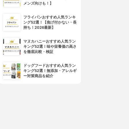
メンズ向けも！】
4位
5位
フライパンおすすめ人気ランキ
ング52選！【焦げ付かない・長
持ち！2026最新】
マヌカハニーおすすめ人気ラン
キング52選！味や栄養価の高さ
を徹底比較・検証
ドッグフードおすすめ人気ラン
キング52選！無添加・アレルギ
LLNA ORGANIC(オルナ オー
H.W.G.(ハウジー)
ー対策商品を紹介
ガニック)
デザイニングバームワックス
ヘアワックス
3.68
(1)
3.68
(2)
¥1,180
¥1,480