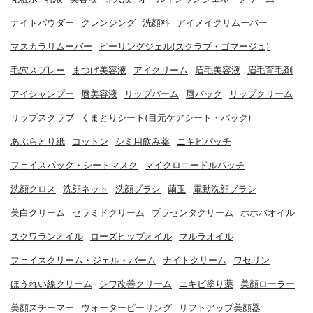
ナイトパウダー
クレンジング
洗顔料
アイメイクリムーバー
マスカラリムーバー
ピーリングジェル(スクラブ・ゴマージュ)
毛穴スプレー
まつげ美容液
アイクリーム
眉毛美容液
眉毛育毛剤
アイシャンプー
唇美容液
リップバーム
唇パック
リップクリーム
リップスクラブ
くまとりシート(目元ケアシート・パック)
あぶらとり紙
コットン
シミ用飲み薬
ニキビパッチ
フェイスパック・シートマスク
マイクロニードルパッチ
洗顔クロス
洗顔ネット
洗顔ブラシ
繭玉
電動洗顔ブラシ
美白クリーム
セラミドクリーム
プラセンタクリーム
ホホバオイル
スクワランオイル
ローズヒップオイル
マルラオイル
フェイスクリーム・ジェル・バーム
ナイトクリーム
ワセリン
ほうれい線クリーム
シワ改善クリーム
ニキビ塗り薬
美顔ローラー
美顔スチーマー
ウォーターピーリング
リフトアップ美顔器