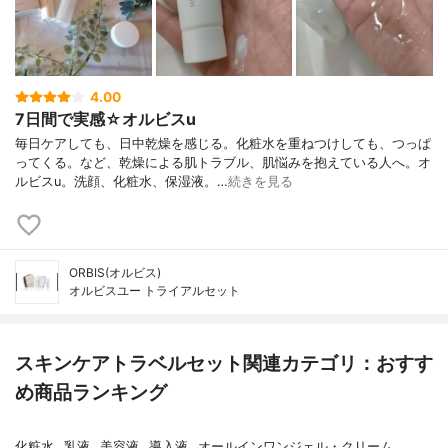
4.00
7日間で実感☆オルビスu
毎日ケアしても、日中乾燥を感じる。化粧水を重ねつけしても、つっぱ
ってくる。など、乾燥による肌トラブル、肌悩みを抱えている人へ。オ
ルビスu。洗顔、化粧水、保湿液。…
続きを見る
ORBIS(オルビス)
オルビスユー トライアルセット
スキンケアトラベルセット関連カテゴリ：おすす
め商品ランキング
化粧水
乳液
美容液
導入液
オールインワンジェル・クリーム