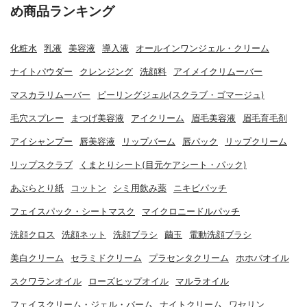
め商品ランキング
化粧水
乳液
美容液
導入液
オールインワンジェル・クリーム
ナイトパウダー
クレンジング
洗顔料
アイメイクリムーバー
マスカラリムーバー
ピーリングジェル(スクラブ・ゴマージュ)
毛穴スプレー
まつげ美容液
アイクリーム
眉毛美容液
眉毛育毛剤
アイシャンプー
唇美容液
リップバーム
唇パック
リップクリーム
リップスクラブ
くまとりシート(目元ケアシート・パック)
あぶらとり紙
コットン
シミ用飲み薬
ニキビパッチ
フェイスパック・シートマスク
マイクロニードルパッチ
洗顔クロス
洗顔ネット
洗顔ブラシ
繭玉
電動洗顔ブラシ
美白クリーム
セラミドクリーム
プラセンタクリーム
ホホバオイル
スクワランオイル
ローズヒップオイル
マルラオイル
フェイスクリーム・ジェル・バーム
ナイトクリーム
ワセリン