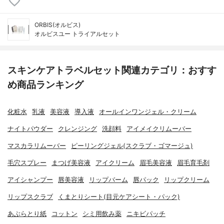
ORBIS(オルビス)
オルビスユー トライアルセット
スキンケアトラベルセット関連カテゴリ：おすす
め商品ランキング
化粧水
乳液
美容液
導入液
オールインワンジェル・クリーム
ナイトパウダー
クレンジング
洗顔料
アイメイクリムーバー
マスカラリムーバー
ピーリングジェル(スクラブ・ゴマージュ)
毛穴スプレー
まつげ美容液
アイクリーム
眉毛美容液
眉毛育毛剤
アイシャンプー
唇美容液
リップバーム
唇パック
リップクリーム
リップスクラブ
くまとりシート(目元ケアシート・パック)
あぶらとり紙
コットン
シミ用飲み薬
ニキビパッチ