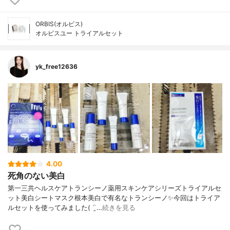
ORBIS(オルビス)
オルビスユー トライアルセット
yk_free12636
4.00
死角のない美白
第一三共ヘルスケアトランシーノ薬用スキンケアシリーズトライアルセ
ット美白シートマスク根本美白で有名なトランシーノ✨今回はトライア
ルセットを使ってみました( ¨̮…
続きを見る