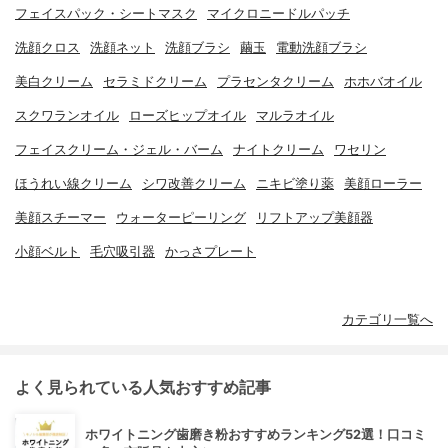
フェイスパック・シートマスク
マイクロニードルパッチ
洗顔クロス
洗顔ネット
洗顔ブラシ
繭玉
電動洗顔ブラシ
美白クリーム
セラミドクリーム
プラセンタクリーム
ホホバオイル
スクワランオイル
ローズヒップオイル
マルラオイル
フェイスクリーム・ジェル・バーム
ナイトクリーム
ワセリン
ほうれい線クリーム
シワ改善クリーム
ニキビ塗り薬
美顔ローラー
美顔スチーマー
ウォーターピーリング
リフトアップ美顔器
小顔ベルト
毛穴吸引器
かっさプレート
カテゴリ一覧へ
よく見られている人気おすすめ記事
ホワイトニング歯磨き粉おすすめランキング52選！口コミ