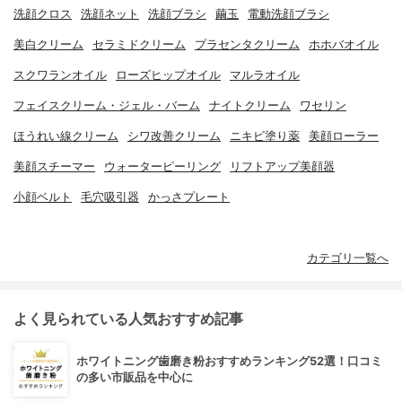
洗顔クロス
洗顔ネット
洗顔ブラシ
繭玉
電動洗顔ブラシ
美白クリーム
セラミドクリーム
プラセンタクリーム
ホホバオイル
スクワランオイル
ローズヒップオイル
マルラオイル
フェイスクリーム・ジェル・バーム
ナイトクリーム
ワセリン
ほうれい線クリーム
シワ改善クリーム
ニキビ塗り薬
美顔ローラー
美顔スチーマー
ウォーターピーリング
リフトアップ美顔器
小顔ベルト
毛穴吸引器
かっさプレート
カテゴリ一覧へ
よく見られている人気おすすめ記事
ホワイトニング歯磨き粉おすすめランキング52選！口コミ
の多い市販品を中心に