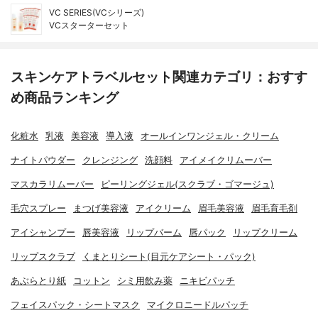
VC SERIES(VCシリーズ)
VCスターターセット
スキンケアトラベルセット関連カテゴリ：おすす
め商品ランキング
化粧水
乳液
美容液
導入液
オールインワンジェル・クリーム
ナイトパウダー
クレンジング
洗顔料
アイメイクリムーバー
マスカラリムーバー
ピーリングジェル(スクラブ・ゴマージュ)
毛穴スプレー
まつげ美容液
アイクリーム
眉毛美容液
眉毛育毛剤
アイシャンプー
唇美容液
リップバーム
唇パック
リップクリーム
リップスクラブ
くまとりシート(目元ケアシート・パック)
あぶらとり紙
コットン
シミ用飲み薬
ニキビパッチ
フェイスパック・シートマスク
マイクロニードルパッチ