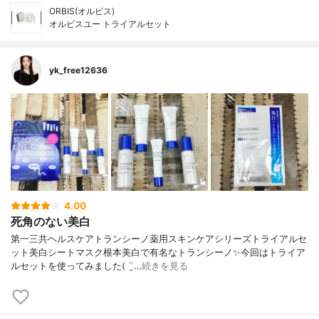
ORBIS(オルビス)
オルビスユー トライアルセット
yk_free12636
4.00
死角のない美白
第一三共ヘルスケアトランシーノ薬用スキンケアシリーズトライアルセ
ット美白シートマスク根本美白で有名なトランシーノ✨今回はトライア
ルセットを使ってみました( ¨̮…
続きを見る