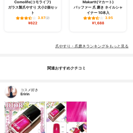
Comolife(コモライフ)
Makartt(マカート)
ガラス製爪やすり 大小2個セッ
バッファー 爪 磨き ネイルシャ
ト
イナー 10本入
3.97
3.95
(2)
¥622
¥1,688
爪やすり・爪磨きランキングをもっと見る
関連おすすめクチコミ
コスメ好き
Eririn