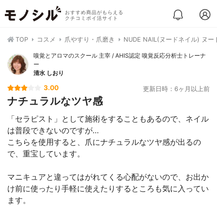
おすすめ商品がもらえる
クチコミポイ活サイト
TOP
コスメ
爪やすり・爪磨き
NUDE NAIL(ヌードネイル) 
嗅覚とアロマのスクール 主宰 / AHIS認定 嗅覚反応分析士トレーナ
ー
清水 しおり
3.00
更新日時：6ヶ月以上前
ナチュラルなツヤ感
「セラピスト」として施術をすることもあるので、ネイル
は普段できないのですが…
こちらを使用すると、爪にナチュラルなツヤ感が出るの
で、重宝しています。
マニキュアと違ってはがれてくる心配がないので、お出か
け前に使ったり手軽に使えたりするところも気に入ってい
ます。