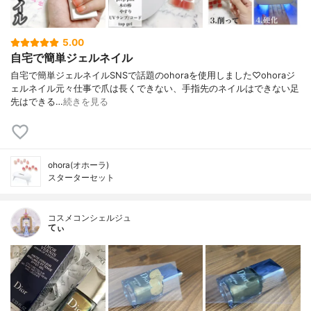
5.00
自宅で簡単ジェルネイル
自宅で簡単ジェルネイルSNSで話題のohoraを使用しました♡⁡⁡⁡ohoraジ
ェルネイル⁡⁡元々仕事で爪は長くできない、手指先のネイルはできない⁡足
先はできる…
続きを見る
ohora(オホーラ)
スターターセット
コスメコンシェルジュ
てぃ