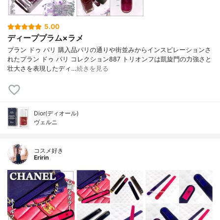
5.00
ディーププラム×ラメ
プラン ドゥ パリ 購入品パリの通りや街並みからインスピレーションさ
れたプラン ドゥ パリ コレクション887 トリオンフは凱旋門の力強さと
壮大さを表現したディ…
続きを見る
Dior(ディオール)
ヴェルニ
コスメ好き
Eririn