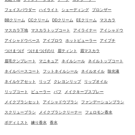
フェイスパウダー
ハイライト
シェーディング
ブロンザー
BBクリーム
CCクリーム
DDクリーム
EEクリーム
マスカラ
マスカラ下地
マスカラトップコート
アイライナー
アイシャドウ
アイシャドウベース
アイブロウ
ホットビューラー
アイプチ
つけまつげ
つけまつげのり
眉ティント
眉マスカラ
眉毛テンプレート
マニキュア
ネイルシール
ネイルトップコート
ネイルベースコート
フットネイルシール
ネイルオイル
除光液
ネイルケアセット
リップ
クレヨンリップ
リップオイル
リップコート
ビューラー
パフ
メイクキープスプレー
メイクブラシセット
アイシャドウブラシ
ファンデーションブラシ
スクリューブラシ
メイクブラシクリーナー
フェロモン香水
ボディミスト
練り香水
香水