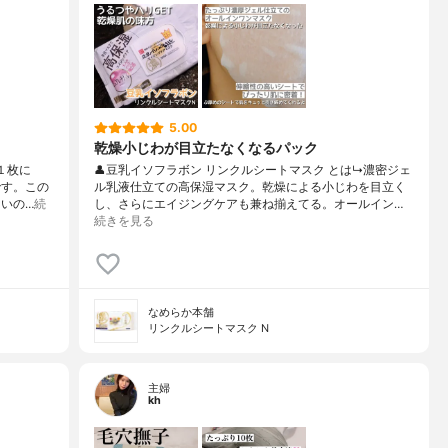
5.00
乾燥小じわが目立たなくなるパック
１枚に
👤豆乳イソフラボン リンクルシートマスク とは↳濃密ジェ
です。この
ル乳液仕立ての高保湿マスク。乾燥による小じわを目立く
いの…
続
し、さらにエイジングケアも兼ね揃えてる。オールイン…
続きを見る
なめらか本舗
リンクルシートマスク N
主婦
kh