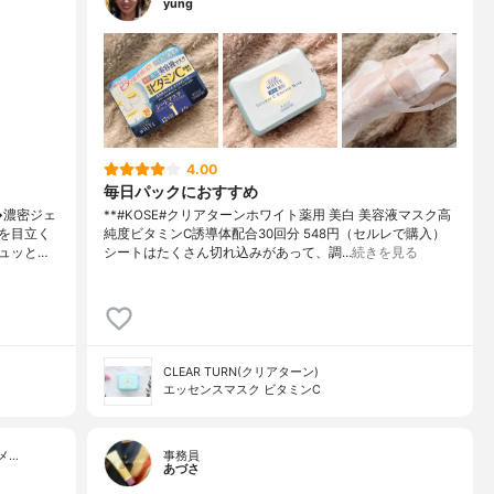
yung
4.00
毎日パックにおすすめ
↳濃密ジェ
**#KOSE#クリアターンホワイト薬用 美白 美容液マスク高
を目立く
純度ビタミンC誘導体配合⁡30回分 548円（セルレで購入）⁡
ュッと…
シートはたくさん切れ込みがあって、調…
続きを見る
CLEAR TURN(クリアターン)
エッセンスマスク ビタミンC
メ…
事務員
あづさ