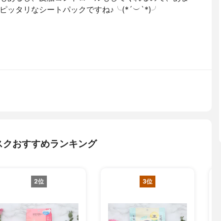
ッタリなシートパックですね♪╰(*´︶`*)╯
スクおすすめランキング
2位
3位