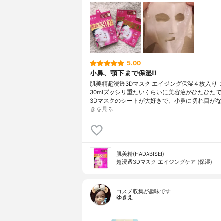
5.00
小鼻、顎下まで保湿‼︎
肌美精超浸透3Dマスク エイジング保湿４枚入り 
30mlズッシリ重たいくらいに美容液がひたひた
3Dマスクのシートが大好きで、小鼻に切れ目がな
きを見る
肌美精(HADABISEI)
超浸透3Dマスク エイジングケア (保湿)
コスメ収集が趣味です
ゆきえ