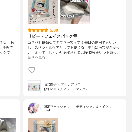
5.00
リピートフェイスパック💙
名な『毛
コスパも最強なプチプラ毛穴ケア！毎日の使用でもいい
た厚みで
し、スペシャルケアとしても使える。本当に毛穴がきゅっ
ックで
としまって、しっかり保湿される🙆‍♀️💎10枚をいつも買っ…
続きを見る
毛穴撫子(ケアナナデシコ)
お米のマスク <シートマスク>
認定フェイシャルエステティシャン＆メイク…
miel