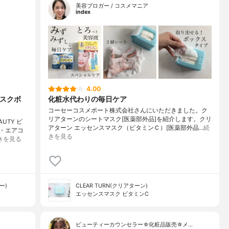
美容ブロガー / コスメマニア
index
4.00
マスクボ
化粧水代わりの毎日ケア
コーセーコスメポート株式会社さんにいただきました。ク
リアターンのシートマスク[医薬部外品]を紹介します。クリ
UTY ピ
アターン エッセンスマスク（ビタミンＣ）[医薬部外品…
続
・エアコ
きを見る
きを見る
ー)
CLEAR TURN(クリアターン)
エッセンスマスク ビタミンC
ビューティーカウンセラー☆化粧品販売☆メ…