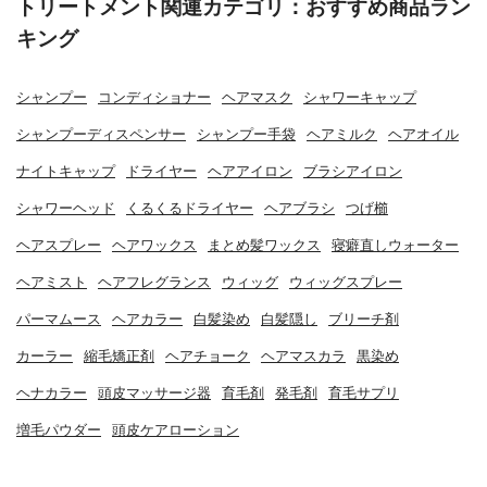
トリートメント関連カテゴリ：おすすめ商品ラン
キング
シャンプー
コンディショナー
ヘアマスク
シャワーキャップ
シャンプーディスペンサー
シャンプー手袋
ヘアミルク
ヘアオイル
ナイトキャップ
ドライヤー
ヘアアイロン
ブラシアイロン
シャワーヘッド
くるくるドライヤー
ヘアブラシ
つげ櫛
ヘアスプレー
ヘアワックス
まとめ髪ワックス
寝癖直しウォーター
ヘアミスト
ヘアフレグランス
ウィッグ
ウィッグスプレー
パーマムース
ヘアカラー
白髪染め
白髪隠し
ブリーチ剤
カーラー
縮毛矯正剤
ヘアチョーク
ヘアマスカラ
黒染め
ヘナカラー
頭皮マッサージ器
育毛剤
発毛剤
育毛サプリ
増毛パウダー
頭皮ケアローション