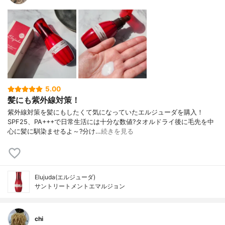
5.00
髪にも紫外線対策！
紫外線対策を髪にもしたくて気になっていたエルジューダを購入！
SPF25、PA+++で日常生活には十分な数値?タオルドライ後に毛先を中
心に髪に馴染ませるよ～?分け…
続きを見る
Elujuda(エルジューダ)
サントリートメントエマルジョン
chi