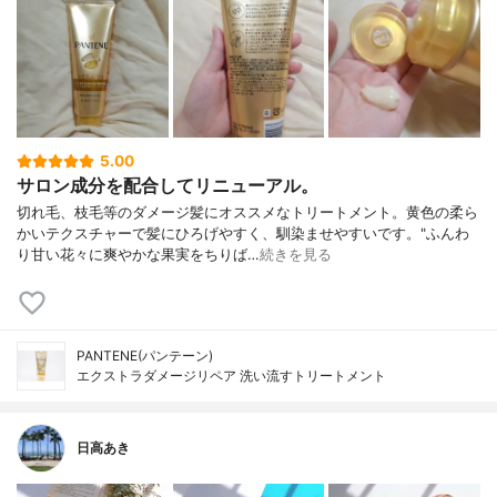
5.00
サロン成分を配合してリニューアル。
切れ毛、枝毛等のダメージ髪にオススメなトリートメント。黄色の柔ら
かいテクスチャーで髪にひろげやすく、馴染ませやすいです。"ふんわ
り甘い花々に爽やかな果実をちりば…
続きを見る
PANTENE(パンテーン)
エクストラダメージリペア 洗い流すトリートメント
日高あき