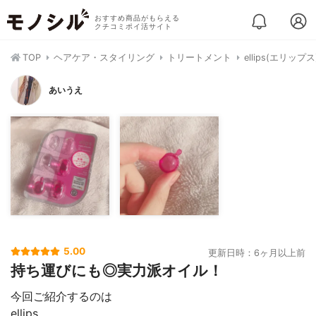
おすすめ商品がもらえる
クチコミポイ活サイト
TOP
ヘアケア・スタイリング
トリートメント
ellips(エリッ
あいうえ
5.00
更新日時：6ヶ月以上前
持ち運びにも◎実力派オイル！
今回ご紹介するのは
ellips