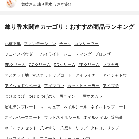
舞妓さん 練り香水 うさぎ饅頭
練り香水関連カテゴリ：おすすめ商品ランキング
化粧下地
ファンデーション
チーク
コンシーラー
フェイスパウダー
ハイライト
シェーディング
ブロンザー
BBクリーム
CCクリーム
DDクリーム
EEクリーム
マスカラ
マスカラ下地
マスカラトップコート
アイライナー
アイシャドウ
アイシャドウベース
アイブロウ
ホットビューラー
アイプチ
つけまつげ
つけまつげのり
眉ティント
眉マスカラ
眉毛テンプレート
マニキュア
ネイルシール
ネイルトップコート
ネイルベースコート
フットネイルシール
ネイルオイル
除光液
ネイルケアセット
爪やすり・爪磨き
リップ
クレヨンリップ
リップオイル
リップコート
ビューラー
パフ