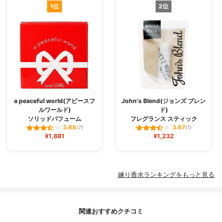
1位
2位
a peaceful world(アピースフ
John's Blend(ジョンズ ブレン
ルワールド)
ド)
ソリッドパフューム
フレグランス スティック
3.68
3.67
(7)
(1)
¥1,881
¥1,232
練り香水ランキングをもっと見る
関連おすすめクチコミ