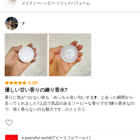
メイクミーハッピー ソリッドパフューム
ナ
5.00
優しい甘い香りの練り香水?
香りに気がつかない彼も「めっちゃ良い匂いする❣️」と会った瞬間から
言ってくれました?上品で気品のあるソーピーな香りです?練り香水なの
で、強く香らないのも魅力です…
続きを見る
a peaceful world(アピースフルワールド)