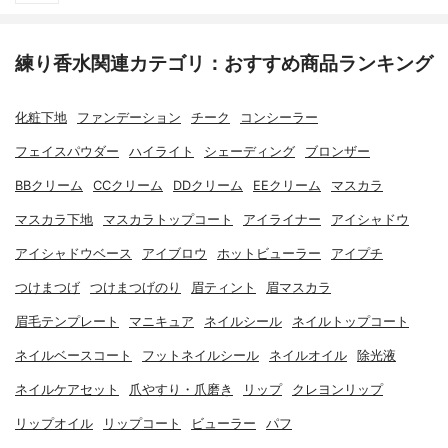
練り香水関連カテゴリ：おすすめ商品ランキング
化粧下地
ファンデーション
チーク
コンシーラー
フェイスパウダー
ハイライト
シェーディング
ブロンザー
BBクリーム
CCクリーム
DDクリーム
EEクリーム
マスカラ
マスカラ下地
マスカラトップコート
アイライナー
アイシャドウ
アイシャドウベース
アイブロウ
ホットビューラー
アイプチ
つけまつげ
つけまつげのり
眉ティント
眉マスカラ
眉毛テンプレート
マニキュア
ネイルシール
ネイルトップコート
ネイルベースコート
フットネイルシール
ネイルオイル
除光液
ネイルケアセット
爪やすり・爪磨き
リップ
クレヨンリップ
リップオイル
リップコート
ビューラー
パフ