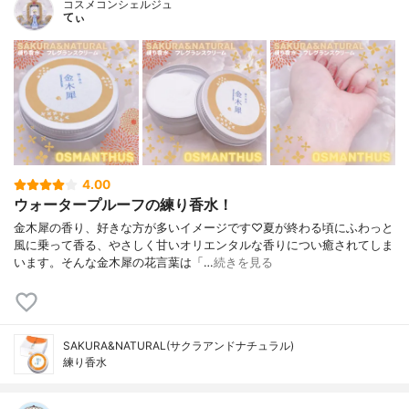
コスメコンシェルジュ
てぃ
4.00
ウォータープルーフの練り香水！
金木犀の香り、好きな方が多いイメージです♡夏が終わる頃にふわっと
風に乗って香る、やさしく甘いオリエンタルな香りについ癒されてしま
います。そんな金木犀の花言葉は「…
続きを見る
SAKURA&NATURAL(サクラアンドナチュラル)
練り香水