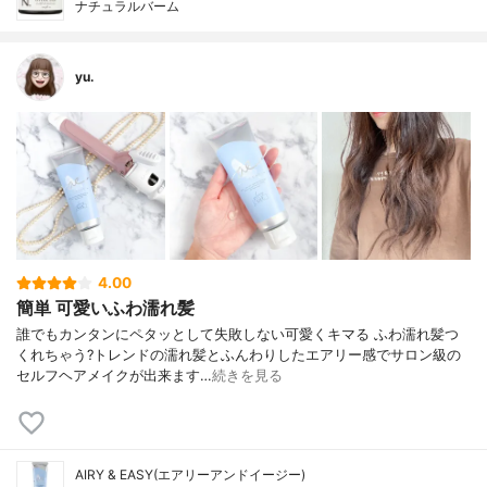
ナチュラルバーム
yu.
4.00
簡単 可愛いふわ濡れ髪
誰でもカンタンにペタッとして失敗しない 可愛くキマる ふわ濡れ髪つ
くれちゃう? トレンドの濡れ髪とふんわりしたエアリー感で サロン級の
セルフヘアメイクが出来ます…
続きを見る
AIRY & EASY(エアリーアンドイージー)