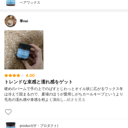
ヘアワックス
寧nei
4.00
トレンドな束感と濡れ感をゲット
硬めのバームで手の上でのばすとじわっとオイル状に広がるワックス冬
は冷えて固まるので、夏場のほうが愛用しがちカールキープというより
毛先の濡れ感や束感を程よく演出し…
続きを見る
product(ザ・プロダクト)