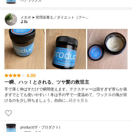
ヘアワックス
メタボ ➤ 管理栄養士／ダイエット（フー…
よね
4.00
一瞬、ハッ！とされる、ツヤ髪の救世主
手で薄く伸ばすだけで瞬間使えます。テクスチャーは固すぎず滑らか過
ぎずでとても使いやすい！冬は手の平で一度温めて、ワックスの塊が溶
けるのを少し待ちましょう。自由に…
続きを見る
product(ザ・プロダクト)