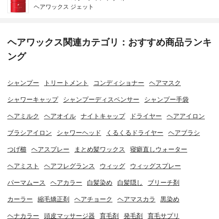
ヘアワックス ジェット
ヘアワックス関連カテゴリ：おすすめ商品ランキ
ング
シャンプー
トリートメント
コンディショナー
ヘアマスク
シャワーキャップ
シャンプーディスペンサー
シャンプー手袋
ヘアミルク
ヘアオイル
ナイトキャップ
ドライヤー
ヘアアイロン
ブラシアイロン
シャワーヘッド
くるくるドライヤー
ヘアブラシ
つげ櫛
ヘアスプレー
まとめ髪ワックス
寝癖直しウォーター
ヘアミスト
ヘアフレグランス
ウィッグ
ウィッグスプレー
パーマムース
ヘアカラー
白髪染め
白髪隠し
ブリーチ剤
カーラー
縮毛矯正剤
ヘアチョーク
ヘアマスカラ
黒染め
ヘナカラー
頭皮マッサージ器
育毛剤
発毛剤
育毛サプリ