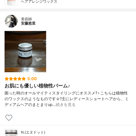
ヘアアレンジワックス
美容師
安藤悠里
5.00
お肌にも優しい植物性バーム♪
困った時のオールマイティスタイリングにオススメ?‍♀️こちらは植物性
のワックスのようなものです☺️?主にレディースショートヘアから、ミ
ディアムヘアのまとまりup…
続きを見る
N.(エヌドット)