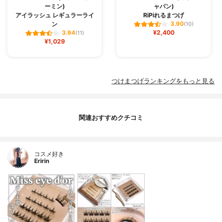
ーミン)
ャパン)
アイラッシュ レギュラーライ
RiPiれるまつげ
ン
3.90
(10)
¥2,400
3.94
(11)
¥1,029
つけまつげランキングをもっと見る
関連おすすめクチコミ
コスメ好き
Eririn