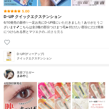
5.00
D-UP クイックエクステンション
6/10発売の新作✨一足お先にD-UP様にいただきました！ありがとうご
ざいます💕こちらは全2種の部分つけまつ毛💫付けたい部分にだけ簡単
につけられる所とマツエクの…
続きを見る
D-UP(ディーアップ)
クイックエクステンション
美容ブロガー
まみやこ