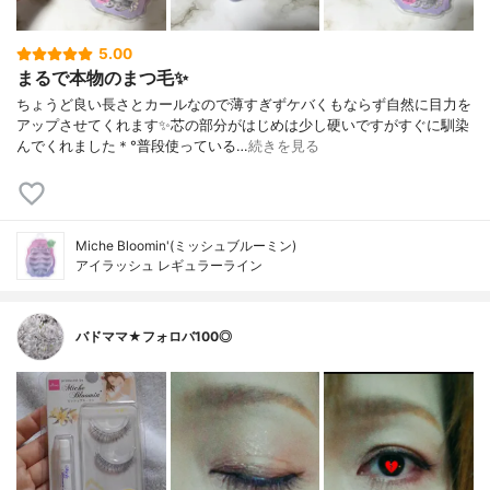
5.00
まるで本物のまつ毛✨
ちょうど良い長さとカールなので薄すぎずケバくもならず自然に目力を
アップさせてくれます✨芯の部分がはじめは少し硬いですがすぐに馴染
んでくれました＊°普段使っている…
続きを見る
Miche Bloomin'(ミッシュブルーミン)
アイラッシュ レギュラーライン
バドママ★フォロバ100◎