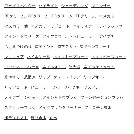
フェイスパウダー
ハイライト
シェーディング
ブロンザー
BBクリーム
CCクリーム
DDクリーム
EEクリーム
マスカラ
マスカラ下地
マスカラトップコート
アイライナー
アイシャドウ
アイシャドウベース
アイブロウ
ホットビューラー
アイプチ
つけまつげのり
眉ティント
眉マスカラ
眉毛テンプレート
マニキュア
ネイルシール
ネイルトップコート
ネイルベースコート
フットネイルシール
ネイルオイル
除光液
ネイルケアセット
爪やすり・爪磨き
リップ
クレヨンリップ
リップオイル
リップコート
ビューラー
パフ
メイクキープスプレー
メイクブラシセット
アイシャドウブラシ
ファンデーションブラシ
スクリューブラシ
メイクブラシクリーナー
フェロモン香水
ボディミスト
練り香水
香水