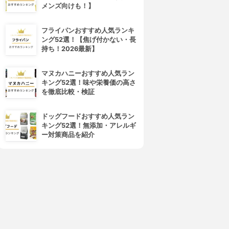
メンズ向けも！】
フライパンおすすめ人気ランキ
ング52選！【焦げ付かない・長
持ち！2026最新】
4位
5位
マヌカハニーおすすめ人気ラン
キング52選！味や栄養価の高さ
を徹底比較・検証
ドッグフードおすすめ人気ラン
キング52選！無添加・アレルギ
ー対策商品を紹介
iamond Lash(ダイヤモンド
SHO-BI(ショービ)
ラッシュ)
ロマンティックシリーズ アイ
ダイヤモンドラッシュ
ラッシュ ミニーマウス スウィ
3.83
(13)
ートアイ
¥1,540
3.82
¥542