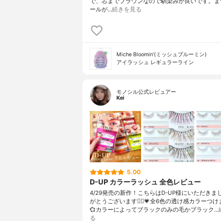
で、芯までブラウンなので馴染みが良いです。ま
ールが…
続きを見る
Miche Bloomin'(ミッシュブルーミン)
アイラッシュ レギュラーライン
モノシル公式レビュアー
Kei
5.00
D-UP カラーラッシュ 全色レビュー
4/29発売の新作！こちらはD-UP様にいただきま
がとうございます🙇‍♀️💗全6色の透け感カラーつけ
💞カラーによってブラックのみの毛かブラック…
る