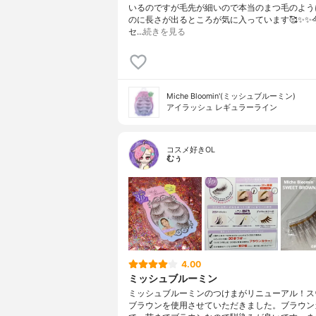
いるのですが毛先が細いので本当のまつ毛のよう
のに長さが出るところが気に入っています🥰✨✨
セ…
続きを見る
Miche Bloomin'(ミッシュブルーミン)
アイラッシュ レギュラーライン
コスメ好きOL
むぅ
4.00
ミッシュブルーミン
ミッシュブルーミンのつけまがリニューアル！ス
ブラウンを使用させていただきました。ブラウン