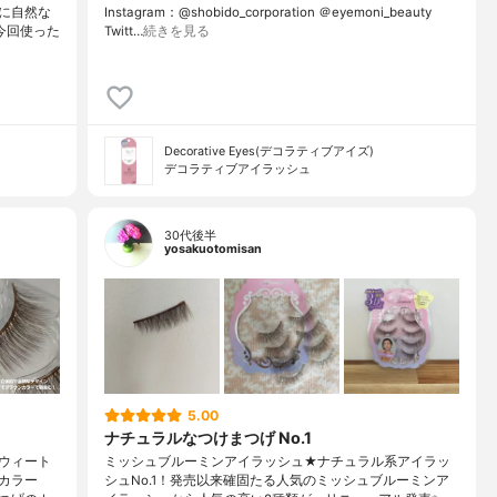
に自然な
Instagram：@shobido_corporation ＠eyemoni_beauty
今回使った
Twitt…
続きを見る
Decorative Eyes(デコラティブアイズ)
デコラティブアイラッシュ
30代後半
yosakuotomisan
5.00
ナチュラルなつけまつげ No.1
ウィート
ミッシュブルーミンアイラッシュ★ナチュラル系アイラッ
カラー
シュNo.1！発売以来確固たる人気のミッシュブルーミンア