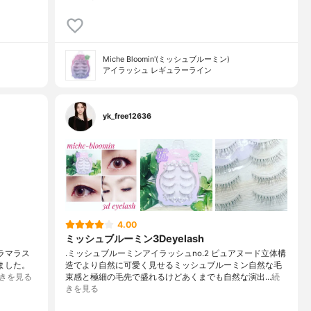
Miche Bloomin'(ミッシュブルーミン)
アイラッシュ レギュラーライン
yk_free12636
4.00
ミッシュブルーミン3Deyelash
グラマラス
.ミッシュブルーミンアイラッシュno.2 ピュアヌード立体構
ました。
造でより自然に可愛く見せるミッシュブルーミン自然な毛
きを見る
束感と極細の毛先で盛れるけどあくまでも自然な演出…
続
きを見る