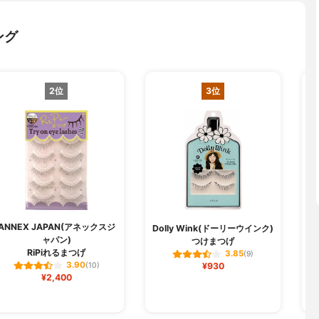
ング
2位
3位
ANNEX JAPAN(アネックスジ
D
Dolly Wink(ドーリーウインク)
ャパン)
つけまつげ
RiPiれるまつげ
3.85
(9)
3.90
(10)
¥930
¥2,400