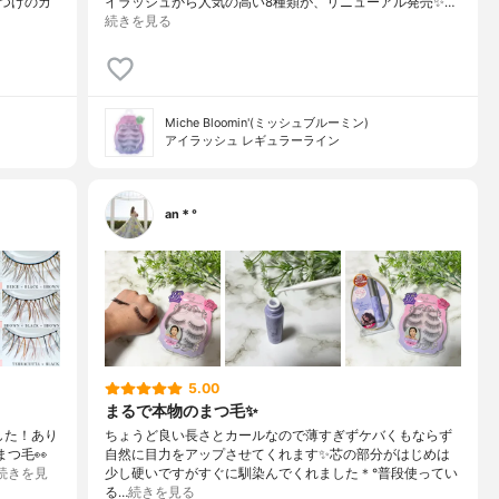
つげのカ
イラッシュから人気の高い8種類が、リニューアル発売✨…
続きを見る
Miche Bloomin'(ミッシュブルーミン)
アイラッシュ レギュラーライン
an＊°
5.00
まるで本物のまつ毛✨
した！あり
ちょうど良い長さとカールなので薄すぎずケバくもならず
まつ毛👀
自然に目力をアップさせてくれます✨芯の部分がはじめは
続きを見
少し硬いですがすぐに馴染んでくれました＊°普段使ってい
る…
続きを見る