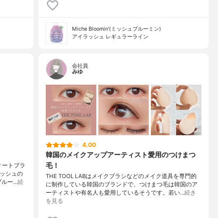
Miche Bloomin'(ミッシュブルーミン)
アイラッシュ レギュラーライン
会社員
みゆ
4.00
韓国のメイクアップアーティスト愛用のつけまつ
毛！
ィートブラ
ラッシュの
THE TOOL LABはメイクブラシなどのメイク道具を専門的
ブルー…
続
に制作している韓国のブランドで、つけまつ毛は韓国のア
ーティストや有名人も愛用しているそうです。若い…
続き
を見る