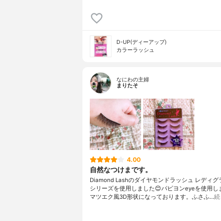
D-UP(ディーアップ)
カラーラッシュ
なにわの主婦
まりたそ
4.00
自然なつけまです。
Diamond Lashのダイヤモンドラッシュ レディ
シリーズを使用しました😊パピヨンeyeを使用し
マツエク風3D形状になっております。ふさふ…
続