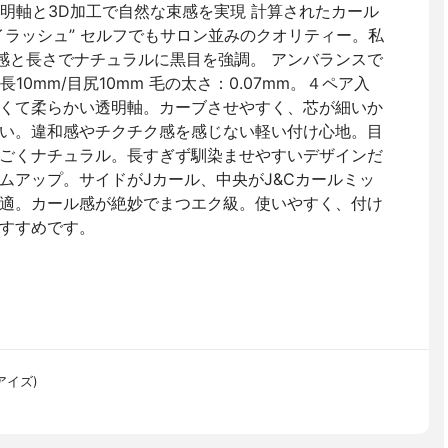
透明軸と3D加工で自然な束感を実現 計算されたカール
イラッシュ” セルフでもサロン並みのクオリティー。私
束感と長さでナチュラルに黒目を強調。 アンバランスで
10mm/目尻10mm 毛の太さ：0.07mm。４ペア入
くて柔らかい透明軸。カーブさせやすく、芯が細いか
い。違和感やチクチク感を感じない軽い付け心地。目
ごくナチュラル。長すぎず馴染ませやすいデザインだ
ムアップ。サイドがJカール、中央がJ&Cカールミッ
適。カール感が絶妙でまつエク級。使いやすく、付け
すすめです。
ブアイズ)