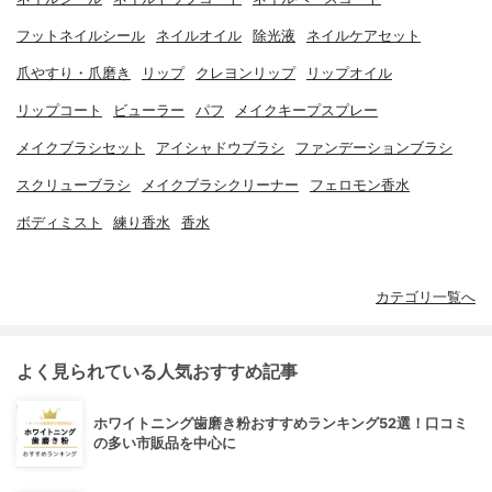
フットネイルシール
ネイルオイル
除光液
ネイルケアセット
爪やすり・爪磨き
リップ
クレヨンリップ
リップオイル
リップコート
ビューラー
パフ
メイクキープスプレー
メイクブラシセット
アイシャドウブラシ
ファンデーションブラシ
スクリューブラシ
メイクブラシクリーナー
フェロモン香水
ボディミスト
練り香水
香水
カテゴリ一覧へ
よく見られている人気おすすめ記事
ホワイトニング歯磨き粉おすすめランキング52選！口コミ
の多い市販品を中心に