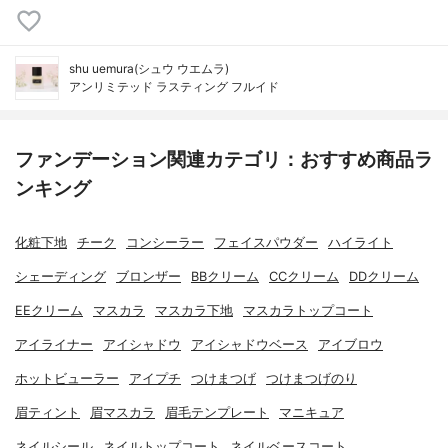
shu uemura(シュウ ウエムラ)
アンリミテッド ラスティング フルイド
ファンデーション関連カテゴリ：おすすめ商品ラ
ンキング
化粧下地
チーク
コンシーラー
フェイスパウダー
ハイライト
シェーディング
ブロンザー
BBクリーム
CCクリーム
DDクリーム
EEクリーム
マスカラ
マスカラ下地
マスカラトップコート
アイライナー
アイシャドウ
アイシャドウベース
アイブロウ
ホットビューラー
アイプチ
つけまつげ
つけまつげのり
眉ティント
眉マスカラ
眉毛テンプレート
マニキュア
ネイルシール
ネイルトップコート
ネイルベースコート