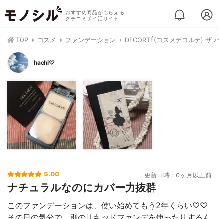
おすすめ商品がもらえる
クチコミポイ活サイト
TOP
コスメ
ファンデーション
DECORTÉ(コスメデコルテ) 
hachi♡
5.00
更新日時：6ヶ月以上前
ナチュラルなのにカバー力抜群
このファンデーションは、使い始めてもう2年くらい♡♡
その日の気分で、別のリキッドファンデを使ったりするん