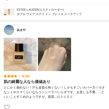
ESTEE LAUDER(エスティローダー)
ダブル ウェア ステイ イン プレイス メークアップ
あまや
4.00
肌の綺麗な人なら価値あり
とにかく崩れない！汗も皮脂も怖くない！しかもすごいカバー力！小さ
なシミやクマくらいならコンシーラーいらずです。お直しも不要。…と
いいことずくめのようですが、肌質…
続きを見る