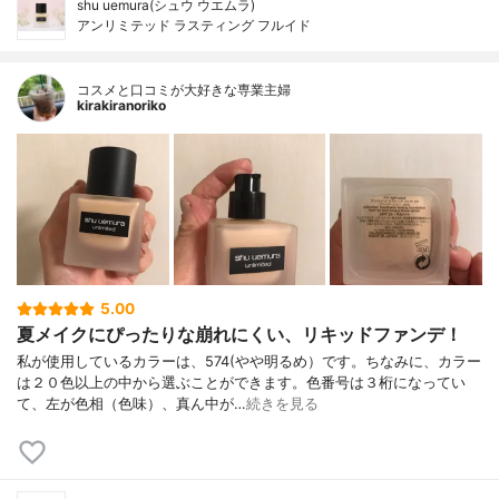
shu uemura(シュウ ウエムラ)
アンリミテッド ラスティング フルイド
コスメと口コミが大好きな専業主婦
kirakiranoriko
5.00
夏メイクにぴったりな崩れにくい、リキッドファンデ！
私が使用しているカラーは、574(やや明るめ）です。ちなみに、カラー
は２０色以上の中から選ぶことができます。色番号は３桁になってい
て、左が色相（色味）、真ん中が…
続きを見る