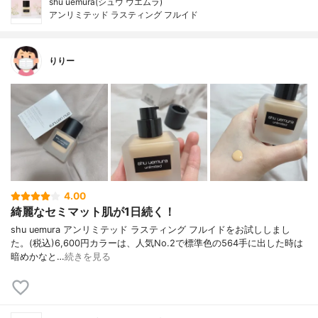
shu uemura(シュウ ウエムラ)
アンリミテッド ラスティング フルイド
りりー
4.00
綺麗なセミマット肌が1日続く！
shu uemura アンリミテッド ラスティング フルイドをお試ししまし
た。(税込)6,600円カラーは、人気No.2で標準色の564手に出した時は
暗めかなと…
続きを見る