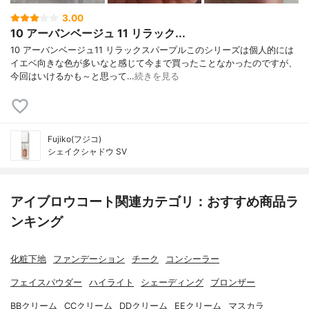
3.00
10 アーバンベージュ 11 リラック...
10 アーバンベージュ11 リラックスパープルこのシリーズは個人的には
イエベ向きな色が多いなと感じて今まで買ったことなかったのですが、
今回はいけるかも～と思って…
続きを見る
Fujiko(フジコ)
シェイクシャドウ SV
アイブロウコート関連カテゴリ：おすすめ商品ラ
ンキング
化粧下地
ファンデーション
チーク
コンシーラー
フェイスパウダー
ハイライト
シェーディング
ブロンザー
BBクリーム
CCクリーム
DDクリーム
EEクリーム
マスカラ