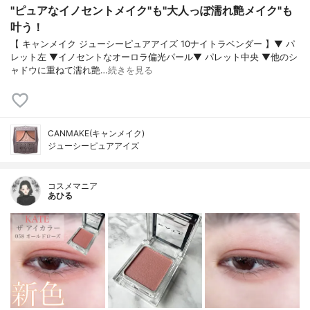
"ピュアなイノセントメイク"も"大人っぽ濡れ艶メイク"も
叶う！
【 キャンメイク ジューシーピュアアイズ 10ナイトラベンダー 】▼ パ
レット左 ▼イノセントなオーロラ偏光パール▼ パレット中央 ▼他のシ
ャドウに重ねて濡れ艶…
続きを見る
CANMAKE(キャンメイク)
ジューシーピュアアイズ
コスメマニア
あひる