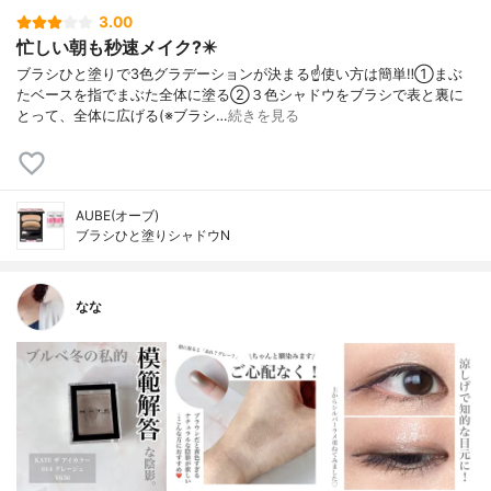
3.00
忙しい朝も秒速メイク?️✴️
ブラシひと塗りで3色グラデーションが決まる☝️使い方は簡単‼️①まぶ
たベースを指でまぶた全体に塗る②３色シャドウをブラシで表と裏に
とって、全体に広げる(※ブラシ…
続きを見る
AUBE(オーブ)
ブラシひと塗りシャドウN
なな