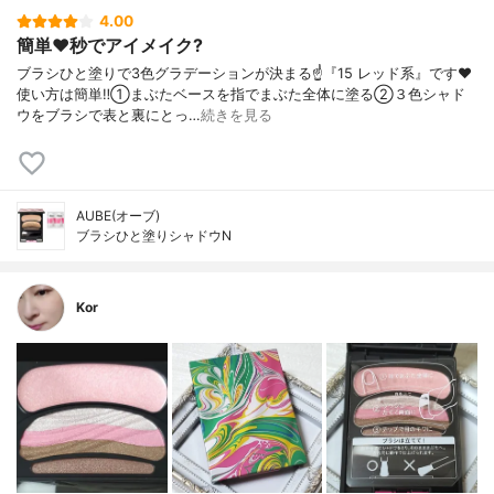
4.00
簡単❤️秒でアイメイク?
ブラシひと塗りで3色グラデーションが決まる☝️『15 レッド系』です❤️
使い方は簡単‼️①まぶたベースを指でまぶた全体に塗る②３色シャド
ウをブラシで表と裏にとっ…
続きを見る
AUBE(オーブ)
ブラシひと塗りシャドウN
Kor