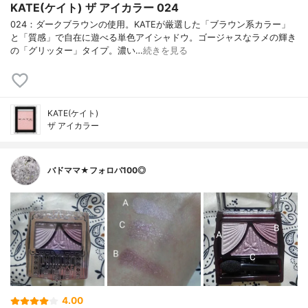
KATE(ケイト) ザ アイカラー 024
024：ダークブラウンの使用。KATEが厳選した「ブラウン系カラー」
と「質感」で自在に遊べる単色アイシャドウ。ゴージャスなラメの輝き
の「グリッター」タイプ。濃い…
続きを見る
KATE(ケイト)
ザ アイカラー
バドママ★フォロバ100◎
4.00