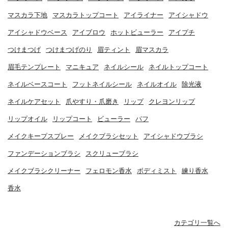
マスカラ下地
マスカラトップコート
アイライナー
アイシャドウ
アイシャドウベース
アイブロウ
ホットビューラー
アイプチ
つけまつげ
つけまつげのり
眉ティント
眉マスカラ
眉毛テンプレート
マニキュア
ネイルシール
ネイルトップコート
ネイルベースコート
フットネイルシール
ネイルオイル
除光液
ネイルケアセット
爪やすり・爪磨き
リップ
クレヨンリップ
リップオイル
リップコート
ビューラー
パフ
メイクキープスプレー
メイクブラシセット
アイシャドウブラシ
ファンデーションブラシ
スクリューブラシ
メイクブラシクリーナー
フェロモン香水
ボディミスト
練り香水
香水
カテゴリ一覧へ