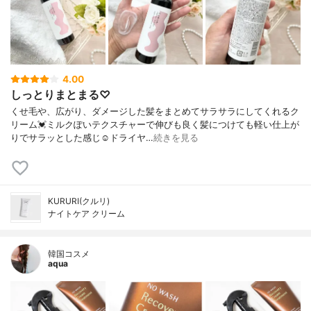
4.00
しっとりまとまる♡
くせ毛や、広がり、ダメージした髪をまとめてサラサラにしてくれるク
リーム💓ミルクぽいテクスチャーで伸びも良く髪につけても軽い仕上が
りでサラッとした感じ☺️ドライヤ…
続きを見る
KURURI(クルリ)
ナイトケア クリーム
韓国コスメ
aqua