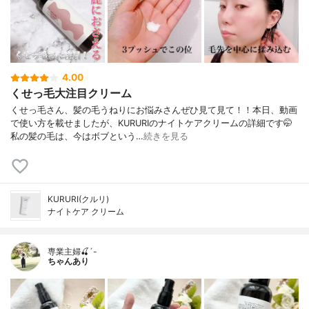
4.00
くせっ毛大注目クリーム
くせっ毛さん、髪の毛うねりにお悩みさんぜひ見て見て！！本日、動画
で使い方を載せましたが、KURURIのナイトケアクリームの詳細です🤭
私の髪の毛は、今はボブという…
続きを見る
KURURI(クルリ)
ナイトケア クリーム
専業主婦🍒´-
ちゃんあり