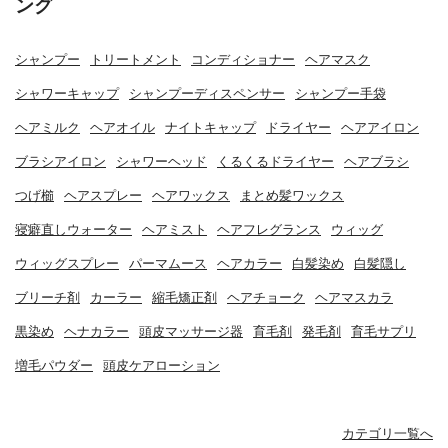
ング
シャンプー
トリートメント
コンディショナー
ヘアマスク
シャワーキャップ
シャンプーディスペンサー
シャンプー手袋
ヘアミルク
ヘアオイル
ナイトキャップ
ドライヤー
ヘアアイロン
ブラシアイロン
シャワーヘッド
くるくるドライヤー
ヘアブラシ
つげ櫛
ヘアスプレー
ヘアワックス
まとめ髪ワックス
寝癖直しウォーター
ヘアミスト
ヘアフレグランス
ウィッグ
ウィッグスプレー
パーマムース
ヘアカラー
白髪染め
白髪隠し
ブリーチ剤
カーラー
縮毛矯正剤
ヘアチョーク
ヘアマスカラ
黒染め
ヘナカラー
頭皮マッサージ器
育毛剤
発毛剤
育毛サプリ
増毛パウダー
頭皮ケアローション
カテゴリ一覧へ