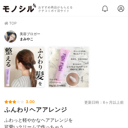
おすすめ商品がもらえる
クチコミポイ活サイト
TOP
美容ブロガー
まみやこ
3.00
更新日時：6ヶ月以上前
ふんわりヘアアレンジ
ふわっと軽やかなヘアアレンジを
可愛いクリームで作っちゃう