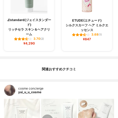
J/standard(ジェイスタンダー
ETUDE(エチュード)
ド)
シルクスカーフ ヘア ミルクエ
リッチセラ スキン＆ヘアクリ
ッセンス
ーム
3.68
(1)
3.70
(2)
¥847
¥4,290
関連おすすめクチコミ
cosme concierge
yui_u_u_cosme