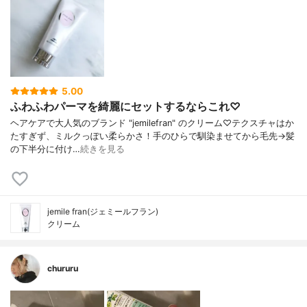
5.00
ふわふわパーマを綺麗にセットするならこれ♡
ヘアケアで大人気のブランド "jemilefran" のクリーム♡テクスチャはか
たすぎず、ミルクっぽい柔らかさ！手のひらで馴染ませてから毛先→髪
の下半分に付け…
続きを見る
jemile fran(ジェミールフラン)
クリーム
chururu