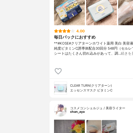
4.00
毎日パックにおすすめ
**#KOSE#クリアターンホワイト薬用 美白 美容
純度ビタミンC誘導体配合⁡30回分 548円（セルレ
シートはたくさん切れ込みがあって、調…
続きを
CLEAR TURN(クリアターン)
エッセンスマスク ビタミンC
コスメコンシェルジュ / 美容ライター
chan_aya