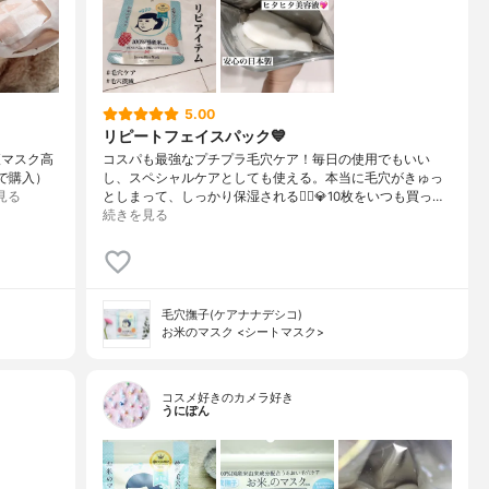
5.00
リピートフェイスパック💙
液マスク高
コスパも最強なプチプラ毛穴ケア！毎日の使用でもいい
で購入）⁡
し、スペシャルケアとしても使える。本当に毛穴がきゅっ
見る
としまって、しっかり保湿される🙆‍♀️💎10枚をいつも買っ…
続きを見る
毛穴撫子(ケアナナデシコ)
お米のマスク <シートマスク>
コスメ好きのカメラ好き
うにぽん