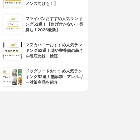
メンズ向けも！】
フライパンおすすめ人気ランキ
arrier Repair(バリアリペア)
美人ぬか(BIJINNUKA)
ング52選！【焦げ付かない・長
シートマスク しっとり
純米パック
持ち！2026最新】
3.90
3.89
(1)
(2)
¥426
¥508
マヌカハニーおすすめ人気ラン
キング52選！味や栄養価の高さ
を徹底比較・検証
ドッグフードおすすめ人気ラン
キング52選！無添加・アレルギ
ー対策商品を紹介