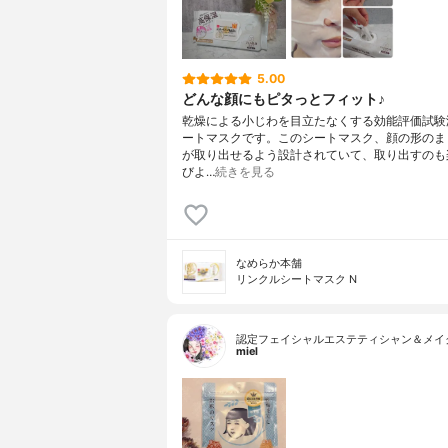
5.00
どんな顔にもピタっとフィット♪
乾燥による小じわを目立たなくする効能評価試験
ートマスクです。このシートマスク、顔の形のま
が取り出せるよう設計されていて、取り出すのも
びよ…
続きを見る
なめらか本舗
リンクルシートマスク N
認定フェイシャルエステティシャン＆メイ
miel