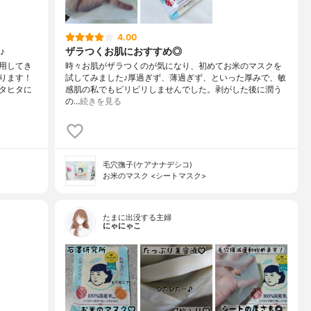
4.00
♪
ザラつくお肌におすすめ◎
用してき
時々お肌がザラつくのが気になり、初めてお米のマスクを
ります！
試してみました♪厚過ぎず、薄過ぎず、といった厚みで、敏
タヒタに
感肌の私でもピリピリしませんでした。剥がした後に潤う
の…
続きを見る
毛穴撫子(ケアナナデシコ)
お米のマスク <シートマスク>
たまに出没する主婦
にゃにゃこ